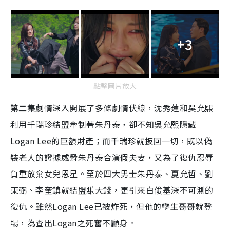
+3
點擊圖片放大
第二集
劇情深入開展了多條劇情伏線，沈秀蓮和吳允熙
利用千瑞珍結盟牽制著朱丹泰，卻不知吳允熙隱藏
Logan Lee的巨額財產；而千瑞珍就扳回一切，既以偽
裝老人的證據威脅朱丹泰合演假夫妻，又為了復仇忍辱
負重放棄女兒恩星。至於四大男士朱丹泰、夏允哲、劉
東弼、李奎鎮就結盟賺大錢，更引來白俊基深不可測的
復仇。雖然Logan Lee已被炸死，但他的孿生哥哥就登
場，為查出Logan之死奮不顧身。