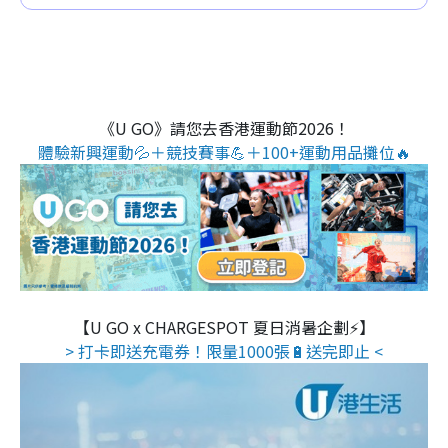
《U GO》請您去香港運動節2026！
體驗新興運動💦＋競技賽事💪＋100+運動用品攤位🔥
【U GO x CHARGESPOT 夏日消暑企劃⚡】
> 打卡即送充電券！限量1000張🔋送完即止 <