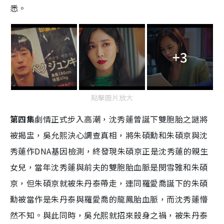
悉。
+3
點擊圖片放大
第四集
劇情正式步入高潮，沈秀蓮曾誕下雙胞胎之謎將
被揭盅，吳允熙決心調查真相，將朱碩勳和朱碩京與沈
秀蓮作DNA基因檢測，終發現朱碩京正是沈秀蓮的親生
女兒，當年沈秀蓮與前夫的雙胞胎血脈是閔雪雅和朱碩
京，但朱碩京就被朱丹泰帶走，連同羅愛喬誕下的朱碩
勳被當作是朱丹泰與羅愛喬的龍鳳胎血脈，而沈秀蓮懵
然不知。與此同時，吳允熙就招來殺身之禍，被朱丹泰