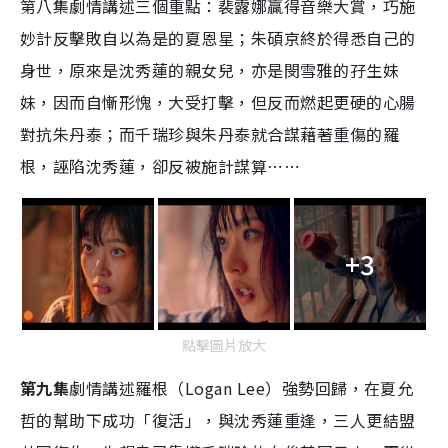
第八集劇情講述三個重點：裴露娜贏得音樂大賞，巧施
妙計反擊敗自以為是的夏恩星；朱碩京終於得悉自己的
身世，原來是沈秀蓮的親女兒，亦是閔雪雅的孖生妹
妹，因而自慚形愧，大受打擊，但反而燃起更硬的心腸
對抗朱丹泰；而千瑞珍與朱丹泰就合謀藉著重傷的羅
根，誣陷沈秀蓮，卻反被施計謀算⋯⋯
+3
點擊圖片放大
第九集
劇情講述羅根（Logan Lee）強勢回歸，在夏允
哲的幫助下成功「復活」，與沈秀蓮重逢，三人更結盟