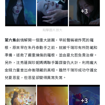
+3
點擊圖片放大
第六集
劇情解開一個重大謎團，早前聲稱被炸死的羅
根，原來早在朱丹泰動手之前，就被千瑞珍有所防範和
準備，拯救了嚴重燒傷的羅根，並由夏允哲負責治療。
另外，沈秀蓮與珍妮媽媽聯手籌謀復仇大計，利用龐大
金錢力量查出命後隱藏的真相。雖然千瑞珍成功守護女
兒夏恩星，但恩星卻變得異常失常。
+3