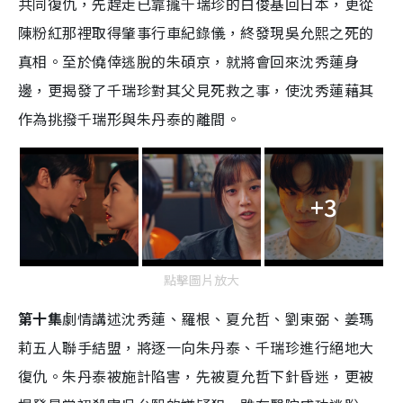
共同復仇，先趕走已靠攏千瑞珍的白俊基回日本，更從
陳粉紅那裡取得肇事行車紀錄儀，終發現吳允熙之死的
真相。至於僥倖逃脫的朱碩京，就將會回來沈秀蓮身
邊，更揭發了千瑞珍對其父見死救之事，使沈秀蓮藉其
作為挑撥千瑞形與朱丹泰的離間。
+3
點擊圖片放大
第十集
劇情講述沈秀蓮、羅根、夏允哲、劉東弼、姜瑪
莉五人聯手結盟，將逐一向朱丹泰、千瑞珍進行絕地大
復仇。朱丹泰被施計陷害，先被夏允哲下針昏迷，更被