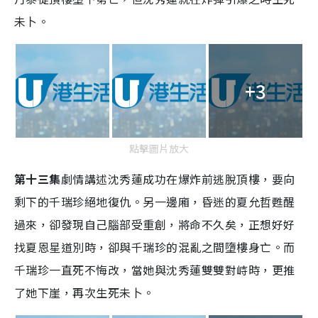
未卜。
+3
點擊圖片放大
第十三集
劇情講述沈秀蓮成功在爆炸前逃脫頂樓，要向
剩下的千瑞珍絕地復仇。另一邊廂，昏迷的夏允哲甦醒
過來，卻發現自己腦部受重創，將命不久矣，正想好好
找夏恩星道別時，卻與千瑞珍的混亂之間墮樓身亡。而
千瑞珍一直死不悔改，當她與沈秀蓮雙雙對峙時，更推
了她下崖，再次生死未卜。