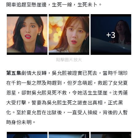
開車追趕至懸崖邊，生死一線，生死未卜。
+3
點擊圖片放大
第五集
劇情大反轉，吳允熙被證實已死去，當時千瑞珍
在千鈞一髮之際及時趕到，但歹念萌起，救起了女兒夏
恩星，卻對吳允熙見死不救，令她活生生墜崖。沈秀蓮
大受打擊，誓要為吳允熙生死之謎查出真相，正式黑
化。至於夏允哲在出獄後，一直受人操縱，背後的人暫
時身份未明。