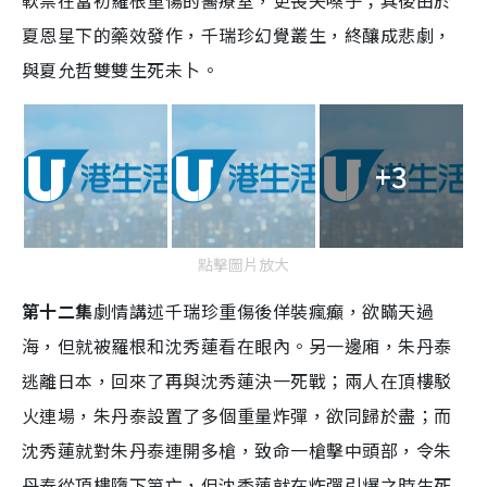
夏恩星下的藥效發作，千瑞珍幻覺叢生，終釀成悲劇，
與夏允哲雙雙生死未卜。
+3
點擊圖片放大
第十二集
劇情講述千瑞珍重傷後佯裝瘋癲，欲瞞天過
海，但就被羅根和沈秀蓮看在眼內。另一邊廂，朱丹泰
逃離日本，回來了再與沈秀蓮決一死戰；兩人在頂樓駁
火連場，朱丹泰設置了多個重量炸彈，欲同歸於盡；而
沈秀蓮就對朱丹泰連開多槍，致命一槍擊中頭部，令朱
丹泰從頂樓墮下第亡，但沈秀蓮就在炸彈引爆之時生死