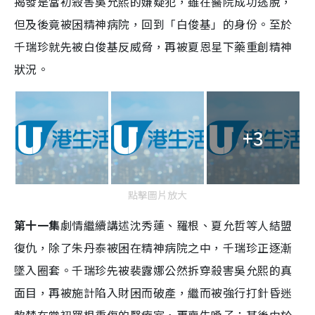
揭發是當初殺害吳允熙的嫌疑犯，雖在醫院成功逃脫，
但及後竟被困精神病院，回到「白俊基」的身份。至於
千瑞珍就先被白俊基反威脅，再被夏恩星下藥重創精神
狀況。
+3
點擊圖片放大
第十一集
劇情繼續講述沈秀蓮、羅根、夏允哲等人結盟
復仇，除了朱丹泰被困在精神病院之中，千瑞珍正逐漸
墜入圈套。千瑞珍先被裴露娜公然拆穿殺害吳允熙的真
面目，再被施計陷入財困而破產，繼而被強行打針昏迷
軟禁在當初羅根重傷的醫療室，更喪失嗓子；其後由於