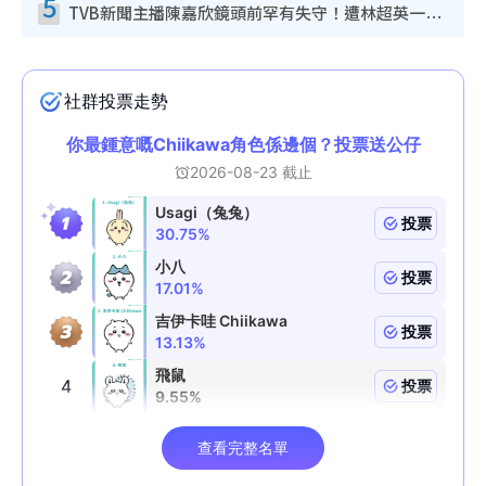
5
TVB新聞主播陳嘉欣鏡頭前罕有失守！遭林超英一句說話突襲嚇親當場大笑