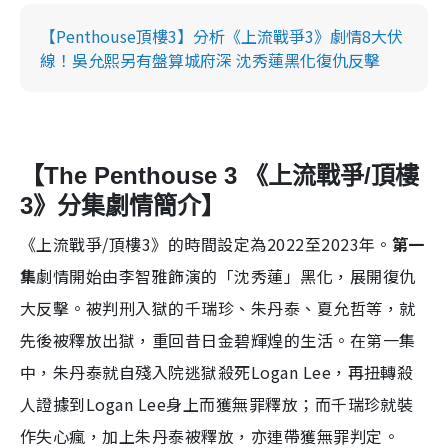
【Penthouse頂樓3】分析《上流戰爭3》劇情8大伏
線！吳允熙另有盤算城府深 沈秀蓮黑化復仇反擊
【The Penthouse 3 《上流戰爭/頂樓
3》分集劇情簡介】
《上流戰爭/頂樓3》的時間設定為2022至2023年。
第一
集
劇情開始由李智雅飾演的「沈秀蓮」黑化，展開復仇
大反擊。被判刑入獄的千瑞珍、朱丹泰、夏允哲等，就
先後被釋放出獄，重回昔日金碧輝煌的生活。在第一集
中，朱丹泰就自殘入院逃獄殺死Logan Lee，再扭轉殺
人證據到Logan Lee身上而獲無罪釋放；而千瑞珍就裝
作失心瘋，加上朱丹泰被釋放，亦連帶獲無罪判定。