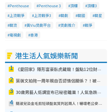
Penthouse
Penthouse 3
頂樓
頂樓3
上流戰爭
上流戰爭3
韓劇
韓國
韓星
韓流
黃Viu煲劇平台
煲劇推介
戰爭
電視劇
香港
港生活人氣娛樂新聞
1
《愛回家》隱形富豪臥虎藏龍！盤點12位財氣逼人的有錢藝人：呢位靚女3億身家唔憂做
2
葉蒨文拍拖一周年親自否認情侶關係？！被質疑感情造假竟稱GM「普通同事」
3
30歲男藝人低調宣布已秘密離巢！人氣急跌變失蹤人口︰「這幾年過得並不容易」
4
簡淑兒染金毛剪短頭髮氣質判若兩人！嚇壞老公麥大力都認唔出：「你做咩事？」