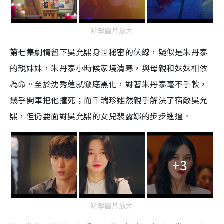
點擊圖片放大
第七集
劇情留下吳允熙身世秘密的伏線，疑似是朱丹泰
的親妹妹，朱丹泰小時候家境清寒，與母親和妹妹相依
為命。至於沈秀蓮就徹底黑化，對著朱丹泰毫不手軟，
幾乎開車把他撞死；而千瑞珍雖然親手解決了宿敵吳允
熙，但仍要面對吳允熙的女兒裴露娜的步步進逼。
+3
點擊圖片放大