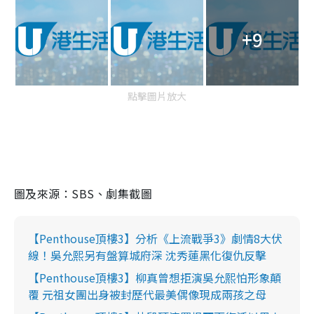
+9
點擊圖片放大
圖及來源：SBS、劇集截圖
【Penthouse頂樓3】分析《上流戰爭3》劇情8大伏
線！吳允熙另有盤算城府深 沈秀蓮黑化復仇反擊
【Penthouse頂樓3】柳真曾想拒演吳允熙怕形象顛
覆 元祖女團出身被封歷代最美偶像現成兩孩之母