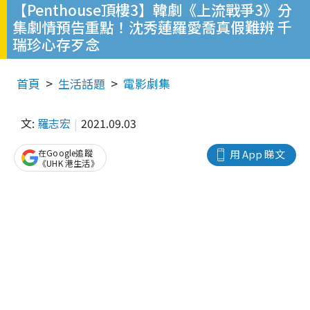
【Penthouse頂樓3】韓劇《上流戰爭3》分
集劇情預告重點！沈秀蓮羅愛喬真假難辨 千
瑞珍心存歹念
首頁
生活話題
電影劇集
文:
羅志宏
2021.09.03
在Google追蹤
用 App 睇文
《UHK 港生活》