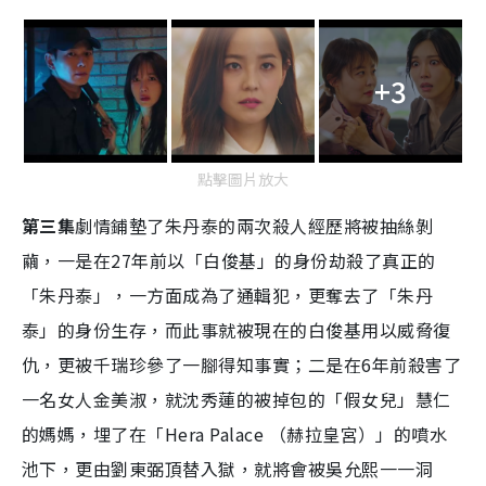
+3
點擊圖片放大
第三集
劇情鋪墊了朱丹泰的兩次殺人經歷將被抽絲剝
繭，一是在27年前以「白俊基」的身份劫殺了真正的
「朱丹泰」，一方面成為了通輯犯，更奪去了「朱丹
泰」的身份生存，而此事就被現在的白俊基用以威脅復
仇，更被千瑞珍參了一腳得知事實；二是在6年前殺害了
一名女人金美淑，就沈秀蓮的被掉包的「假女兒」慧仁
的媽媽，埋了在「Hera Palace （赫拉皇宮）」的噴水
池下，更由劉東弼頂替入獄，就將會被吳允熙一一洞