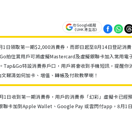
在Google追蹤
《UHK 港生活》
1日領取第一期$2,000消費券，而即日起至8月14日登記消費
Go拍住賞用戶可將虛擬Mastercard及虛擬銀聯卡加入常用電
i Pay。Tap&Go特設消費券戶口，用戶將會收到手機短訊，提醒你
內文睇清如何加卡、增值、轉帳及付款教學喇！
於8月1日收到第一期消費券，用戶的消費券「幻彩」虛擬卡已經
加到Apple Wallet、Google Pay 或雲閃付app，8月1