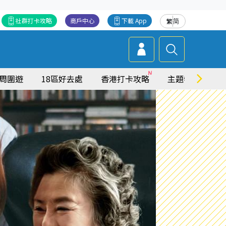
社群打卡攻略
商戶中心
下載 App
繁
简
周圍遊
18區好去處
香港打卡攻略
主題特集