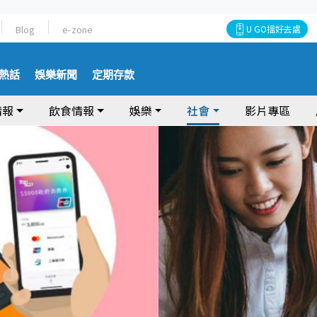
Blog
e-zone
U GO搵好去處
熱話
娛樂新聞
定期存款
情報
飲食情報
娛樂
社會
影片專區