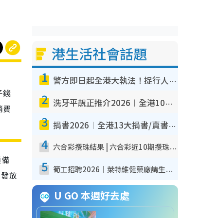
港生活社會話題
1
警方即日起全港大執法！捉行人亂過馬路+司機不專注駕駛！亂過馬路罰$2000
子錢
2
洗牙平靚正推介2026︱全港10大牙科診所/醫院懶人包 夜診至8點/鎮靜潔牙/醫療券適用
消費
3
捐書2026︱全港13大捐書/賣書地點懶人包 二手課本最高$150＋舊書換免費咖啡/戲票
4
六合彩攪珠結果 | 六合彩近10期攪珠結果出爐+ 近30期最旺熱門中獎號碼
預備
5
筍工招聘2026｜萊特維健藥廠請生產操作員！月薪高達$1.7萬 冷氣廠房/五天工作/保證雙糧
日發放
U GO 本週好去處