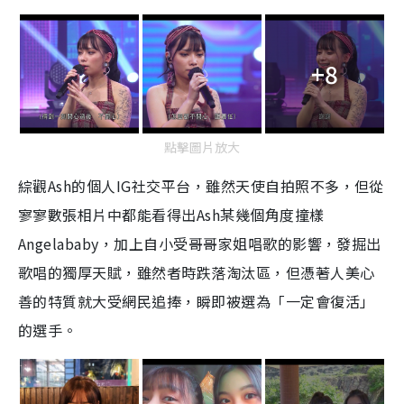
+8
點擊圖片放大
綜觀Ash的個人IG社交平台，雖然天使自拍照不多，但從
寥寥數張相片中都能看得出Ash某幾個角度撞樣
Angelababy，加上自小受哥哥家姐唱歌的影響，發掘出
歌唱的獨厚天賦，雖然者時跌落淘汰區，但憑著人美心
善的特質就大受網民追捧，瞬即被選為「一定會復活」
的選手。