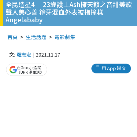
全民造星4｜ 23歲護士Ash擁天籟之音甜美歌
聲人美心善 箍牙混血外表被指撞樣
Angelababy
首頁
生活話題
電影劇集
文:
羅志宏
2021.11.17
在Google追蹤
用 App 睇文
《UHK 港生活》