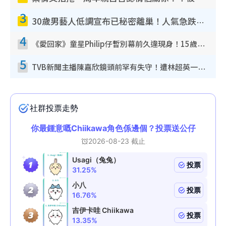
3
30歲男藝人低調宣布已秘密離巢！人氣急跌變失蹤人口︰「這幾年過得並不容易」
4
《愛回家》童星Philip仔暫別幕前久違現身！15歲近況暴風長高蛻變帥氣少男
5
TVB新聞主播陳嘉欣鏡頭前罕有失守！遭林超英一句說話突襲嚇親當場大笑