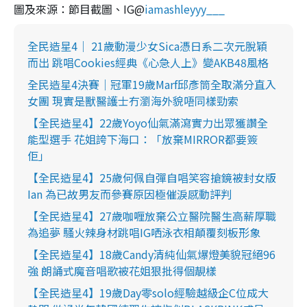
圖及來源：節目截圖、IG@
iamashleyyy___
全民造星4｜ 21歲動漫少女Sica憑日系二次元脫穎
而出 跳唱Cookies經典《心急人上》變AKB48風格
全民造星4決賽｜冠軍19歲Marf邱彥筒全取滿分直入
女團 現實是獸醫護士冇瀏海外貌唔同樣勁索
【全民造星4】22歲Yoyo仙氣滿瀉實力出眾獲讚全
能型選手 花姐誇下海口：「放棄MIRROR都要簽
佢」
【全民造星4】25歲何佩自彈自唱笑容搶鏡被封女版
Ian 為已故男友而參賽原因極催淚感動評判
【全民造星4】27歲咖喱放棄公立醫院醫生高薪厚職
為追夢 騷火辣身材跳唱IG哂泳衣相顛覆刻板形象
【全民造星4】18歲Candy清純仙氣爆燈美貌冠絕96
強 朗誦式魔音唱歌被花姐狠批得個靚樣
【全民造星4】19歲Day零solo經驗越級企C位成大