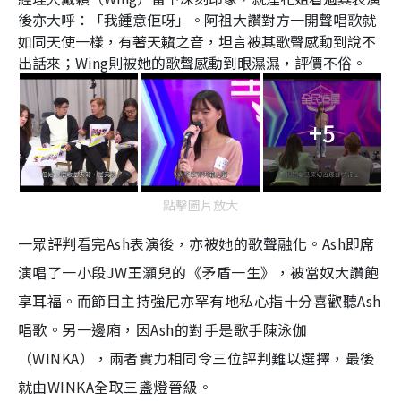
後亦大呼：「我鍾意佢呀」。阿祖大讚對方一開聲唱歌就
如同天使一樣，有著天籟之音，坦言被其歌聲感動到說不
出話來；Wing則被她的歌聲感動到眼濕濕，評價不俗。
+5
點擊圖片放大
一眾評判看完Ash表演後，亦被她的歌聲融化。Ash即席
演唱了一小段JW王灝兒的《矛盾一生》，被當奴大讚飽
享耳福。而節目主持強尼亦罕有地私心指十分喜歡聽Ash
唱歌。另一邊廂，因Ash的對手是歌手陳泳伽
（WINKA），兩者實力相同令三位評判難以選擇，最後
就由WINKA全取三盞燈晉級。