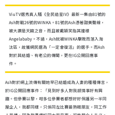
ViuTV選秀真人騷《全民造星IV》最新一集由81號的
Ash對戰26號的WINKA。81號的Ash憑著甜美聲線，
被大讚是天籟之音，而且被戴穎笑指其撞樣
Angelababy。不過，Ash就被WINKA擊敗而落入淘
汰區，故獲網民選為「一定會復活」的選手。而Ash
對於其結婚、有老公的傳聞，更在IG公開回應事
件。
Ash對於網上流傳有關她早已結婚成為人妻的種種傳言，
於IG公開回應事件：「見到好多人對我感情事好有興
趣。但參賽以黎，咁多位參賽者都想好好保護另一半同
屋企人，我都同樣，只係同左比賽最熟嘅朋友，同工作