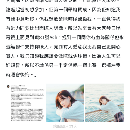
人員講，因為我準備好同大家見面，可能屋企人未必。
諗返起當初想參加，佢第一個舉腳贊成，因為佢知道我
有幾中意唱歌，係我想放棄嘅時候鼓勵我，一直覺得我
有能力同要比出面嘅人認識，所以先至會有大家琴日喺
電視上面見到嘅81號Ash。搵到一個同你冇血緣關係但永
遠無條件支持你嘅人，見到有人鍾意我比我自己更開心
嘅人，我只知道我應該要做嘅就係珍惜，因為人生可以
好短暫。所以不論係另一半定係呢一個比賽，選擇左我
就唔會後悔。」
點擊圖片放大