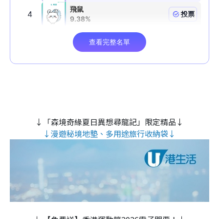
↓「森境奇緣夏日異想尋龍記」限定精品↓
↓漫遊秘境地墊、多用途旅行收納袋↓