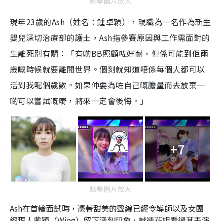
點擊圖片放大
現年23歲的Ash（姓名：鍾卓穎），現職為一名作為新生
嬰兒深切治療部的護士，Ash指參賽原因與工作需面對的
生離死別有關：「有啲BB照顧咗好耐，但係可能到佢兩
歲嘅時候就要離開世界。個刻就知道唔係每個人都可以
活到我呢個歲數。如果仲要為咗自己嘅膽量而去放棄一
啲可以嘗試嘅嘢，將來一定會後悔。」
+7
點擊圖片放大
Ash在首輪面試時，憑著甜美的聲線已經令導師以及女團
經理人戴穎（Wing）留下深刻印象，就連花姐看過其表演