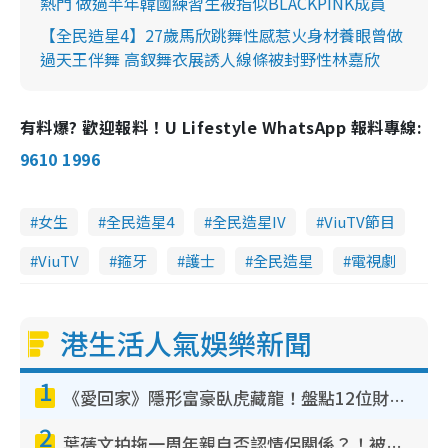
熱門 做過半年韓國練習生被指似BLACKPINK成員
【全民造星4】27歲馬欣跳舞性感惹火身材養眼曾做
過天王伴舞 高釵舞衣展誘人線條被封野性林嘉欣
有料爆? 歡迎報料！U Lifestyle WhatsApp 報料專線:
9610 1996
女生
全民造星4
全民造星IV
ViuTV節目
ViuTV
箍牙
護士
全民造星
電視劇
港生活人氣娛樂新聞
1
《愛回家》隱形富豪臥虎藏龍！盤點12位財氣逼人的有錢藝人：呢位靚女3億身家唔憂做
2
葉蒨文拍拖一周年親自否認情侶關係？！被質疑感情造假竟稱GM「普通同事」