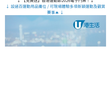
↓ 【免費送】香港運動節2026電子門票！↓
↓ 設過百運動用品攤位 / 可現場體驗多項新穎運動及觀賞
賽事🔥 ↓