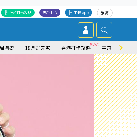
社群打卡攻略
商戶中心
下載 App
繁
简
周圍遊
18區好去處
香港打卡攻略
主題特集