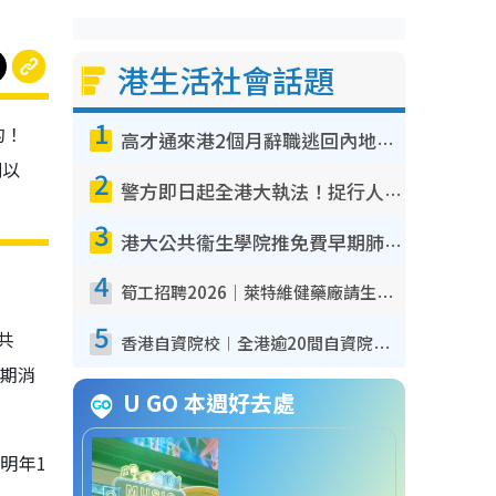
港生活社會話題
1
的！
高才通來港2個月辭職逃回內地！控訴港企3宗罪 歎微管理極窒息
別以
2
警方即日起全港大執法！捉行人亂過馬路+司機不專注駕駛！亂過馬路罰$2000
3
港大公共衞生學院推免費早期肺癌篩查！合資格人士將獲全額資助定期血液化驗／電腦斷層掃描／風險評估
4
筍工招聘2026｜萊特維健藥廠請生產操作員！月薪高達$1.7萬 冷氣廠房/五天工作/保證雙糧
5
共
香港自資院校︱全港逾20間自資院校課程報名攻略 留位費可退/申請日期/報名連結
兩期消
U GO 本週好去處
明年1