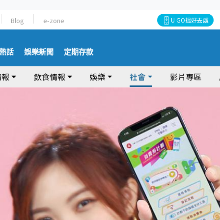
Blog
e-zone
U GO搵好去處
熱話
娛樂新聞
定期存款
情報
飲食情報
娛樂
社會
影片專區