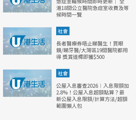
急症室輪候時間即時更新｜ 全
港18間公立醫院急症室收費及等
候時間一覽
社會
長者醫療券唔止睇醫生！買眼
鏡/睇牙醫/大灣區19間醫院都用
得 獎賞達標即獲$500
社會
公屋入息審查2026︱入息限額加
2.8%！公屋入息超額點算？最
新公屋入息限額/計算方法/超額
範圍懶人包