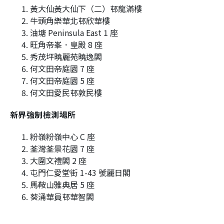
黃大仙黃大仙下（二）邨龍滿樓
牛頭角樂華北邨欣華樓
油塘 Peninsula East 1 座
旺角帝峯．皇殿 8 座
秀茂坪曉麗苑曉逸閣
何文田帝庭園 7 座
何文田帝庭園 5 座
何文田愛民邨敦民樓
新界強制檢測場所
粉嶺粉嶺中心 C 座
荃灣荃景花園 7 座
大圍文禮閣 2 座
屯門仁愛堂街 1-43 號麗日閣
馬鞍山雅典居 5 座
葵涌華員邨華智閣