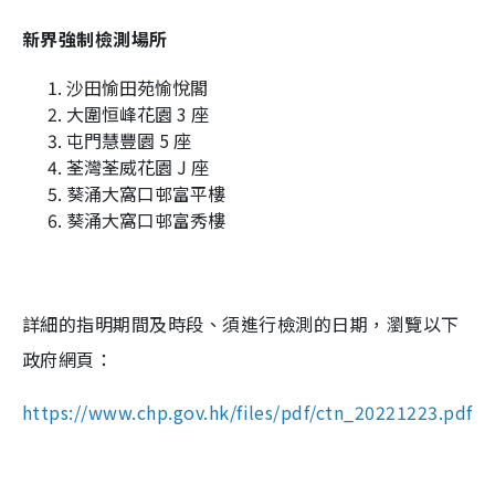
新界強制檢測場所
m
e
沙田愉田苑愉悅閣
大圍恒峰花園 3 座
屯門慧豐園 5 座
荃灣荃威花園 J 座
葵涌大窩口邨富平樓
葵涌大窩口邨富秀樓
詳細的指明期間及時段、須進行檢測的日期，瀏覽以下
政府網頁：
https://www.chp.gov.hk/files/pdf/ctn_20221223.pdf