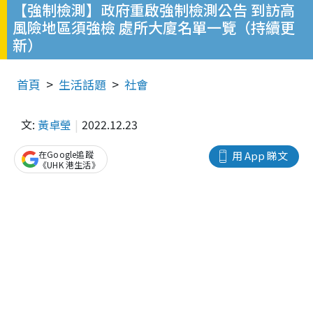
【強制檢測】政府重啟強制檢測公告 到訪高
風險地區須強檢 處所大廈名單一覽（持續更
新）
首頁
生活話題
社會
文:
黃卓瑩
2022.12.23
在Google追蹤
用 App 睇文
《UHK 港生活》