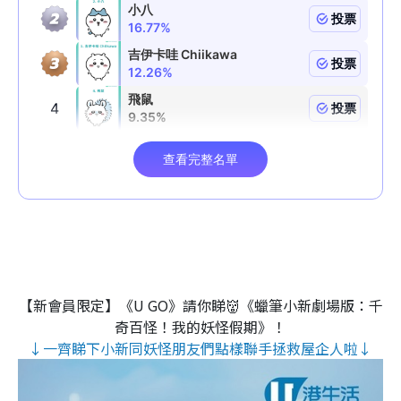
【新會員限定】《U GO》請你睇👹《蠟筆小新劇場版：千
奇百怪！我的妖怪假期》！
↓一齊睇下小新同妖怪朋友們點樣聯手拯救屋企人啦↓