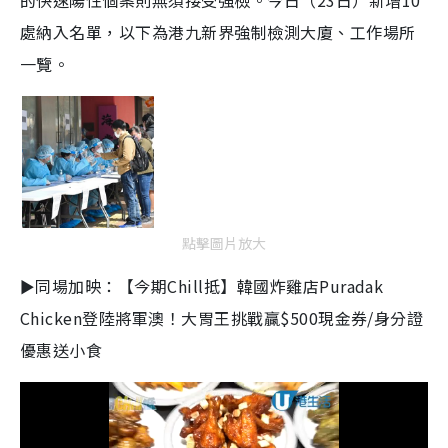
的快速陽性個案則無須接受強檢。今日（23日）新增10
處納入名單，以下為港九新界強制檢測大廈、工作場所
一覽。
點擊圖片放大
►同場加映：【今期Chill抵】韓國炸雞店Puradak
Chicken登陸將軍澳！大胃王挑戰贏$500現金券/身分證
優惠送小食