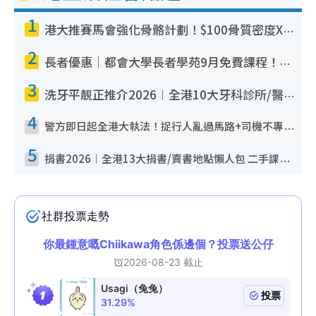
1
港大推賽馬會強化骨骼計劃！$100骨質密度X光檢查 完成免費運動訓練送超市禮券！附參加資格
2
長者優惠｜都會大學長者學苑9月免費課程！多媒體/微電影創作/網絡安全 附報名方法教學
3
洗牙平靚正推介2026︱全港10大牙科診所/醫院懶人包 夜診至8點/鎮靜潔牙/醫療券適用
4
警方即日起全港大執法！捉行人亂過馬路+司機不專注駕駛！亂過馬路罰$2000
5
捐書2026︱全港13大捐書/賣書地點懶人包 二手課本最高$150＋舊書換免費咖啡/戲票