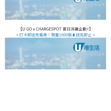
【U GO x CHARGESPOT 夏日消暑企劃⚡】
> 打卡即送充電券！限量1000張🔋送完即止 <