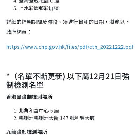
荃灣荃威花園 C 座
上水彩園邨彩屏樓
詳細的指明期間及時段、須進行檢測的日期，瀏覽以下
政府網頁：
https://www.chp.gov.hk/files/pdf/ctn_20221222.pdf
*（名單不斷更新) 以下屬12月21日強
制檢測名單
香港島強制檢測場所
北角和富中心 5 座
鴨脷洲鴨脷洲大街 147 號利豐大廈
九龍強制檢測場所