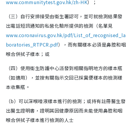
www.communitytest.gov.hk/zh-HK
）；
（三）自行安排接受由衞生署認可，並可就檢測結果發
出電話短訊通知的私營化驗所提供的檢測（名單見
www.coronavirus.gov.hk/pdf/List_of_recognised_la
boratories_RTPCR.pdf
），而有關樣本必須是鼻腔和咽
喉合併拭子樣本；或
（四）使用衞生防護中心派發到相關指明地方的樣本瓶
（如適用），並按有關指示交回已採糞便樣本的檢測樣
本收集瓶。
（b）可以深喉唾液樣本進行的檢測；或持有註冊醫生發
出醫生證明書，證明其因健康原因而未能使用鼻腔和咽
喉合併拭子樣本進行檢測的人士