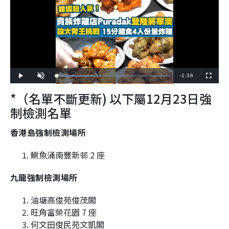
R
-
1:36
L
P
U
F
o
l
n
u
a
a
m
l
e
*（名單不斷更新) 以下屬12月23日強
d
y
u
l
e
t
s
d
e
c
m
制檢測名單
:
r
3
e
3
e
a
.
n
7
香港島強制檢測場所
5
i
%
鰂魚涌南豐新邨 2 座
n
i
九龍強制檢測場所
n
油塘高俊苑俊茂閣
g
旺角富榮花園 7 座
T
何文田俊民苑文凱閣
i