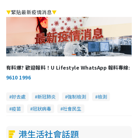
▼
緊貼最新疫情消息
▼
有料爆? 歡迎報料！U Lifestyle WhatsApp 報料專線:
9610 1996
好去處
新冠肺炎
強制檢測
檢測
疫苗
冠狀病毒
社會民生
港生活社會話題