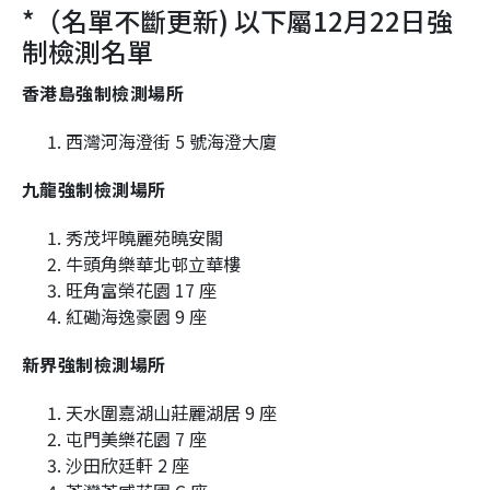
*（名單不斷更新) 以下屬12月22日強
制檢測名單
香港島強制檢測場所
西灣河海澄街 5 號海澄大廈
九龍強制檢測場所
秀茂坪曉麗苑曉安閣
牛頭角樂華北邨立華樓
旺角富榮花園 17 座
紅磡海逸豪園 9 座
新界強制檢測場所
天水圍嘉湖山莊麗湖居 9 座
屯門美樂花園 7 座
沙田欣廷軒 2 座