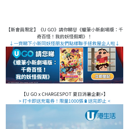
【新會員限定】《U GO》請你睇👹《蠟筆小新劇場版：千
奇百怪！我的妖怪假期》！
↓一齊睇下小新同妖怪朋友們點樣聯手拯救屋企人啦↓
【U GO x CHARGESPOT 夏日消暑企劃⚡】
> 打卡即送充電券！限量1000張🔋送完即止 <