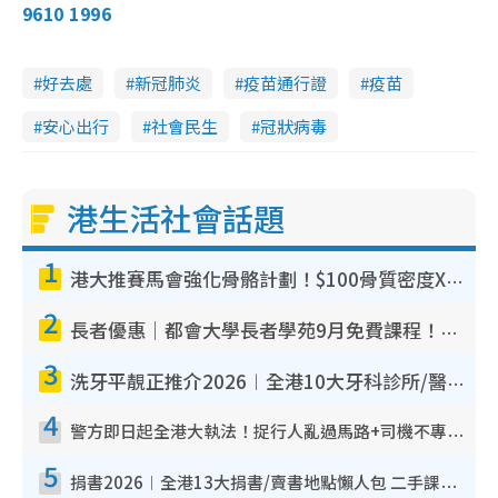
9610 1996
好去處
新冠肺炎
疫苗通行證
疫苗
安心出行
社會民生
冠狀病毒
港生活社會話題
1
港大推賽馬會強化骨骼計劃！$100骨質密度X光檢查 完成免費運動訓練送超市禮券！附參加資格
2
長者優惠｜都會大學長者學苑9月免費課程！多媒體/微電影創作/網絡安全 附報名方法教學
3
洗牙平靚正推介2026︱全港10大牙科診所/醫院懶人包 夜診至8點/鎮靜潔牙/醫療券適用
4
警方即日起全港大執法！捉行人亂過馬路+司機不專注駕駛！亂過馬路罰$2000
5
捐書2026︱全港13大捐書/賣書地點懶人包 二手課本最高$150＋舊書換免費咖啡/戲票