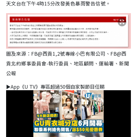
天文台在下午4時15分改發黃色暴雨警告信號。
圖及來源：FB@西貢1,2號專線小巴有限公司、FB@西
貢北約鄉事委員會-執行委員、地區顧問、運輸署、新聞
公報
►App《U TV》專區超過50個自家製節目任睇