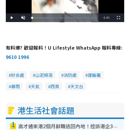
Remaining
-
1:41
Loaded
:
Play
Unmute
Fullscreen
32.08%
Time
有料爆? 歡迎報料！U Lifestyle WhatsApp 報料專線:
9610 1996
好去處
山泥傾瀉
消防處
運輸署
暴雨
天氣
西貢
天文台
港生活社會話題
1
高才通來港2個月辭職逃回內地！控訴港企3宗罪 歎微管理極窒息