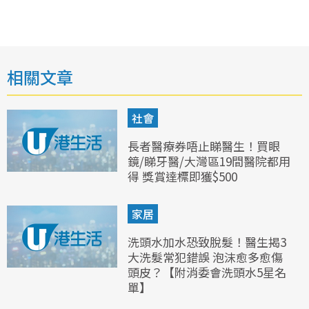
相關文章
社會
長者醫療券唔止睇醫生！買眼
鏡/睇牙醫/大灣區19間醫院都用
得 獎賞達標即獲$500
家居
洗頭水加水恐致脫髮！醫生揭3
大洗髮常犯錯誤 泡沫愈多愈傷
頭皮？【附消委會洗頭水5星名
單】