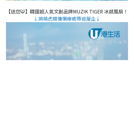
【送您🐯】韓國超人氣文創品牌MUZIK TIGER 冰感風扇！
↓將萌虎嘅慵懶療癒帶返屋企↓