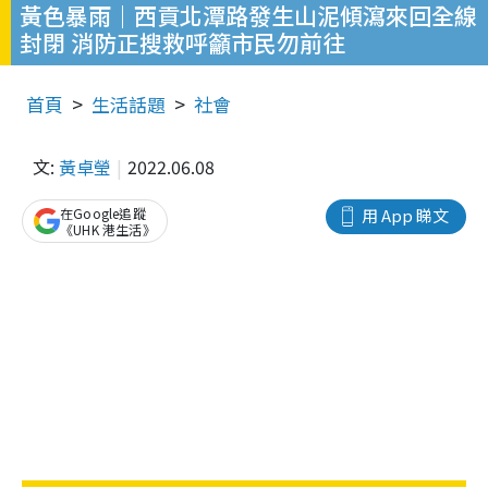
黃色暴雨｜西貢北潭路發生山泥傾瀉來回全線
封閉 消防正搜救呼籲市民勿前往
首頁
生活話題
社會
文:
黃卓瑩
2022.06.08
在Google追蹤
用 App 睇文
《UHK 港生活》