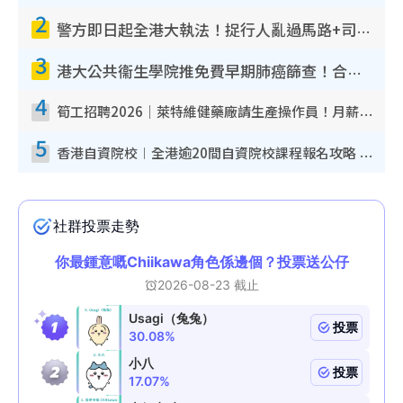
2
警方即日起全港大執法！捉行人亂過馬路+司機不專注駕駛！亂過馬路罰$2000
3
港大公共衞生學院推免費早期肺癌篩查！合資格人士將獲全額資助定期血液化驗／電腦斷層掃描／風險評估
4
筍工招聘2026｜萊特維健藥廠請生產操作員！月薪高達$1.7萬 冷氣廠房/五天工作/保證雙糧
5
香港自資院校︱全港逾20間自資院校課程報名攻略 留位費可退/申請日期/報名連結