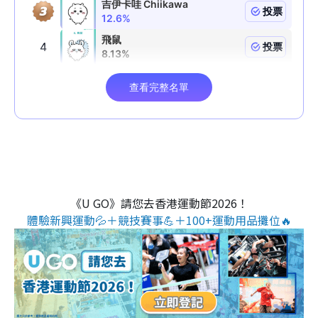
《U GO》請您去香港運動節2026！
體驗新興運動💦＋競技賽事💪＋100+運動用品攤位🔥