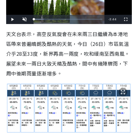
R
-
3:44
L
P
U
F
o
l
n
u
a
a
m
l
e
d
y
u
l
天文台表示，高空反氣旋會在未來兩三日繼續為本港地
e
t
s
d
e
c
m
:
r
區帶來普遍晴朗及酷熱的天氣，今日（26日）市區氣溫
1
e
4
e
a
.
n
4
介乎28至33度，新界再高一兩度，吹和緩南至西南風。
6
i
%
展望未來一兩日大致天晴及酷熱，間中有幾陣驟雨，下
n
周中後期雨量逐漸增多。
i
n
g
T
i
m
e