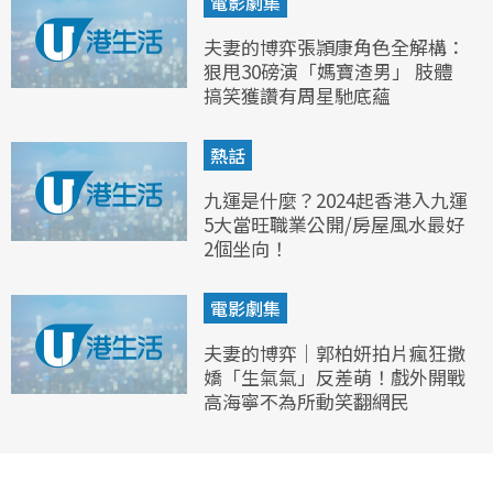
電影劇集
夫妻的博弈張頴康角色全解構：
狠甩30磅演「媽寶渣男」 肢體
搞笑獲讚有周星馳底蘊
熱話
九運是什麼？2024起香港入九運
5大當旺職業公開/房屋風水最好
2個坐向！
電影劇集
夫妻的博弈｜郭柏妍拍片瘋狂撒
嬌「生氣氣」反差萌！戲外開戰
高海寧不為所動笑翻網民