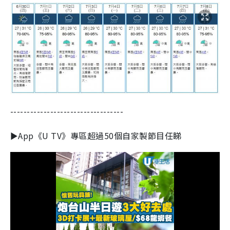
----------------------------------
►App《U TV》專區超過50個自家製節目任睇