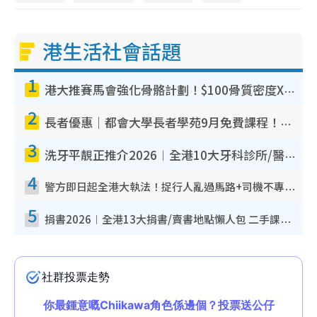
港生活社會話題
1
港大推賽馬會強化骨骼計劃！$100骨質密度X光檢查 完成免費運動訓練送超市禮券！附參加資格
2
長者優惠｜都會大學長者學苑9月免費課程！多媒體/微電影創作/網絡安全 附報名方法教學
3
洗牙平靚正推介2026︱全港10大牙科診所/醫院懶人包 夜診至8點/鎮靜潔牙/醫療券適用
4
警方即日起全港大執法！捉行人亂過馬路+司機不專注駕駛！亂過馬路罰$2000
5
捐書2026︱全港13大捐書/賣書地點懶人包 二手課本最高$150＋舊書換免費咖啡/戲票