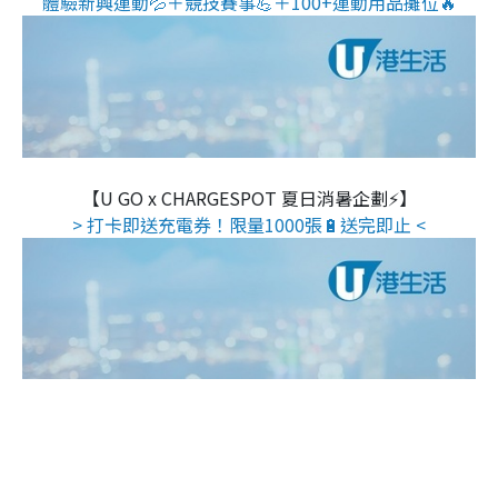
體驗新興運動💦＋競技賽事💪＋100+運動用品攤位🔥
【U GO x CHARGESPOT 夏日消暑企劃⚡】
> 打卡即送充電券！限量1000張🔋送完即止 <