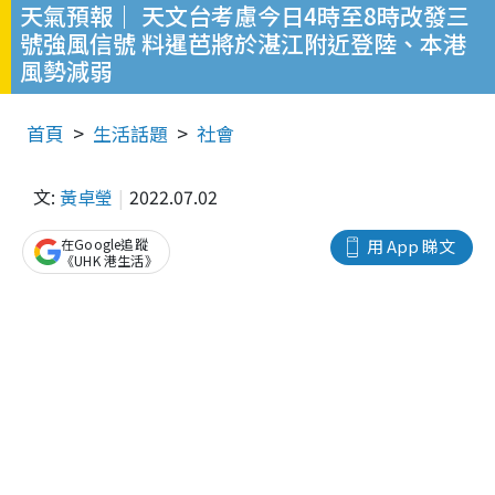
天氣預報｜ 天文台考慮今日4時至8時改發三
號強風信號 料暹芭將於湛江附近登陸、本港
風勢減弱
首頁
生活話題
社會
文:
黃卓瑩
2022.07.02
在Google追蹤
用 App 睇文
《UHK 港生活》