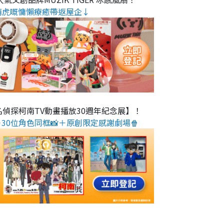
萌虎嘅慵懶療癒帶返屋企↓
名偵探柯南TV動畫播放30週年紀念展】！
30位角色同框📸＋原創限定感謝劇場🍿