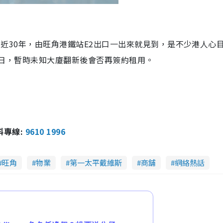
有近
30
年，由旺角港鐵站
E2
出口一出來就見到，是不少港人心
日，暫時未知大廈翻新後會否再簽約租用。
報料專線:
9610 1996
旺角
物業
第一太平戴維斯
商舖
網絡熱話