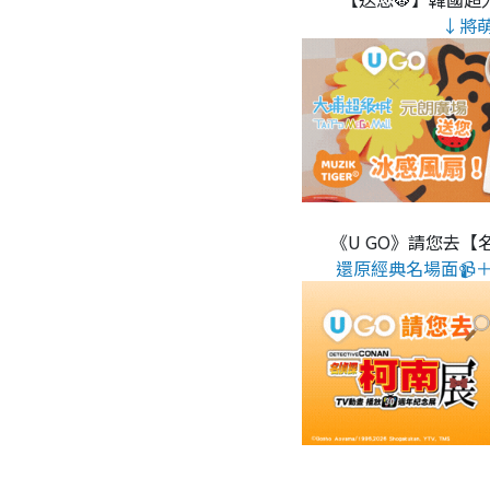
↓將
《U GO》請您去【
還原經典名場面📹＋