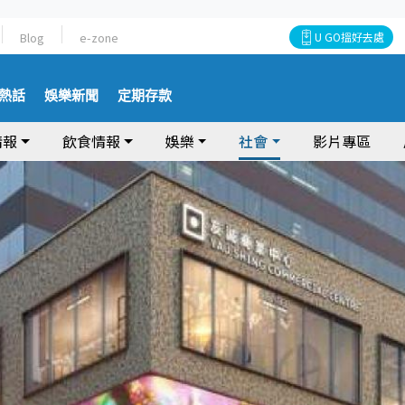
Blog
e-zone
U GO搵好去處
熱話
娛樂新聞
定期存款
情報
飲食情報
娛樂
社會
影片專區