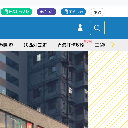
社群打卡攻略
商戶中心
下載 App
繁
简
周圍遊
18區好去處
香港打卡攻略
主題特集