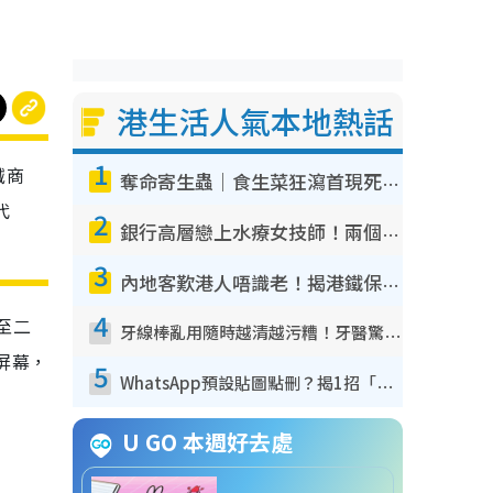
港生活人氣本地熱話
1
誠商
奪命寄生蟲｜食生菜狂瀉首現死者！疫潮惡化錄1.8萬宗病例 揭洗菜3大謬誤
代
2
銀行高層戀上水療女技師！兩個月借128萬驚覺「沉船」沉落火海 揭背後疑似邪教操控賣淫
3
內地客歎港人唔識老！揭港鐵保鮮級冷氣 港人求放過：咪投訴
4
至二
牙線棒亂用隨時越清越污糟！牙醫驚揭盲目過戶細菌恐致蛀牙：呢種先係日常真保養
屏幕，
5
WhatsApp預設貼圖點刪？揭1招「反向操作」還原簡潔介面 附3步實測教學
U GO 本週好去處