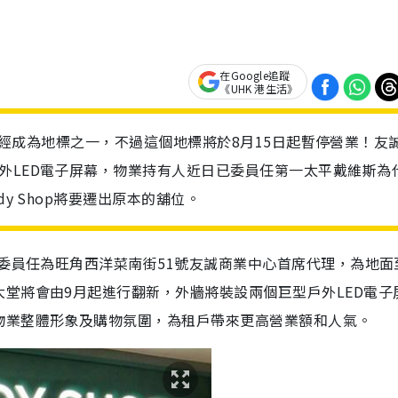
在Google追蹤
《UHK 港生活》
0年，已經成為地標之一，不過這個地標將於8月15日起暫停營業！友
外LED電子屏幕，物業持有人近日已委員任第一太平戴維斯為
y Shop將要遷出原本的舖位。
獲委員任為旺角西洋菜南街
51
號友誠商業中心首席代理，為地面
大堂將會由
9
月起進行翻新，外牆將裝設兩個巨型戶外
LED
電子
物業整體形象及購物氛圍，為租戶帶來更高營業額和人氣。