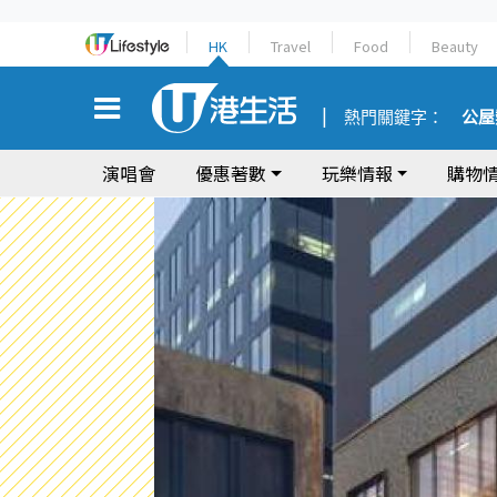
HK
Travel
Food
Beauty
熱門關鍵字：
公屋
演唱會
優惠著數
玩樂情報
購物