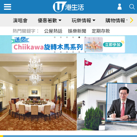
演唱會
優惠著數
玩樂情報
購物情報
熱門關鍵字：
公屋熱話
娛樂新聞
定期存款