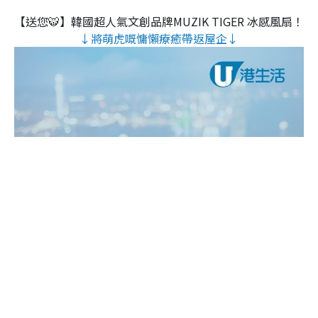
【送您🐯】韓國超人氣文創品牌MUZIK TIGER 冰感風扇！
↓將萌虎嘅慵懶療癒帶返屋企↓