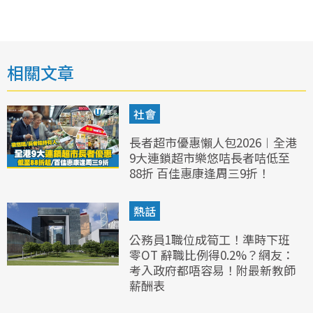
相關文章
社會
長者超市優惠懶人包2026︱全港
9大連鎖超市樂悠咭長者咭低至
88折 百佳惠康逢周三9折！
熱話
公務員1職位成筍工！準時下班
零OT 辭職比例得0.2%？網友：
考入政府都唔容易！附最新教師
薪酬表