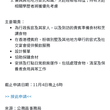
兼具其他地方菜式知識／烹飪經驗者為佳；持有烹飪
相關學歷者將獲優先考慮
主要職責：
為行政長官及其家人，以及到訪的貴賓準備食材和烹
調食物
在香港禮賓府、粉嶺別墅及其他地方舉行的官式及社
交宴會提供餐飲服務
設計餐單
協助採購食材
安排及打點日常廚房運作，包括處理食物、清潔及保
養煮食用具等工作
截止申請日期：
11
月
4
日晚上
6
時
>> 按此申請<<
來源：公務員事務局