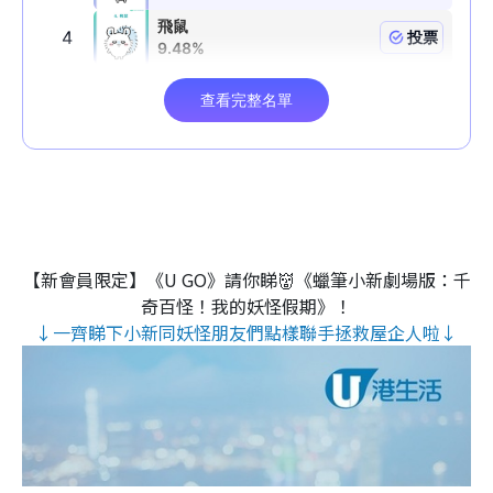
【新會員限定】《U GO》請你睇👹《蠟筆小新劇場版：千
奇百怪！我的妖怪假期》！
↓一齊睇下小新同妖怪朋友們點樣聯手拯救屋企人啦↓