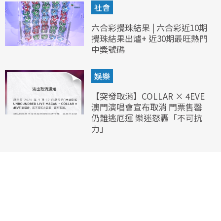
社會
六合彩攪珠結果 | 六合彩近10期
攪珠結果出爐+ 近30期最旺熱門
中獎號碼
娛樂
【突發取消】COLLAR × 4EVE
澳門演唱會宣布取消 門票售罄
仍難逃厄運 樂迷怒轟「不可抗
力」