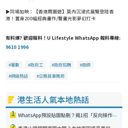
►同場加映：【香港周圍遊】莫內沉浸式展覽登陸香
港！置身200幅經典畫作/聲畫光影夢幻打卡
有料爆? 歡迎報料！U Lifestyle WhatsApp 報料專線:
9610 1996
著數
政府工
政府招聘
廚師
網絡熱話
公務員事務局
港生活人氣本地熱話
1
WhatsApp預設貼圖點刪？揭1招「反向操作」還原簡潔介面 附3步實測教學
2