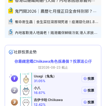
香港山邊鐵閘邊門大開？內地客困惑意義何在！網民神回覆：呢種叫法理性防禦
3
鬼門開2026｜農曆七月撞正日全食特別邪？專家警告切忌做一事！揭4大禁忌+2招保平安
4
奪命寄生蟲｜食生菜狂瀉首現死者！疫潮惡化錄1.8萬宗病例 揭洗菜3大謬誤
5
內地客歎港人唔識老！揭港鐵保鮮級冷氣 港人求放過：咪投訴