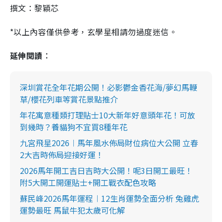
撰文：黎穎芯
*以上內容僅供參考，玄學星相請勿過度迷信。
延伸閱讀︰
深圳賞花全年花期公開！必影鬱金香花海/夢幻馬鞭
草/櫻花列車等賞花景點推介
年花寓意種類打理貼士10大新年好意頭年花！可放
到幾時？養貓狗不宜買8種年花
九宮飛星2026︱馬年風水佈局財位病位大公開 立春
2大吉時佈局迎接好運！
2026馬年開工吉日吉時大公開！呢3日開工最旺！
附5大開工開運貼士+開工戰衣配色攻略
蘇民峰2026馬年運程︱12生肖運勢全面分析 兔雞虎
運勢最旺 馬鼠牛犯太歲可化解