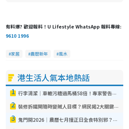
有料爆? 歡迎報料！U Lifestyle WhatsApp 報料專線:
9610 1996
家居
農曆新年
風水
港生活人氣本地熱話
1
行李清潔｜車轆污糟過馬桶58倍！專家警告忌用酒精抹 教1招免污手除菌
2
裝修拆鐵閘隨時變賊人目標？網民揭2大關鍵用途：裝新式等於白裝？附新舊鐵閘分別
3
鬼門開2026｜農曆七月撞正日全食特別邪？專家警告切忌做一事！揭4大禁忌+2招保平安