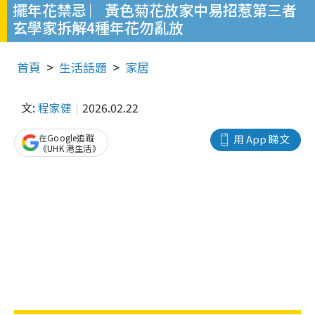
擺年花禁忌 ︳黃色菊花放家中易招惹第三者
玄學家拆解4種年花勿亂放
首頁
生活話題
家居
文:
程家健
2026.02.22
在Google追蹤
用 App 睇文
《UHK 港生活》