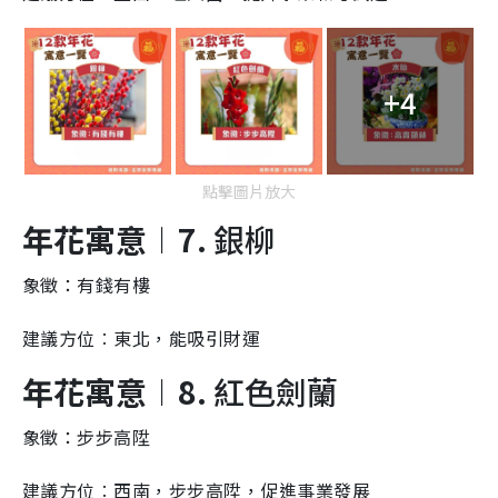
+4
點擊圖片放大
年花寓意︱7.
銀柳
象徵：有錢有樓
建議方位︰東北，能吸引財運
年花寓意︱8.
紅色劍蘭
象徵：步步高陞
建議方位︰西南，步步高陞，促進事業發展