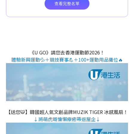
《U GO》請您去香港運動節2026！
體驗新興運動💦＋競技賽事💪＋100+運動用品攤位🔥
【送您🐯】韓國超人氣文創品牌MUZIK TIGER 冰感風扇！
↓將萌虎嘅慵懶療癒帶返屋企↓