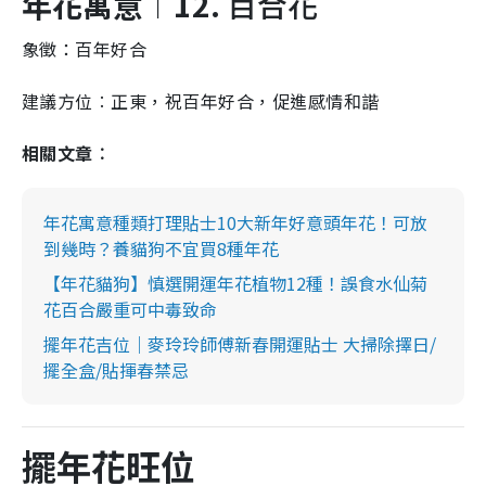
年花寓意︱12.
百合花
象徵：百年好合
建議方位︰正東，祝百年好合，促進感情和諧
相關文章︰
年花寓意種類打理貼士10大新年好意頭年花！可放
到幾時？養貓狗不宜買8種年花
【年花貓狗】慎選開運年花植物12種！誤食水仙菊
花百合嚴重可中毒致命
擺年花吉位｜麥玲玲師傅新春開運貼士 大掃除擇日/
擺全盒/貼揮春禁忌
擺年花旺位