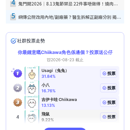
4
鬼門開2026｜8.13鬼節禁忌 22件事唔做得！燒肉、刺身要少食？半夜勿吹口哨/打呢個電話
5
網傳公院改用內地/副廠藥？醫生拆解正副廠分別 揭4類人換藥隨時出事