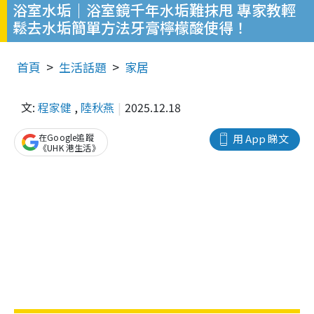
浴室水垢｜浴室鏡千年水垢難抹甩 專家教輕
鬆去水垢簡單方法牙膏檸檬酸使得！
首頁
生活話題
家居
文:
程家健
,
陸秋燕
2025.12.18
在Google追蹤
用 App 睇文
《UHK 港生活》