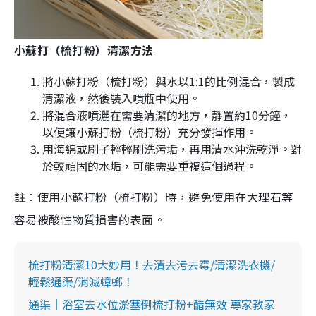
小蘇打（梳打粉）清潔方法
將小蘇打粉（梳打粉）與水以1:1的比例混合，製成
清潔液，然後裝入噴瓶中使用。
將混合液噴灑在需要清潔的地方，靜置約10分鐘，
以便讓小蘇打粉（梳打粉）充分發揮作用。
用海綿或刷子輕輕刷洗污垢，再用清水沖洗乾淨。對
於較頑固的水垢，可能需要重複這個過程。
註︰使用小蘇打粉（梳打粉）時，避免使用在大理石等
容易被酸性物質損害的表面。
梳打粉清潔10大妙用！去漬去污去霉/清潔洗衣機/
輕鬆通渠/消滅蟑螂！
通渠｜浴室去水位淤塞倒梳打粉+醋無效 專家教家