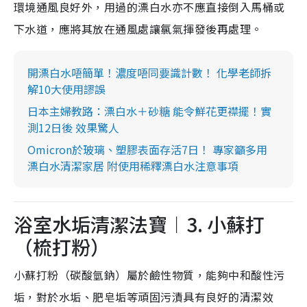
環境通風良好外，用過的漂白水亦不應直接倒入馬桶或
下水道，應將其放在通風處讓氯氣揮發後再處理。
開漂白水唔簡單！濃度唔同要識計數！ 化學老師拆
解10大使用謬誤
日本主婦教路：漂白水＋砂糖 能令鮮花更襟擺！實
測12日後 效果驚人
Omicron於玻璃、塑膠表面存活7日！ 專家籲多用
漂白水清潔家居 附使用稀釋漂白水注意事項
浴室水垢清潔法寶︱3. 小蘇打
（梳打粉）
小蘇打粉（碳酸氫鈉）屬於鹼性物質，能夠中和酸性污
垢，對於水垢、肥皂垢等頑固污漬具有良好的清潔效