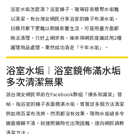
浴室水垢怎麼清？浴室鏡子、玻璃容易積聚水垢難
以清潔。有台灣女網民分享浴室的鏡子布滿水垢，
日積月累下更難以照鏡影響生活，可是用盡方面都
無法清理，只好上網求救，後來得網民提議試用2種
護理用品處理，果然成功清走「千年水垢」。
浴室水垢︱浴室鏡佈滿水垢
多次清潔無果
該台灣女網民早前在Facebook群組「爆系知識家」發
帖，指浴室的鏡子表面積滿水垢，曾嘗試多個方法清潔
例如用百潔布洗擦，然而都沒有效果，現時水垢過多令
鏡面模糊不清，就連照鏡時也出現困難，遂向網民請教
清潔方法，