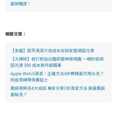
菌無難度！
相關文章：
【多圖】假牙清潔片低成本去除家居頑固污漬
【大掃除】梳打粉加白醋即變神奇噴霧 一噴秒殺頑
固污漬 $90 成本製作超簡單
Apple Watch清潔｜正確方法4步驟錶面可用水洗？
附皮革錶帶保養貼士
風扇唔夠涼4大成因 專家分享3步清潔方法 無葉風扇
要點洗？