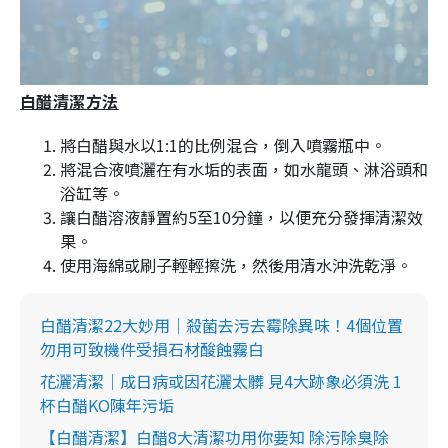
白醋清潔方法
將白醋與水以1:1的比例混合，倒入噴霧瓶中。
將混合液噴灑在有水垢的表面，如水龍頭、淋浴頭和
浴缸等。
讓白醋溶液靜置約5至10分鐘，以便充分發揮清潔效
果。
使用海綿或刷子輕輕擦洗，然後用清水沖洗乾淨。
白醋清潔22大妙用｜殺菌去污去霉除異味！4個位置
勿用可致機件受損石材酸蝕霧白
花灑清潔｜成日病或因花灑太髒 見4大跡象必須洗 1
杯白醋KO陳年污垢
【白醋清潔】白醋8大清潔功用你要知 除污除臭除