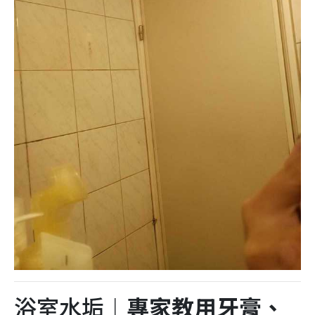
浴室水垢︱
專家教用牙膏、