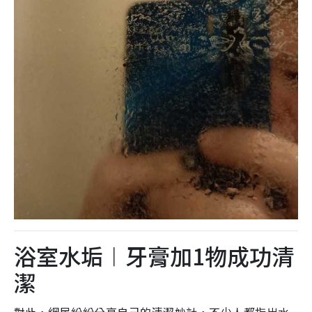
浴室水垢︱牙膏加1物成功清
潔