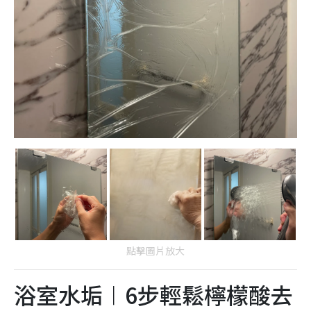
點擊圖片放大
浴室水垢︱6步輕鬆檸檬酸去