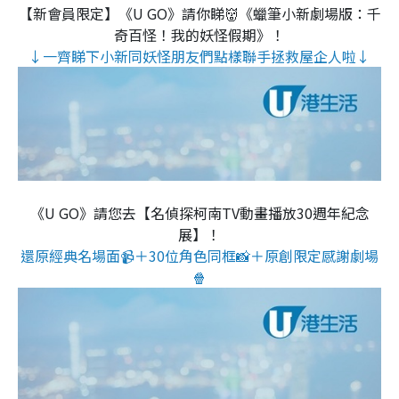
【新會員限定】《U GO》請你睇👹《蠟筆小新劇場版：千
奇百怪！我的妖怪假期》！
↓一齊睇下小新同妖怪朋友們點樣聯手拯救屋企人啦↓
《U GO》請您去【名偵探柯南TV動畫播放30週年紀念
展】！
還原經典名場面📹＋30位角色同框📸＋原創限定感謝劇場
🍿