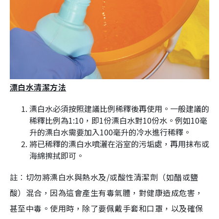
漂白水清潔方法
漂白水必須按照建議比例稀釋後再使用。一般建議的
稀釋比例為1:10，即1份漂白水對10份水。例如10毫
升的漂白水需要加入100毫升的冷水進行稀釋。
將已稀釋的漂白水噴灑在浴室的污垢處，再用抹布或
海綿擦拭即可。
註︰切勿將漂白水與熱水及/或酸性清潔劑（如醋或鹽
酸）混合，因為這會產生有毒氣體，對健康造成危害，
甚至中毒。使用時，除了要佩戴手套和口罩，以及確保