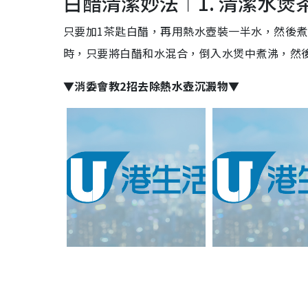
白醋清潔妙法︱1. 清潔水煲
只要加1茶匙白醋，再用熱水壺裝一半水，然後
時，只要將白醋和水混合，倒入水煲中煮沸，然
▼消委會教2招去除熱水壺沉澱物▼