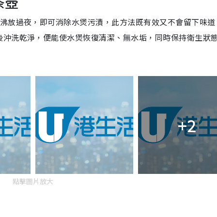
茶壺
煮沸放過夜，即可消除水煲污漬，此方法既有效又不會留下味道
後沖洗乾淨，便能使水煲恢復清潔、無水垢，同時保持衛生狀
+2
點擊圖片放大