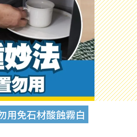
置勿用免石材酸蝕霧白