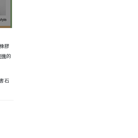
橡膠
碗機
的
害石