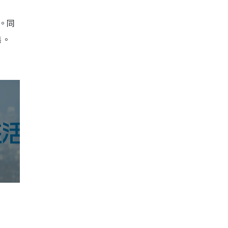
。同
態。