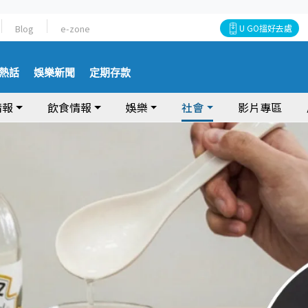
Blog
e-zone
U GO搵好去處
熱話
娛樂新聞
定期存款
情報
飲食情報
娛樂
社會
影片專區