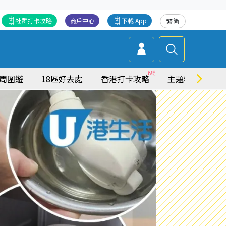
社群打卡攻略
商戶中心
下載 App
繁
简
周圍遊
18區好去處
香港打卡攻略
主題特集