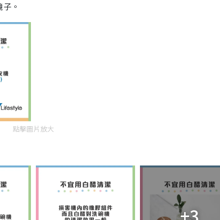
鏡子。
點擊圖片放大
+3