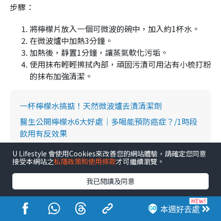
步驟：
將檸檬片放入一個可微波的碗中，加入約1杯水。
在微波爐中加熱3分鐘。
加熱後，靜置1分鐘，讓蒸氣軟化污垢。
使用抹布輕輕擦拭內部，頑固污漬可用沾有小梳打粉
的抹布加強清潔。
一杯檸檬水搞掂！天然微波爐去漬清潔劑
醫生公開檸檬水6大好處｜多喝能預防癌症？/1時段
飲用有反效果
U Lifestyle 會使用Cookies來改善您的網站體驗，請確定您同意
接受本網站之
私隱政策和使用條款
才可繼續瀏覽。
我已閱讀及同意
本週好去處