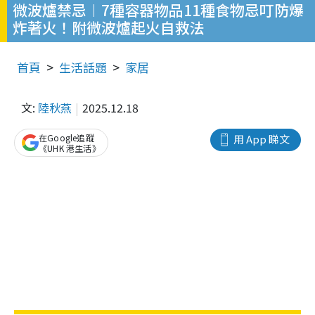
微波爐禁忌︱7種容器物品11種食物忌叮防爆
炸著火！附微波爐起火自救法
首頁
生活話題
家居
文:
陸秋燕
2025.12.18
在Google追蹤
用 App 睇文
《UHK 港生活》