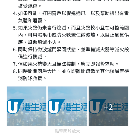
遭受燒傷。
如果可能，打開窗戶以促進通風，以及幫助排出有毒
氣體和煙霧。
如果火勢仍未自行熄滅，而且火勢較小且在可控範圍
內，可用濕毛巾或防火毯蓋住微波爐，以阻止氧氣供
應，幫助熄滅小火。
同時保持微波爐門緊閉狀態，並準備滅火器等滅火設
備進行撲滅。
但如果火勢變大且無法控制，應立即報警求助。
同時關閉廚房大門，並立即離開疏散至其他樓層等待
消防隊救援。
+2
點擊圖片放大