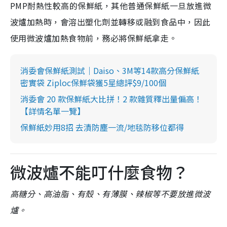
PMP耐熱性較高的保鮮紙，其他普通保鮮紙一旦放進微
波爐加熱時，會溶出塑化劑並轉移或融到食品中，因此
使用微波爐加熱食物前，務必將保鮮紙拿走。
消委會保鮮紙測試｜Daiso、3M等14款高分保鮮紙
密實袋 Ziploc保鮮袋獲5星總評$9/100個
消委會 20 款保鮮紙大比拼！2 款雜質釋出量偏高！
【詳情名單一覽】
保鮮紙妙用8招 去漬防塵一流/地毯防移位都得
微波爐不能叮什麼食物？
高糖分、高油脂、有殼、有薄膜、辣椒等不要放進微波
爐。