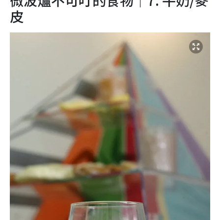
微波爐不可叮的食物｜7. 牛奶/麥
皮