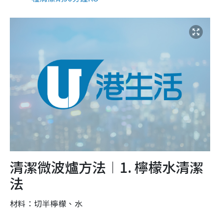
清潔微波爐方法︱1. 檸檬水清潔
法
材料：切半檸檬、水