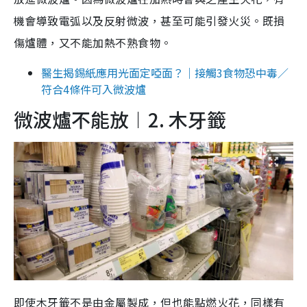
機會導致電弧以及反射微波，甚至可能引發火災。既損
傷爐體，又不能加熱不熟食物。
醫生揭錫紙應用光面定啞面？｜接觸3食物恐中毒／
符合4條件可入微波爐
微波爐不能放︱2. 木牙籤
即使木牙籤不是由金屬製成，但也能點燃火花，同樣有