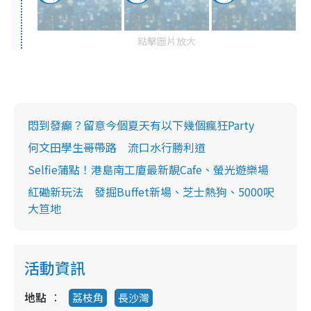
點擊圖片放大
悶到發癲？留意今個夏天有以下幾個瘋狂Party
何文田學生哥帶路 流口水行勝利道
Selfie蒲點！港島南工廈最新靚Cafe、螢光遊樂場
紅磡新玩法 發掘Buffet新場、芝士熱狗、5000呎
大笪地
活動資訊
地點
荔枝角
長沙灣