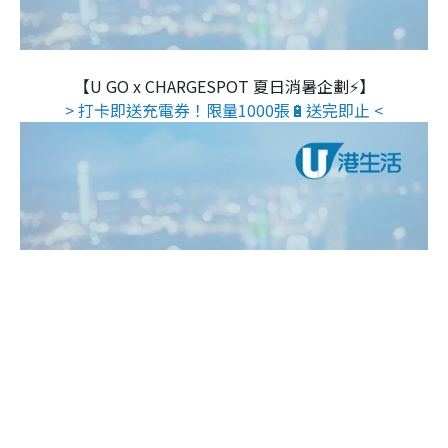
【U GO x CHARGESPOT 夏日消暑企劃⚡】
> 打卡即送充電券！限量1000張🔋送完即止 <