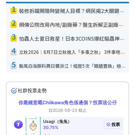
1
裝修拆鐵閘隨時變賊人目標？網民揭2大關鍵用途：裝新式等於白裝？附新舊鐵閘分別
2
網傳公院改用內地/副廠藥？醫生拆解正副廠分別 揭4類人換藥隨時出事
3
怕蟲人士夏日救星！日本3COINS爆紅驅蟲神器$45起 1招「全程免觸碰」輕鬆搞定小強
4
立秋2026｜8月7日立秋進入「多事之秋」 3件事唔做得！專家教6招開運 清枱頭／銀包納氣接好運
5
颱風白海豚料周日襲浙江！經歷5次「眼牆置換」極罕見 成登陸內地最長途颱風