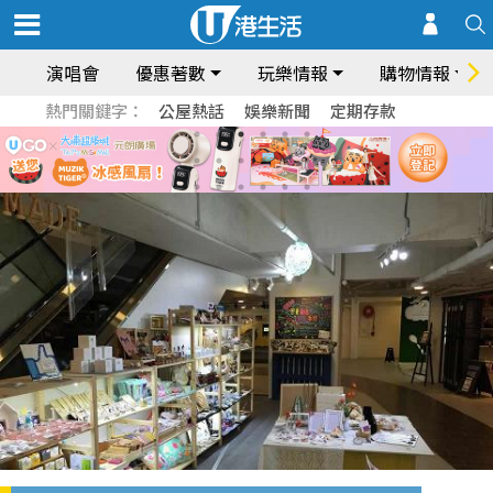
演唱會
優惠著數
玩樂情報
購物情報
熱門關鍵字：
公屋熱話
娛樂新聞
定期存款