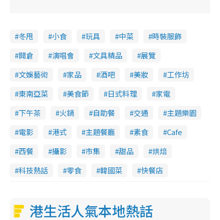
冬甩
小食
玩具
中菜
時裝服飾
開倉
演唱會
文具精品
展覽
文娛藝術
家品
酒吧
美妝
工作坊
東南亞菜
美食節
日式料理
家電
下午茶
火鍋
自助餐
交通
主題樂園
電影
港式
主題餐廳
素食
Cafe
西餐
攝影
市集
甜品
烘焙
科技熱話
零食
韓國菜
快餐店
港生活人氣本地熱話