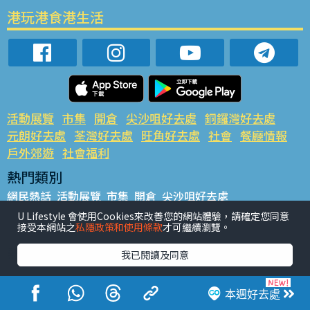
港玩港食港生活
活動展覽
市集
開倉
尖沙咀好去處
銅鑼灣好去處
元朗好去處
荃灣好去處
旺角好去處
社會
餐廳情報
戶外郊遊
社會福利
熱門類別
網民熱話
活動展覽
市集
開倉
尖沙咀好去處
銅鑼灣好去處
元朗好去處
荃灣好去處
旺角好去處
社會
U Lifestyle 會使用Cookies來改善您的網站體驗，請確定您同意
接受本網站之
私隱政策和使用條款
才可繼續瀏覽。
餐廳情報
戶外郊遊
熱門標籤
我已閱讀及同意
#UGO搵好去處
#人氣活動推介
#美食社群熱話
#親子玩樂好去處
#ULifestyle應用程式
#限時搶
本週好去處
#UJetso禮物放送
#ULifestyle商戶中心
#著數
#網絡熱話