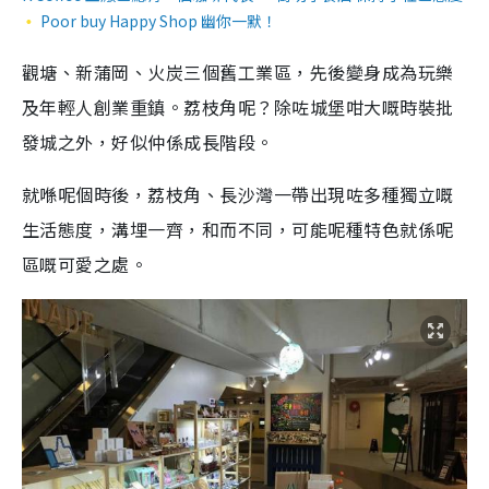
Poor buy Happy Shop 幽你一默！
觀塘、新蒲岡、火炭三個舊工業區，先後變身成為玩樂
及年輕人創業重鎮。荔枝角呢？除咗城堡咁大嘅時裝批
發城之外，好似仲係成長階段。
就喺呢個時後，荔枝角、長沙灣一帶出現咗多種獨立嘅
生活態度，溝埋一齊，和而不同，可能呢種特色就係呢
區嘅可愛之處。