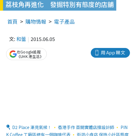
荔枝角再進化 發掘特別有態度的店舖
首頁
購物情報
電子產品
文:
和蕾
2015.06.05
在Google追蹤
用 App 睇文
《UHK 港生活》
D2 Place 漸見氣候！
香港手作 首開實體店撐設計師
PIN
K Coffee 工廠區總有一個咖啡代表
街坊小食店 保持小社區態度