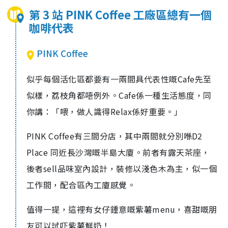
第 3 站 PINK Coffee 工廠區總有一個
咖啡代表
PINK Coffee
似乎每個活化區都要有一兩間具代表性嘅Cafe先至
似樣，荔枝角都唔例外。Cafe係一種生活態度，同
你講：「喂，做人識得Relax係好重要。」
PINK Coffee有三間分店，其中兩間就分別喺D2
Place 同近長沙灣嘅半島大廈。前者有露天茶座，
後者sell品味室內設計，裝修以淺色木為主，似一個
工作間，配合區內工廈感覺。
值得一提，這裡有女仔鍾意嘅紫薯menu，喜甜嘅朋
友可以試吓紫薯鮮奶！