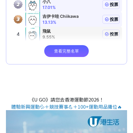
《U GO》請您去香港運動節2026！
體驗新興運動💦＋競技賽事💪＋100+運動用品攤位🔥