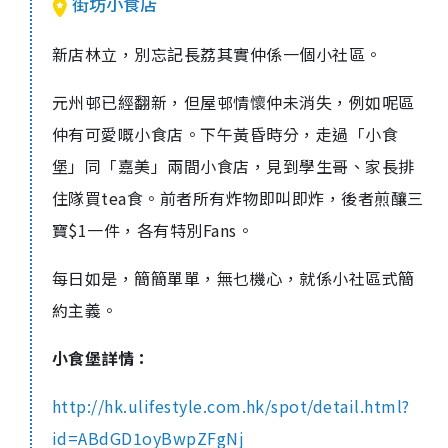
街坊小食店
新店林立，別忘記長荔其實仲係一個小社區。
元州邨已經翻新，但屋邨情懷仲未消失，例如呢區
仲有可愛嘅小食店。下午黃昏時分，走過「小食
堡」同「嘉美」兩間小食店，見到學生哥、家長排
住隊買tea食。前者所有炸物即叫即炸，後者煎釀三
寶$1一件，各有特別Fans。
每日如是，簡簡單單，無乜機心，就係小社區式簡
約主義。
小食堡詳情：
http://hk.ulifestyle.com.hk/spot/detail.html?
id=ABdGD1oyBwpZFgNj