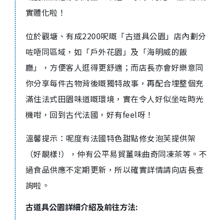
實體化啦！
位於觀塘、有成2200呎嘅
「古道具公園」
店內劃分
咗唔同區域，如「戶外花園」及「海明威的飯
廳」，方便客人逛得更舒適；而店長亦會好樂意同
你分享
每件古物背後嘅
獨特
故事，再
配合埋整個充
滿住法式田園味道嘅環境，實在令人好似坐咗時光
機咁，回到古代法國，好有feel呀！
溫馨提示：呢度有法國特色甜點修女泡芙提供架
（好靚樣!），仲有公平易貿薑味曲奇同凍茶等。不
過食品供應不定期更新，所以確實詳情請向店長查
詢啦。
古道具公園詳細介紹及前往方法: