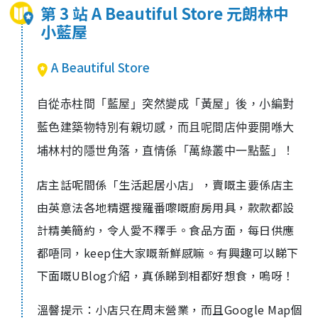
第 3 站 A Beautiful Store 元朗林中
小藍屋
A Beautiful Store
自從赤柱間「藍屋」突然變成「黃屋」後，小編對
藍色建築物特別有親切感，而且呢間店仲要開喺大
埔林村的隱世角落，直情係「萬綠叢中一點藍」！
店主話呢間係「生活起居小店」，賣嘅主要係店主
由英意法各地精選搜羅番嚟嘅廚房用具，款款都設
計精美簡約，令人愛不釋手。食品方面，每日供應
都唔同，keep住大家嘅新鮮感嘛。有興趣可以睇下
下面嘅UBlog介紹，真係睇到相都好想食，嗚呀！
溫韾提示：小店只在周末營業，而且Google Map個