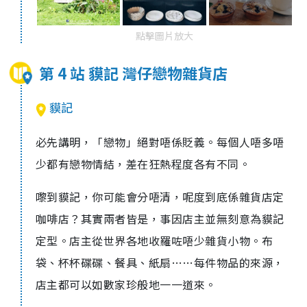
點擊圖片放大
第 4 站 貘記 灣仔戀物雜貨店
貘記
必先講明，「戀物」絕對唔係貶義。每個人唔多唔
少都有戀物情結，差在狂熱程度各有不同。
嚟到貘記，你可能會分唔清，呢度到底係雜貨店定
咖啡店？其實兩者皆是，事因店主並無刻意為貘記
定型。店主從世界各地收羅咗唔少雜貨小物。布
袋、杯杯碟碟、餐具、紙扇……每件物品的來源，
店主都可以如數家珍般地一一道來。