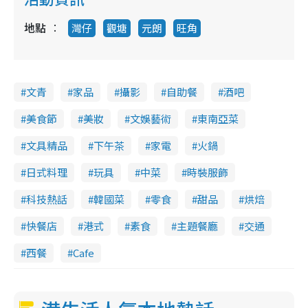
地點
灣仔
觀塘
元朗
旺角
文青
家品
攝影
自助餐
酒吧
美食節
美妝
文娛藝術
東南亞菜
文具精品
下午茶
家電
火鍋
日式料理
玩具
中菜
時裝服飾
科技熱話
韓國菜
零食
甜品
烘焙
快餐店
港式
素食
主題餐廳
交通
西餐
Cafe