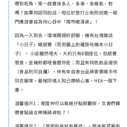
嚟到旺角，第一感覺係多人、多車、多廢氣，對
嗎？如果你認同的話，咁位於登打士街附近嘅一扇
門應該會成為你心目中「鬧市嘅清泉」！
因為一入到去，環境開揚好舒服，幾有台灣雜誌
「小日子」嘅感覺（而佢牆上的確掛咗幾本小日
子）。 小店雖然唔大，大約只有8個座位，但感覺
愜意，坐幾耐都唔會趕你走；而且有特色飲品提供
（食品則可自攜），仲有來自港台品牌寄賣嘅手作
同衣服等，最啱同情人知己嚟傾心事，HEA一個下
晝。
溫馨提示1：呢度仲可以寫紙仔點歌聽架，文青們睇
嚟會點過女神陳綺貞啦？！
溫馨提示2：「早起的鳥兒有蟲吃」，想坐能望著街