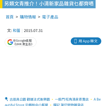
另類文青推介！小清新家品雜貨乜都齊哂
首頁
購物情報
電子產品
文:
和蕾
2015.07.31
在Google追蹤
用 App 睇文
《UHK 港生活》
古道具公園 觀塘法式後樂園
一扇門 旺角清泉寄賣店
A Be
autiful Store 元朗林中小藍屋
貘記 灣仔戀物雜貨店