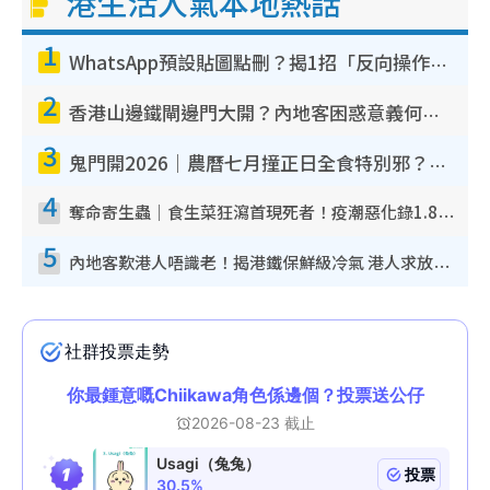
港生活人氣本地熱話
1
WhatsApp預設貼圖點刪？揭1招「反向操作」還原簡潔介面 附3步實測教學
2
香港山邊鐵閘邊門大開？內地客困惑意義何在！網民神回覆：呢種叫法理性防禦
3
鬼門開2026｜農曆七月撞正日全食特別邪？專家警告切忌做一事！揭4大禁忌+2招保平安
4
奪命寄生蟲｜食生菜狂瀉首現死者！疫潮惡化錄1.8萬宗病例 揭洗菜3大謬誤
5
內地客歎港人唔識老！揭港鐵保鮮級冷氣 港人求放過：咪投訴