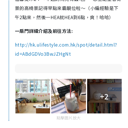
景的高椅景記得早點來霸靚位啦～（小編經驗是下
午2點來，然後一HEA就HEA到6點，爽！哈哈）
一扇門
詳細介紹及前往方法:
http://hk.ulifestyle.com.hk/spot/detail.html?
id=ABdGDVo3BwJZHgNt
+2
點擊圖片放大