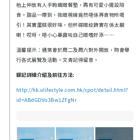
枱上仲放有人手鉤織嘅餐墊，再有可愛小擺設陪
食。甜品一嚟到，我嘅視線竟然唔係畀食物所吸
引！其實蛋糕很好味，但杯碟嘅紋飾實在係太靚
喇！哎呀，唔小心暴露咗自己嘅嗜好添……
溫馨提示：通常會於周二及周六對外開放，時會舉
行各式展覽及活動。文青記得留意。
貘記
詳細介紹及前往方法:
http://hk.ulifestyle.com.hk/spot/detail.html?
id=ABdGDVo3Bw1ZFgNr