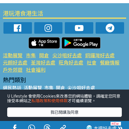
港玩港食港生活
活動展覽
市集
開倉
尖沙咀好去處
銅鑼灣好去處
元朗好去處
荃灣好去處
旺角好去處
社會
餐廳情報
戶外郊遊
社會福利
熱門類別
網民熱話
活動展覽
市集
開倉
尖沙咀好去處
銅鑼灣好去處
元朗好去處
荃灣好去處
旺角好去處
社會
U Lifestyle 會使用Cookies來改善您的網站體驗，請確定您同意
接受本網站之
私隱政策和使用條款
才可繼續瀏覽。
餐廳情報
戶外郊遊
熱門標籤
我已閱讀及同意
#UGO搵好去處
#人氣活動推介
#美食社群熱話
#親子玩樂好去處
#ULifestyle應用程式
#限時搶
本週好去處