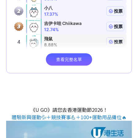
《U GO》請您去香港運動節2026！
體驗新興運動💦＋競技賽事💪＋100+運動用品攤位🔥