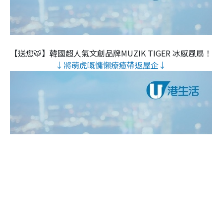
【送您🐯】韓國超人氣文創品牌MUZIK TIGER 冰感風扇！
↓將萌虎嘅慵懶療癒帶返屋企↓