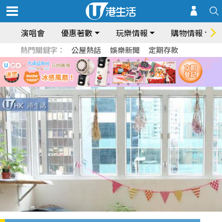
演唱會
優惠著數
玩樂情報
購物情報
熱門關鍵字：
公屋熱話
娛樂新聞
定期存款