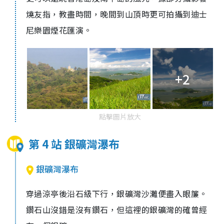
燒友指，教盡時間，晚間到山頂時更可拍攝到迪士
尼樂園煙花匯演。
+2
點擊圖片放大
第 4 站 銀礦灣瀑布
銀礦灣瀑布
穿過涼亭後沿石級下行，銀礦灣沙灘便盡入眼簾。
鑽石山沒錯是沒有鑽石，但這裡的銀礦灣的確曾經