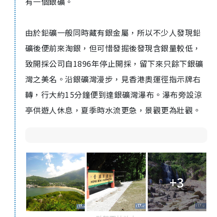
有一個銀礦。
由於鉛礦一般同時藏有銀金屬，所以不少人發現鉛
礦後便前來淘銀，但可惜發掘後發現含銀量較低，
致開採公司自1896年停止開採，留下來只餘下銀礦
灣之美名。沿銀礦灣漫步，見香港奧運徑指示牌右
轉，行大約15分鐘便到達銀礦灣瀑布。瀑布旁設涼
亭供遊人休息，夏季時水流更急，景觀更為壯觀。
+3