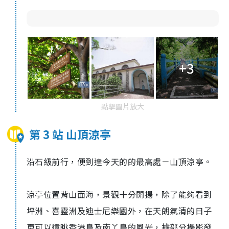
+3
點擊圖片放大
第 3 站 山頂涼亭
沿石級前行，便到達今天的的最高處－山頂涼亭。
涼亭位置背山面海，景觀十分開揚，除了能夠看到
坪洲、喜靈洲及迪士尼樂園外，在天朗氣清的日子
更可以遠眺香港島及南丫島的風光，據部分攝影發