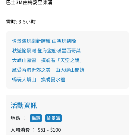
巴士3M由梅窩至東涌
需時: 3.5小時
愉景灣玩樂新體驗 由朝玩到晚
秋遊愉景灣 登海盜船嘆墨西哥菜
大嶼山露營 摸蜆看「天空之鏡」
感受香港近郊之美 由大嶼山開始
暢玩大嶼山 摸蜆夏水禮
活動資訊
地點
梅窩
愉景灣
人均消費
$51 - $100