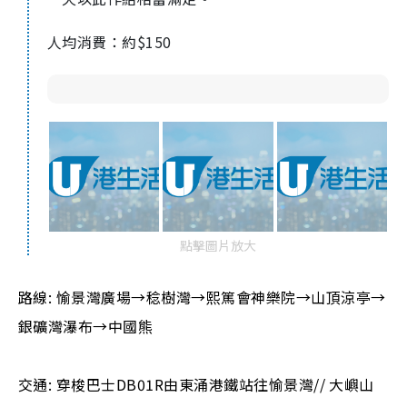
人均消費：約$150
點擊圖片放大
路線: 愉景灣廣場→稔樹灣→熙篤會神樂院→山頂涼亭→
銀礦灣瀑布→中國熊
交通: 穿梭巴士DB01R由東涌港鐵站往愉景灣// 大嶼山