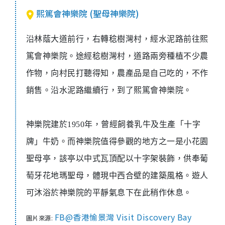
熙篤會神樂院 (聖母神樂院)
沿林蔭大道前行，右轉稔樹灣村，經水泥路前往熙
篤會神樂院。途經稔樹灣村，道路兩旁種植不少農
作物，向村民打聽得知，農產品是自己吃的，不作
銷售。沿水泥路繼續行，到了熙篤會神樂院。
神樂院建於1950年，曾經飼養乳牛及生產「十字
牌」牛奶。而神樂院值得參觀的地方之一是小花園
聖母亭，該亭以中式瓦頂配以十字架裝飾，供奉葡
萄牙花地瑪聖母，體現中西合壁的建築風格。遊人
可沐浴於神樂院的平靜氣息下在此稍作休息。
FB@香港愉景灣 Visit Discovery Bay
圖片來源: