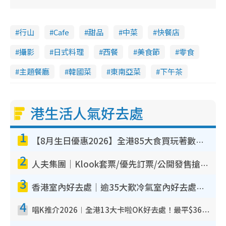
行山
Cafe
甜品
中菜
快餐店
攝影
日式料理
西餐
美食節
零食
主題餐廳
韓國菜
東南亞菜
下午茶
港生活人氣好去處
1
【8月生日優惠2026】全港85大食買玩著數攻略 自助餐/火鍋放題同行免費＋誠品/DONKI送現金券
2
人夫集團｜Klook套票/優先訂票/公開發售搶飛攻略！附票價.購票連結.場地座位表
3
香港室內好去處｜逾35大歎冷氣室內好去處推介 室內活動免費避雨無懼落雨
4
唱K推介2026︱全港13大卡啦OK好去處！最平$36起 日文K都有！(附地址+收費詳情)