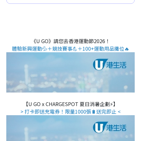
《U GO》請您去香港運動節2026！
體驗新興運動💦＋競技賽事💪＋100+運動用品攤位🔥
【U GO x CHARGESPOT 夏日消暑企劃⚡】
> 打卡即送充電券！限量1000張🔋送完即止 <