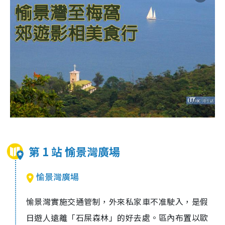
第 1 站 愉景灣廣場
愉景灣廣場
愉景灣實施交通管制，外來私家車不准駛入，是假
日遊人遠離「石屎森林」的好去處。區內布置以歐