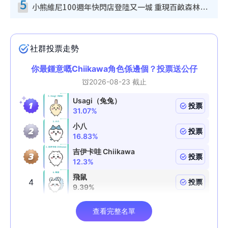
5
小熊維尼100週年快閃店登陸又一城 重現百畝森林經典場景／獨家限定盲盒登場／專屬DIY香水