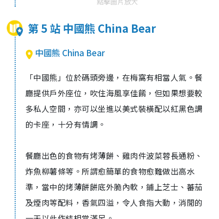
點擊圖片放大
第 5 站 中國熊 China Bear
中國熊 China Bear
「中國熊」位於碼頭旁邊，在梅窩有相當人氣。餐
廳提供戶外座位，吹住海風享佳餚，但如果想要較
多私人空間，亦可以坐進以美式裝橫配以紅黑色調
的卡座，十分有情調。
餐廳出色的食物有烤薄餅、雞肉件波菜蓉長通粉、
炸魚柳薯條等。所謂愈簡單的食物愈難做出高水
準，當中的烤薄餅餅底外脆內軟，鋪上芝士、蕃茄
及煙肉等配料，香氣四溢，令人食指大動，消閒的
一天以此作結相當滿足。