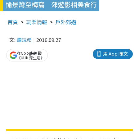
愉景灣至梅窩 郊遊影相美食行
首頁
玩樂情報
戶外郊遊
文:
爛玩精
2016.09.27
在Google追蹤
用 App 睇文
《UHK 港生活》