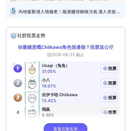
5
內地客歎港人唔識老！揭港鐵保鮮級冷氣 港人求放過：咪投訴