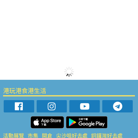
港玩港食港生活
活動展覽
市集
開倉
尖沙咀好去處
銅鑼灣好去處