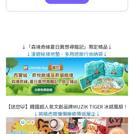
↓「森境奇緣夏日異想尋龍記」限定精品↓
↓漫遊秘境地墊、多用途旅行收納袋↓
【送您🐯】韓國超人氣文創品牌MUZIK TIGER 冰感風扇！
↓將萌虎嘅慵懶療癒帶返屋企↓