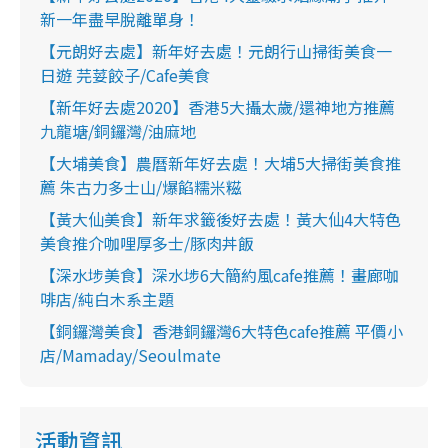
新一年盡早脫離單身！
【元朗好去處】新年好去處！元朗行山掃街美食一
日遊 芫荽餃子/Cafe美食
【新年好去處2020】香港5大攝太歲/還神地方推薦
九龍塘/銅鑼灣/油麻地
【大埔美食】農曆新年好去處！大埔5大掃街美食推
薦 朱古力多士山/爆餡糯米糍
【黃大仙美食】新年求籤後好去處！黃大仙4大特色
美食推介咖哩厚多士/豚肉丼飯
【深水埗美食】深水埗6大簡約風cafe推薦！畫廊咖
啡店/純白木系主題
【銅鑼灣美食】香港銅鑼灣6大特色cafe推薦 平價小
店/Mamaday/Seoulmate
活動資訊