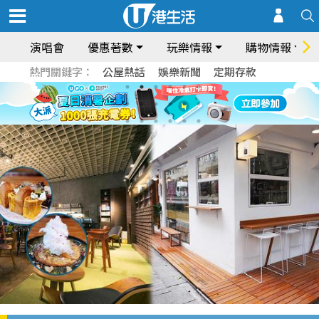
演唱會
優惠著數
玩樂情報
購物情報
熱門關鍵字：
公屋熱話
娛樂新聞
定期存款