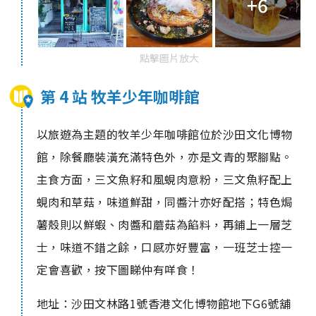
+6
點擊圖片放大
第 4 站 牧羊少年咖啡館
以旅遊為主題的牧羊少年咖啡館位於沙田文化博物
館，除餐廳裝潢充滿特色外，亦是文青的聚腳點。
主食方面，三文魚籽和風蜆肉意粉，三文魚籽配上
蜆肉和草菇，味道鮮甜，同醬汁亦好配搭；特色焗
薯殼則以鮮蝦、肉醬和蘑菇為餡料，再鋪上一層芝
士，味道不錯之餘，口感亦好豐富，一班芝士控一
定會喜歡，按下圖睇仲有咩食！
地址：沙田文林路1號香港文化博物館地下G6號舖