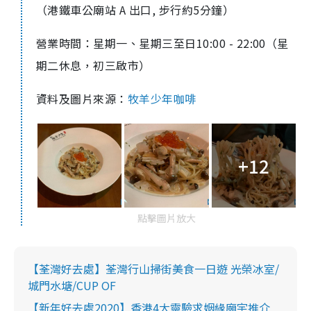
（港鐵車公廟站 A 出口, 步行約5分鐘）
營業時間：星期一、星期三至日
10:00 - 22:00（星
期二休息，
初三啟市
）
資料及圖片來源：
牧羊少年咖啡
+12
點擊圖片放大
【荃灣好去處】荃灣行山掃街美食一日遊 光榮冰室/
城門水塘/CUP OF
【新年好去處2020】香港4大靈驗求姻緣廟宇推介