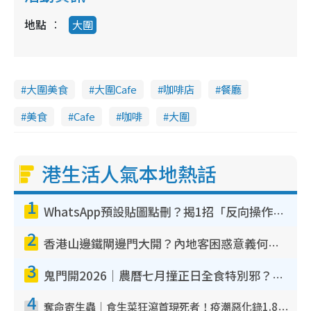
地點
大圍
大圍美食
大圍Cafe
咖啡店
餐廳
美食
Cafe
咖啡
大圍
港生活人氣本地熱話
1
WhatsApp預設貼圖點刪？揭1招「反向操作」還原簡潔介面 附3步實測教學
2
香港山邊鐵閘邊門大開？內地客困惑意義何在！網民神回覆：呢種叫法理性防禦
3
鬼門開2026｜農曆七月撞正日全食特別邪？專家警告切忌做一事！揭4大禁忌+2招保平安
4
奪命寄生蟲｜食生菜狂瀉首現死者！疫潮惡化錄1.8萬宗病例 揭洗菜3大謬誤