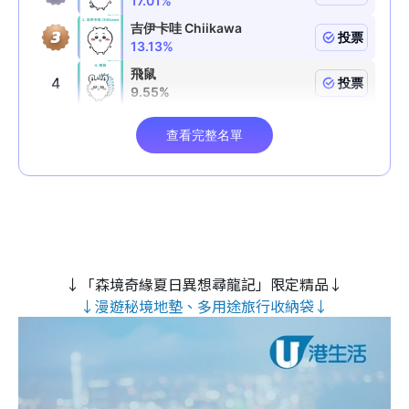
↓「森境奇緣夏日異想尋龍記」限定精品↓
↓漫遊秘境地墊、多用途旅行收納袋↓