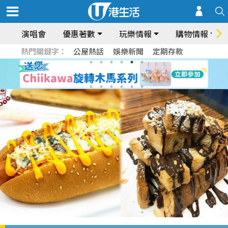
演唱會
優惠著數
玩樂情報
購物情報
熱門關鍵字：
公屋熱話
娛樂新聞
定期存款