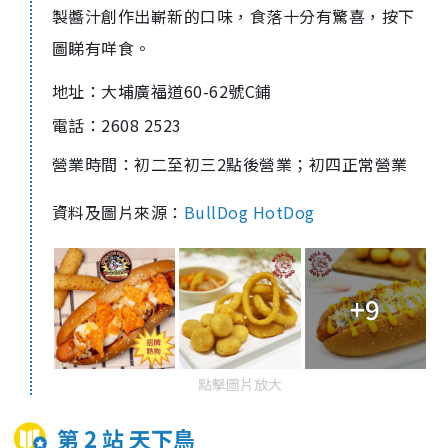
製醬汁創作出嶄新的口味，食落十分有驚喜，按下
圖睇有咩食。
地址：
大埔廣福道60-62號C鋪
電話：
2608 2523
營業時間：初二至初三2點後營業；初四正常營業
資料及圖片來源：
BullDog HotDog
+9
點擊圖片放大
第 2 站 天下鳥