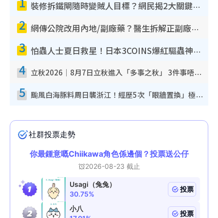
1
裝修拆鐵閘隨時變賊人目標？網民揭2大關鍵用途：裝新式等於白裝？附新舊鐵閘分別
2
網傳公院改用內地/副廠藥？醫生拆解正副廠分別 揭4類人換藥隨時出事
3
怕蟲人士夏日救星！日本3COINS爆紅驅蟲神器$45起 1招「全程免觸碰」輕鬆搞定小強
4
立秋2026｜8月7日立秋進入「多事之秋」 3件事唔做得！專家教6招開運 清枱頭／銀包納氣接好運
5
颱風白海豚料周日襲浙江！經歷5次「眼牆置換」極罕見 成登陸內地最長途颱風