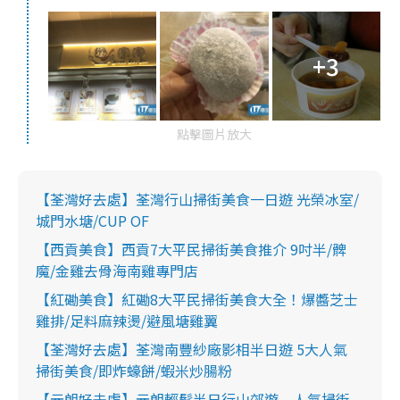
+3
點擊圖片放大
【荃灣好去處】荃灣行山掃街美食一日遊 光榮冰室/
城門水塘/CUP OF
【西貢美食】西貢7大平民掃街美食推介 9吋半/髀
魔/金雞去骨海南雞專門店
【紅磡美食】紅磡8大平民掃街美食大全！爆醬芝士
雞排/足料麻辣燙/避風塘雞翼
【荃灣好去處】荃灣南豐紗廠影相半日遊 5大人氣
掃街美食/即炸蠔餅/蝦米炒腸粉
【元朗好去處】元朗輕鬆半日行山郊遊 人氣掃街