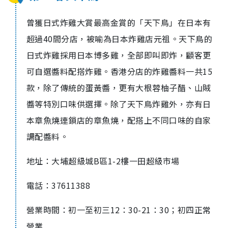
曾
獲日式炸雞大賞最高金賞的「天下鳥」在日本有
超過40間分店，被喻為日本炸雞店元祖。
天下鳥的
日式炸雞採用日本博多雞，全部即叫即炸，顧客更
可自選醬料配搭炸雞。香港分店的炸雞醬料一共15
款，除了傳統的蛋黃醬，更有大根蓉柚子醋、山賊
醬等特別口味供選擇。
除了天下鳥炸雞外，亦有日
本章魚燒連鎖店的章魚燒，配搭上不同口味的自家
調配醬料。
地址：大埔超級城B區1-2樓一田超級市場
電話：37611388
營業時間：初一至初三12：30-21：30；初四正常
營業