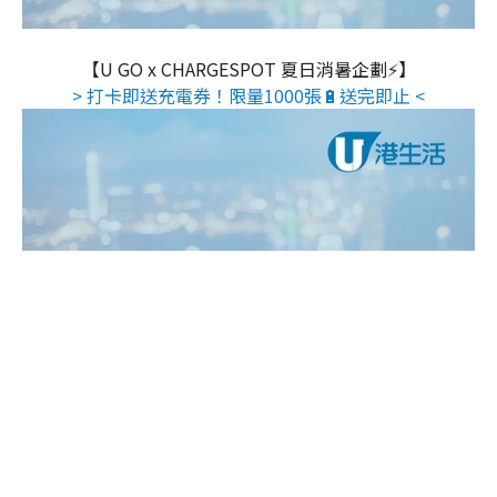
【U GO x CHARGESPOT 夏日消暑企劃⚡】
> 打卡即送充電券！限量1000張🔋送完即止 <