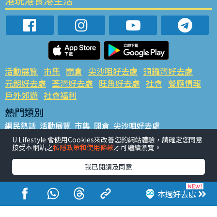
港玩港食港生活
活動展覽
市集
開倉
尖沙咀好去處
銅鑼灣好去處
元朗好去處
荃灣好去處
旺角好去處
社會
餐廳情報
戶外郊遊
社會福利
熱門類別
網民熱話
活動展覽
市集
開倉
尖沙咀好去處
銅鑼灣好去處
元朗好去處
荃灣好去處
旺角好去處
社會
U Lifestyle 會使用Cookies來改善您的網站體驗，請確定您同意
接受本網站之
私隱政策和使用條款
才可繼續瀏覽。
餐廳情報
戶外郊遊
熱門標籤
我已閱讀及同意
#UGO搵好去處
#人氣活動推介
#美食社群熱話
#親子玩樂好去處
#ULifestyle應用程式
#限時搶
本週好去處
#UJetso禮物放送
#ULifestyle商戶中心
#著數
#網絡熱話