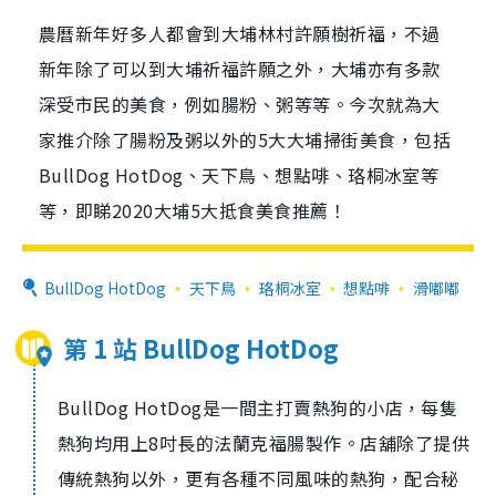
農曆新年好多人都會到大埔林村許願樹祈福，不過
新年除了可以到大埔祈福許願之外，大埔亦有多款
深受市民的美食，例如腸粉、粥等等。今次就為大
家推介除了腸粉及粥以外的5大大埔掃街美食，包括
BullDog HotDog、天下鳥、想點啡、珞桐冰室等
等，即睇2020大埔5大抵食美食推薦！
BullDog HotDog
天下鳥
珞桐冰室
想點啡
滑嘟嘟
第 1 站 BullDog HotDog
BullDog HotDog是一間主打賣熱狗的小店，每隻
熱狗均用上8吋長的法蘭克福腸製作。店舖除了提供
傳統熱狗以外，更有各種不同風味的熱狗，配合秘