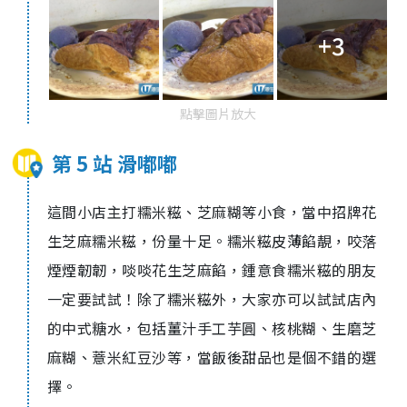
+3
點擊圖片放大
第 5 站 滑嘟嘟
這間小店主打糯米糍、芝麻糊等小食，當中招牌花
生芝麻糯米糍，份量十足。
糯米糍
皮薄餡靚，咬落
煙煙韌韌，啖啖花生芝麻餡，鍾意食糯米糍的朋友
一定要試試！
除了
糯米糍外，大家亦可以試試店內
的中式糖水，包括
薑汁手工芋圓、核桃糊、生磨芝
麻糊、薏米紅豆沙等，當飯後甜品也是個不錯的選
擇。