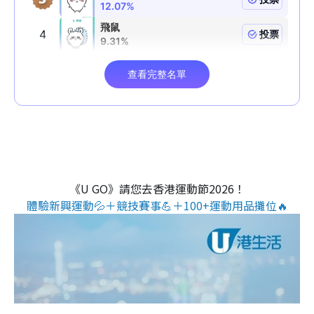
《U GO》請您去香港運動節2026！
體驗新興運動💦＋競技賽事💪＋100+運動用品攤位🔥