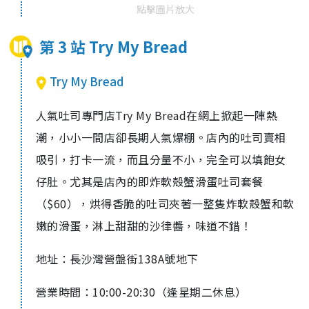
點擊圖片放大
第 3 站 Try My Bread
Try My Bread
人氣吐司專門店
Try My Bread
在網上掀起一陣熱
潮，小小一間店卻長期人氣爆棚。店內的吐司賣相
吸引，打卡一流，而且分量不小，完全可以填飽女
仔肚。尤其是店內的即炸軟殼蟹滑蛋吐司套餐
（
$60
），烘得香脆的吐司夾著一整隻炸軟殼蟹和軟
嫩的滑蛋，淋上甜甜的沙律醬，味道不錯！
地址：長沙灣營盤街
138A
號地下
營業時間：
10:00-20:30
（逢星期二休息）