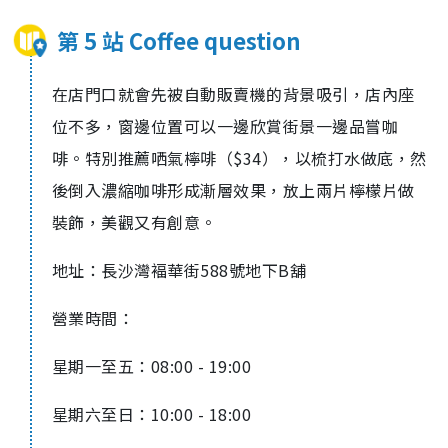
第 5 站 Coffee question
在店門口就會先被自動販賣機的背景吸引，店內座
位不多，窗邊位置可以一邊欣賞街景一邊品嘗咖
啡。特別推薦哂氣檸啡（
$34
），以梳打水做底，然
後倒入濃縮咖啡形成漸層效果，放上兩片檸檬片做
裝飾，美觀又有創意。
地址：長沙灣褔華街
588
號地下
B
舖
營業時間：
星期一至五：
08:00 - 19:00
星期六至日：
10:00 - 18:00