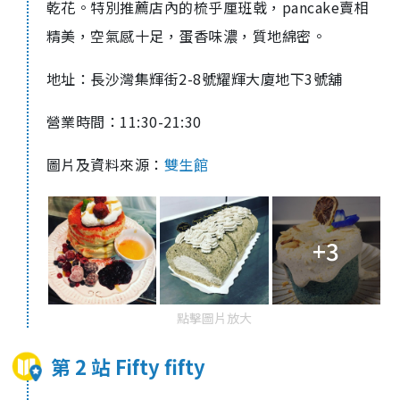
乾花。特別推薦店內的梳乎厘班戟，pancake賣相
精美，空氣感十足，蛋香味濃，質地綿密。
地址：長沙灣集輝街
2-8
號耀輝大廈地下
3
號舖
營業時間：
11:30-21:30
圖片及資料來源：
雙生館
+3
點擊圖片放大
第 2 站 Fifty fifty