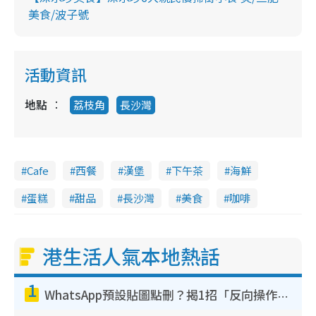
美食/波子號
活動資訊
地點
荔枝角
長沙灣
Cafe
西餐
漢堡
下午茶
海鮮
蛋糕
甜品
長沙灣
美食
咖啡
港生活人氣本地熱話
1
WhatsApp預設貼圖點刪？揭1招「反向操作」還原簡潔介面 附3步實測教學