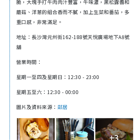
脆，大塊手打牛肉肉汁豐富，牛味濃，黑松露醬和
蘑菇、洋蔥的組合香而不膩，加上生菜和番茄，多
重口感，非常滿足。
地址：長沙灣元州街
162-188
號天悅廣場地下
A8
號
舖
營業時間：
星期一至四及星期日：
12:30 - 23:00
星期五至六：
12:30 - 00:00
圖片及資料來源：
鄰居
+3