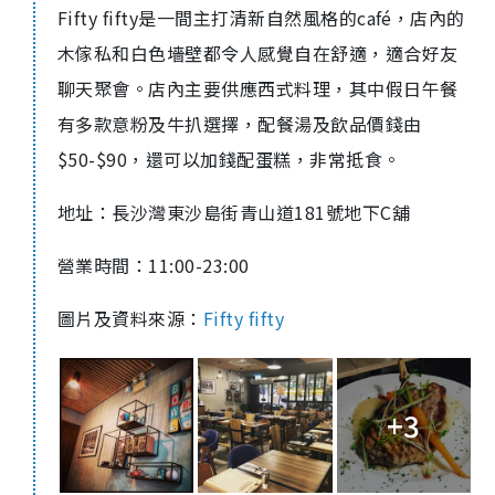
Fifty fifty
是一間主打清新自然風格的
café
，店內的
木傢私和白色墻壁都令人感覺自在舒適，適合好友
聊天聚會。店內主要供應西式料理，其中假日午餐
有多款意粉及牛扒選擇，配餐湯及飲品價錢由
$50-$90，還可以加錢配蛋糕，非常抵食。
地址：長沙灣東沙島街青山道
181
號地下
C
舖
營業時間：
11:00-23:00
圖片及資料來源：
Fifty fifty
+3