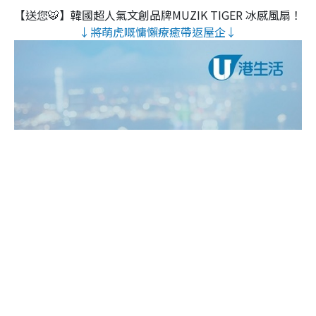
【送您🐯】韓國超人氣文創品牌MUZIK TIGER 冰感風扇！
↓將萌虎嘅慵懶療癒帶返屋企↓