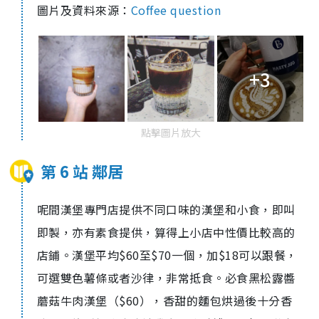
圖片及資料來源：
Coffee question
+3
點擊圖片放大
第 6 站 鄰居
呢間漢堡專門店提供不同口味的漢堡和小食，即叫
即製，亦有素食提供，算得上小店中性價比較高的
店鋪。漢堡平均
$60
至
$70
一個，加
$18
可以跟餐，
可選雙色薯條或者沙律，非常抵食。必食黑松露醬
蘑菇牛肉漢堡（
$60
），香甜的麵包烘過後十分香