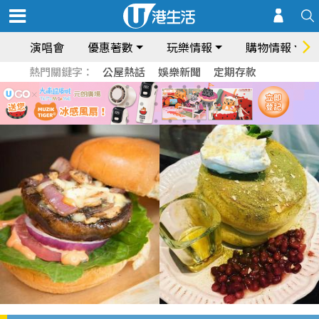
演唱會
優惠著數
玩樂情報
購物情報
熱門關鍵字：
公屋熱話
娛樂新聞
定期存款