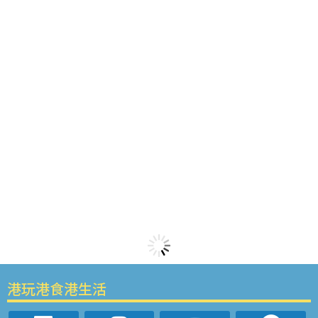
港玩港食港生活