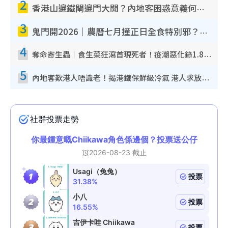
2
香港山邊鐵閘邊門大開？內地客困惑意義何在！網民神回覆：呢種叫法理性防禦
3
鬼門開2026｜農曆七月撞正日全食特別邪？專家警告切忌做一事！揭4大禁忌+2招保平安
4
奪命寄生蟲｜食生菜狂瀉首現死者！疫潮惡化錄1.8萬宗病例 揭洗菜3大謬誤
5
內地客歎港人唔識老！揭港鐵保鮮級冷氣 港人求放過：咪投訴