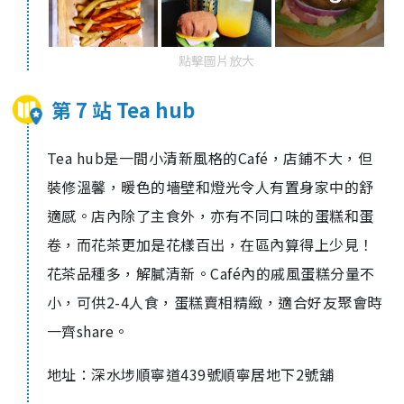
點擊圖片放大
第 7 站 Tea hub
Tea hub
是一間小清新風格的
Café
，店鋪不大，但
裝修溫馨，暖色的墻壁和燈光令人有置身家中的舒
適感。店內除了主食外，亦有不同口味的蛋糕和蛋
卷，而花茶更加是花樣百出，在區內算得上少見！
花茶品種多，解膩清新。
Café
內的戚風蛋糕分量不
小，可供
2-4
人食，蛋糕賣相精緻，適合好友聚會時
一齊
share
。
地址：深水埗順寧道
439
號順寧居地下
2
號舖