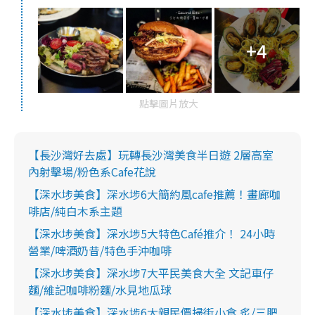
+4
點擊圖片放大
【長沙灣好去處】玩轉長沙灣美食半日遊 2層高室
內射擊場/粉色系Cafe花說
【深水埗美食】深水埗6大簡約風cafe推薦！畫廊咖
啡店/純白木系主題
【深水埗美食】深水埗5大特色Café推介！ 24小時
營業/啤酒奶昔/特色手沖咖啡
【深水埗美食】深水埗7大平民美食大全 文記車仔
麵/維記咖啡粉麵/水見地瓜球
【深水埗美食】深水埗6大親民價掃街小食 炙/三肥