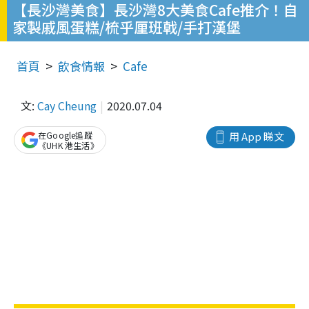
【長沙灣美食】長沙灣8大美食Cafe推介！自
家製戚風蛋糕/梳乎厘班戟/手打漢堡
首頁
飲食情報
Cafe
文:
Cay Cheung
2020.07.04
在Google追蹤
用 App 睇文
《UHK 港生活》