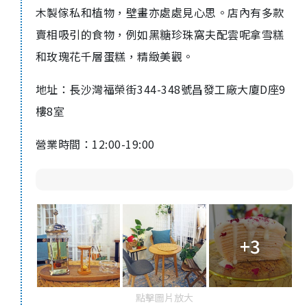
木製傢私和植物，壁畫亦處處見心思。店內有多款
賣相吸引的食物，例如黑糖珍珠窩夫配雲呢拿雪糕
和玫瑰花千層蛋糕，精緻美觀。
地址：長沙灣福榮街
344-348
號昌發工廠大廈
D
座
9
樓
8
室
營業時間：
12:00-19:00
+3
點擊圖片放大