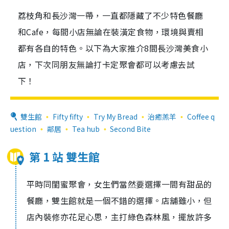
荔枝角和長沙灣一帶，一直都隱藏了不少特色餐廳
和Cafe，每間小店無論在裝潢定食物，環境與賣相
都有各自的特色。以下為大家推介8間長沙灣美食小
店，下次同朋友無論打卡定聚會都可以考慮去試
下！
雙生館
Fifty fifty
Try My Bread
治癒羔羊
Coffee q
uestion
鄰居
Tea hub
Second Bite
第 1 站 雙生館
平時同閨蜜聚會，女生們當然要選擇一間有甜品的
餐廳，雙生館就是一個不錯的選擇。店舖雖小，但
店內裝修亦花足心思，主打綠色森林風，擺放許多