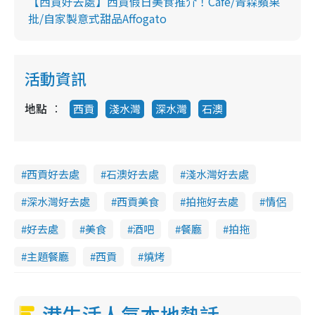
【西貢好去處】西貢假日美食推介！Cafe/青森蘋果
批/自家製意式甜品Affogato
活動資訊
地點
西貢
淺水灣
深水灣
石澳
西貢好去處
石澳好去處
淺水灣好去處
深水灣好去處
西貢美食
拍拖好去處
情侶
好去處
美食
酒吧
餐廳
拍拖
主題餐廳
西貢
燒烤
港生活人氣本地熱話