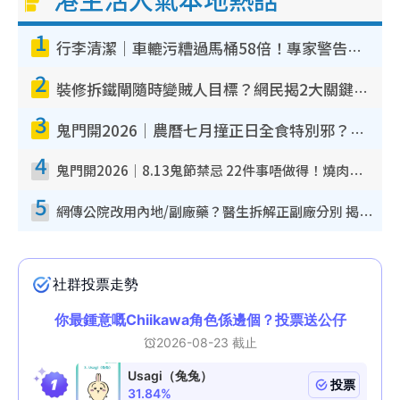
1
行李清潔｜車轆污糟過馬桶58倍！專家警告忌用酒精抹 教1招免污手除菌
2
裝修拆鐵閘隨時變賊人目標？網民揭2大關鍵用途：裝新式等於白裝？附新舊鐵閘分別
3
鬼門開2026｜農曆七月撞正日全食特別邪？專家警告切忌做一事！揭4大禁忌+2招保平安
4
鬼門開2026｜8.13鬼節禁忌 22件事唔做得！燒肉、刺身要少食？半夜勿吹口哨/打呢個電話
5
網傳公院改用內地/副廠藥？醫生拆解正副廠分別 揭4類人換藥隨時出事