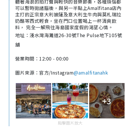
聽著海浪的拍打聲與輕快的音樂節奏，各種煩惱都
可以暫時拋諸腦後，與另一半點上Amalfitana店內
主打的
正宗意大利
披薩及
意大利生牛肉與莫札瑞拉
奶酪等
西式輕食，坐在門口位置喝上一杯清爽飲
料， 完全一解飛往海島國家度假的渴望心情。
地址：淺水灣海灘道26-30號The Pulse地下105號
舖
營業時間：12:00 - 00:00
圖片來源：官方/Instagram
@amalfitanahk
+3
點擊圖片放大