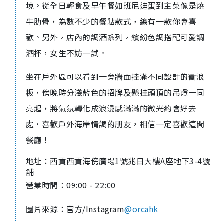
境。從全日輕食及早午餐如班尼迪蛋到主菜像是燒
牛肋骨，為數不少的餐點款式，總有一款你會喜
歡。另外，店內的調酒系列，繽紛色調搭配可愛調
酒杯，女生不妨一試。
坐在戶外區可以看到一旁牆面挂滿不同設計的衝浪
板，傍晚時分淺藍色的招牌及懸挂頭頂的吊燈一同
亮起，將氣氛轉化成浪漫感滿滿的微光約會好去
處，喜歡戶外海岸情調的朋友，相信一定喜歡這間
餐廳！
地址：
西貢西貢海傍廣場1號兆日大樓A座地下3-4號
舖
營業時間：09:00 - 22:00
圖片來源：官方/Instagram
@orcahk