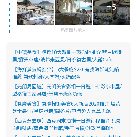
+5
點擊圖片放大
【中環美食】精選10大新開中環Cafe推介 藍白歐陸
風/露天茶座/波希米亞風/日系復古風/大館Cafe
【海鮮蒸氣鍋推介】5大餐廳$230有找海鮮蒸氣鍋
推薦 兼歎刺身/大閘蟹/火鍋配料
【元朗周圍遊】元朗美食影相一日遊！七彩小木屋/
型格復古家具店/新開墨綠色Cafe
【葵廣美食】葵廣掃街美食6大新店2020推介 爆漿
芝士薯仔/星球蛋糕/關冬煮/屯門超人氣章魚燒
【西貢好去處】西貢周末拍拖一日遊行程推介！純
白咖啡店/藍色海岸餐廳/手工雪糕/珍珠首飾DIY