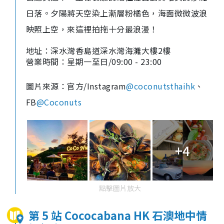
日落。夕陽將天空染上漸層粉橘色，海面微微波浪
映照上空，來這裡拍拖十分最浪漫！
地址：
深水灣香島道深水灣海灘大樓2樓
營業時間：星期一至日/
09:00 - 23:00
圖片來源：官方/Instagram
@coconutsthaihk
、
FB
@Coconuts
+4
點擊圖片放大
第 5 站 Cococabana HK 石澳地中情