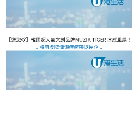
【送您🐯】韓國超人氣文創品牌MUZIK TIGER 冰感風扇！
↓將萌虎嘅慵懶療癒帶返屋企↓