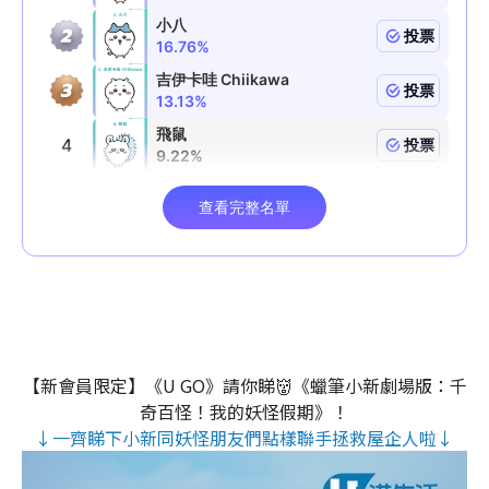
【新會員限定】《U GO》請你睇👹《蠟筆小新劇場版：千
奇百怪！我的妖怪假期》！
↓一齊睇下小新同妖怪朋友們點樣聯手拯救屋企人啦↓