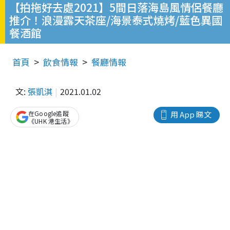
【拍拖好去處2021】5間日落海島風情侶餐廳
推介！浪漫露天茶座/海景泰式燒烤/藍色異國
餐酒館
首頁
飲食情報
餐廳情報
文:
張凱淇
2021.01.02
在Google追蹤
用 App 睇文
《UHK 港生活》