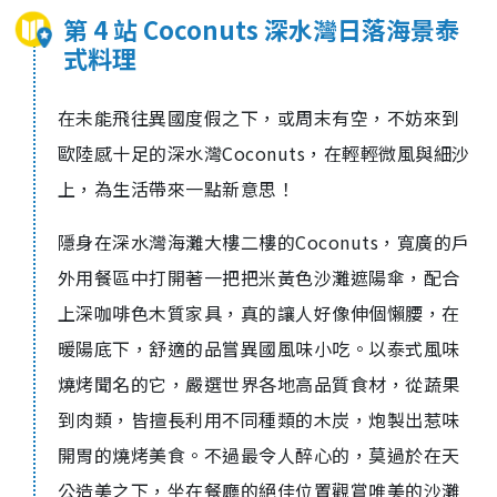
第 4 站 Coconuts 深水灣日落海景泰
式料理
在未能飛往異國度假之下，或周末有空，不妨來到
歐陸感十足的深水灣Coconuts，在輕輕微風與細沙
上，為生活帶來一點新意思！
隱身在深水灣海灘大樓二樓的Coconuts，寬廣的戶
外用餐區中打開著一把把米黃色沙灘遮陽傘，配合
上深咖啡色木質家具，真的讓人好像伸個懶腰，在
暖陽底下，舒適的品嘗異國風味小吃。以泰式風味
燒烤聞名的它，嚴選世界各地高品質食材，從蔬果
到肉類，皆擅長利用不同種類的木炭，炮製出惹味
開胃的燒烤美食。不過最令人醉心的，莫過於在天
公造美之下，坐在餐廳的絕佳位置觀賞唯美的沙灘