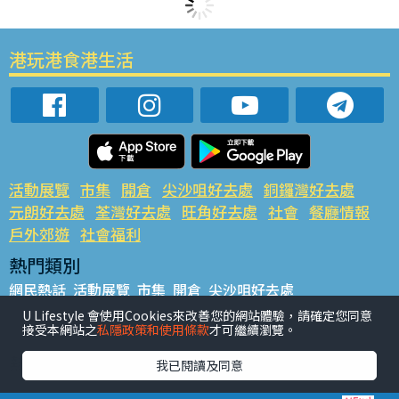
港玩港食港生活
活動展覽
市集
開倉
尖沙咀好去處
銅鑼灣好去處
元朗好去處
荃灣好去處
旺角好去處
社會
餐廳情報
戶外郊遊
社會福利
熱門類別
網民熱話
活動展覽
市集
開倉
尖沙咀好去處
銅鑼灣好去處
元朗好去處
荃灣好去處
旺角好去處
社會
U Lifestyle 會使用Cookies來改善您的網站體驗，請確定您同意
接受本網站之
私隱政策和使用條款
才可繼續瀏覽。
餐廳情報
戶外郊遊
熱門標籤
我已閱讀及同意
#UGO搵好去處
#人氣活動推介
#美食社群熱話