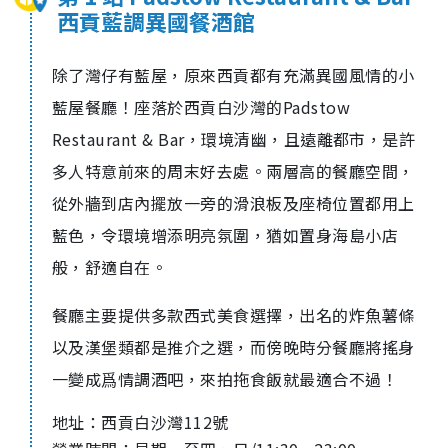
西貢藍調異國餐酒館
除了灣仔有藍屋，原來西貢都有充滿異國風情的小
藍屋餐廳！座落於西貢白沙灣的Padstow
Restaurant & Bar，環境清幽，且遠離都市，是許
多人特意前來的周末好去處。兩層高的餐廳空間，
從外牆到店內擺放一旁的滑浪板及座椅位置都用上
藍色，令環境增添明亮氛圍，猶如置身海島小店
般，舒適自在。
餐廳主要提供多款西式美食選擇，出名的炸魚薯條
以及漢堡類都是推介之選，而傍晚時分餐廳將搖身
一變成爲情調酒吧，來拍拖食飯就最適合不過！
地址：
西貢白沙灣112號