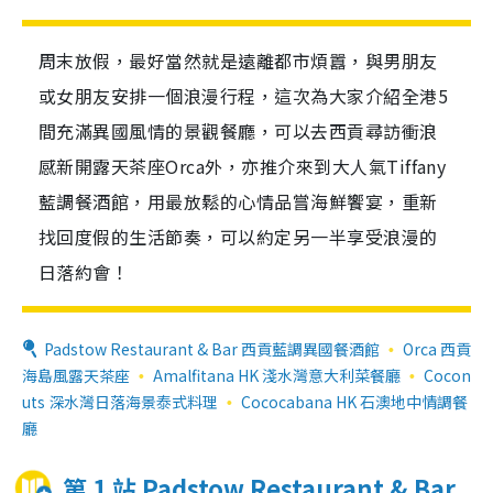
周末放假，最好當然就是遠離都市煩囂，與男朋友
或女朋友安排一個浪漫行程，這次為大家介紹全港5
間充滿異國風情的景觀餐廳，可以去西貢尋訪衝浪
感新開露天茶座Orca外，亦推介來到大人氣Tiffany
藍調餐酒館，用最放鬆的心情品嘗海鮮饗宴，重新
找回度假的生活節奏，可以約定另一半享受浪漫的
日落約會！
Padstow Restaurant & Bar 西貢藍調異國餐酒館
Orca 西貢
海島風露天茶座
Amalfitana HK 淺水灣意大利菜餐廳
Cocon
uts 深水灣日落海景泰式料理
Cococabana HK 石澳地中情調餐
廳
第 1 站 Padstow Restaurant & Bar