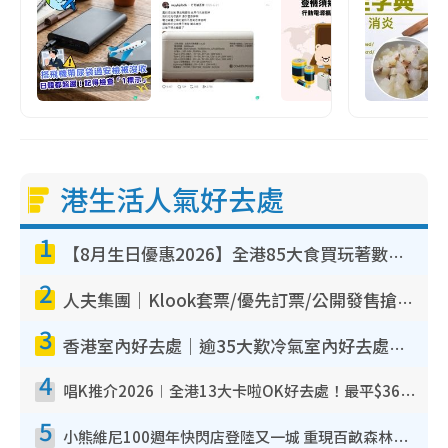
港生活人氣好去處
1
【8月生日優惠2026】全港85大食買玩著數攻略 自助餐/火鍋放題同行免費＋誠品/DONKI送現金券
2
人夫集團｜Klook套票/優先訂票/公開發售搶飛攻略！附票價.購票連結.場地座位表
3
香港室內好去處｜逾35大歎冷氣室內好去處推介 室內活動免費避雨無懼落雨
4
唱K推介2026︱全港13大卡啦OK好去處！最平$36起 日文K都有！(附地址+收費詳情)
5
小熊維尼100週年快閃店登陸又一城 重現百畝森林經典場景／獨家限定盲盒登場／專屬DIY香水