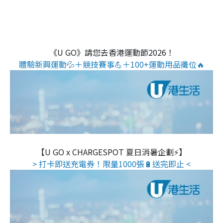
《U GO》請您去香港運動節2026！
體驗新興運動💦＋競技賽事💪＋100+運動用品攤位🔥
【U GO x CHARGESPOT 夏日消暑企劃⚡】
> 打卡即送充電券！限量1000張🔋送完即止 <