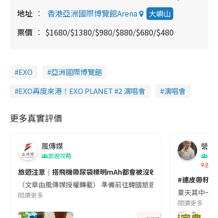
地址
香港亞洲國際博覽館Arena
大嶼山
票價
$1680/$1380/$980/$880/$680/$480
EXO
亞洲國際博覽館
EXO再度來港！EXO PLANET #2 演唱會
演唱會
更多真實評價
風傳媒
營養教
旅遊攻略
生
香港
旅遊注意｜搭飛機帶尿袋標明mAh都會被沒收😱出發前切記檢查「1
#連皮帶籽都
（文章由風傳媒授權轉載） 準備前往韓國旅遊的民眾，近期要特別留
夏天其中一種時
閱讀更多
閱讀更多