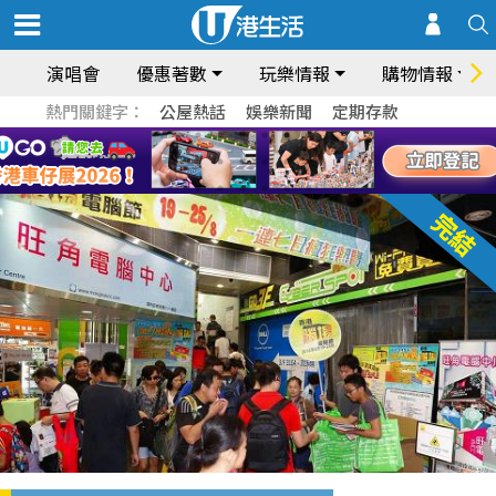
演唱會
優惠著數
玩樂情報
購物情報
熱門關鍵字：
公屋熱話
娛樂新聞
定期存款