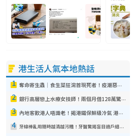
港生活人氣本地熱話
1
奪命寄生蟲｜食生菜狂瀉首現死者！疫潮惡化錄1.8萬宗病例 揭洗菜3大謬誤
2
銀行高層戀上水療女技師！兩個月借128萬驚覺「沉船」沉落火海 揭背後疑似邪教操控賣淫
3
內地客歎港人唔識老！揭港鐵保鮮級冷氣 港人求放過：咪投訴
4
牙線棒亂用隨時越清越污糟！牙醫驚揭盲目過戶細菌恐致蛀牙：呢種先係日常真保養