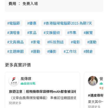
費用
免費入場
電腦節
優惠
香港腦場電腦節2015 為期7天
演唱會
家品
文娛藝術
市集
展覽
文具精品
家電
科技熱話
電影
運動
主題樂園
運動
攝影
工作坊
開倉
更多真實評價
風傳媒
營養教
旅遊攻略
生
香港
旅遊注意｜搭飛機帶尿袋標明mAh都會被沒收😱出發前切記檢查「1
#連皮帶籽都
（文章由風傳媒授權轉載） 準備前往韓國旅遊的民眾，近期要特別留
夏天其中一種時
閱讀更多
閱讀更多