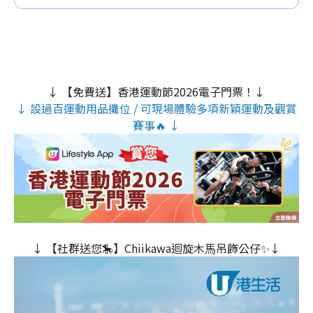
↓ 【免費送】香港運動節2026電子門票！↓
↓ 設過百運動用品攤位 / 可現場體驗多項新穎運動及觀賞
賽事🔥 ↓
↓ 【社群送您🎠】Chiikawa迴旋木⾺吊飾公仔✨↓