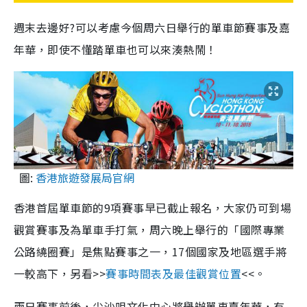
週末去邊好?可以考慮今個周六日舉行的單車節賽事及嘉
年華，即使不懂踏單車也可以來湊熱鬧！
圖:
香港旅遊發展局官網
香港首屆單車節的9項賽事早已截止報名，大家仍可到場
觀賞賽事及為單車手打氣，周六晚上舉行的「國際專業
公路繞圈賽」是焦點賽事之一，17個國家及地區選手將
一較高下，另看>>
賽事時間表及最佳觀賞位置
<<。
兩日賽事前後，尖沙咀文化中心將舉辦單車嘉年華，有