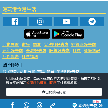
港玩港食港生活
活動展覽
市集
開倉
尖沙咀好去處
銅鑼灣好去處
元朗好去處
荃灣好去處
旺角好去處
社會
餐廳情報
戶外郊遊
社會福利
熱門類別
網民熱話
活動展覽
市集
開倉
尖沙咀好去處
銅鑼灣好去處
元朗好去處
荃灣好去處
旺角好去處
社會
U Lifestyle 會使用Cookies來改善您的網站體驗，請確定您同意
接受本網站之
私隱政策和使用條款
才可繼續瀏覽。
餐廳情報
戶外郊遊
熱門標籤
我已閱讀及同意
#UGO搵好去處
#人氣活動推介
#美食社群熱話
#親子玩樂好去處
#ULifestyle應用程式
#限時搶
本週好去處