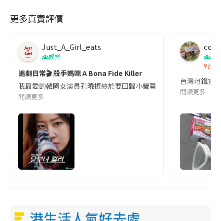
更多真實評價
Just_A_Girl_eats
co c
娛樂
吹
台灣
追劇日常🎬 殺手媽咪 A Bona Fide Killer
台灣地鐵宣
我最愛的韓國女演員孔曉振終於要回歸小螢幕啦!這次的劇本改編自同名
閱讀更多
閱讀更多
港生活人氣好去處