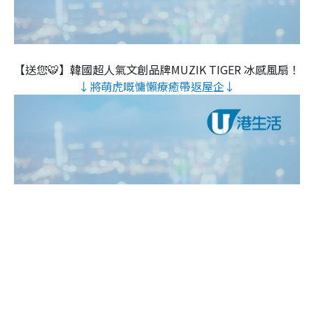
【送您🐯】韓國超人氣文創品牌MUZIK TIGER 冰感風扇！
↓將萌虎嘅慵懶療癒帶返屋企↓