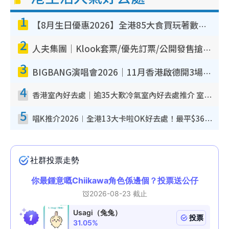
1
【8月生日優惠2026】全港85大食買玩著數攻略 自助餐/火鍋放題同行免費＋誠品/DONKI送現金券
2
人夫集團｜Klook套票/優先訂票/公開發售搶飛攻略！附票價.購票連結.場地座位表
3
BIGBANG演唱會2026｜11月香港啟德開3場！實名制VIP申請、優先購票攻略
4
香港室內好去處｜逾35大歎冷氣室內好去處推介 室內活動免費避雨無懼落雨
5
唱K推介2026︱全港13大卡啦OK好去處！最平$36起 日文K都有！(附地址+收費詳情)