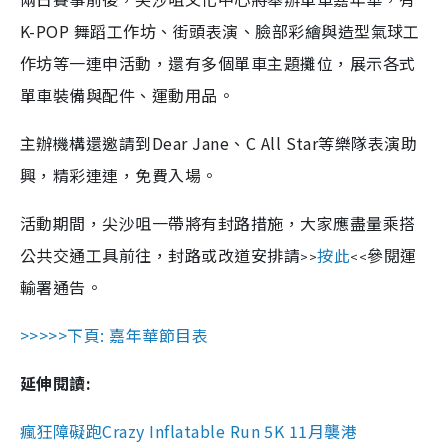
K-POP 舞蹈工作坊、街頭表演、臉部彩繪與造型氣球工
作坊等一連申活動，還有多個單車主題攤位，展示各式
單車裝備與配件、運動用品。
主辦機構還邀請到Dear Jane、C All Star等樂隊表演助
興，精彩連連，免費入場。
活動期間，尖沙咀一帶將有封路措施，大家應盡量乘搭
公共交通工具前往，封路或改道安排請
按此
參閱運
>>
<<
輸署通告。
>>>>>下頁: 嘉年華節目表
延伸閱讀:
瘋狂障礙跑Crazy Inflatable Run 5K 11月襲港