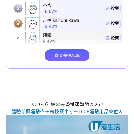
《U GO》請您去香港運動節2026！
體驗新興運動💦＋競技賽事💪＋100+運動用品攤位🔥