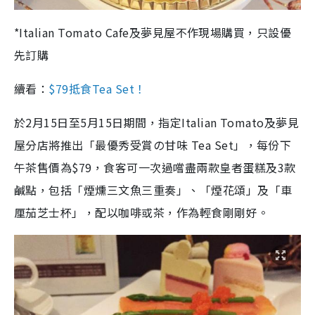
*Italian Tomato Cafe及夢見屋不作現場購買，只設優
先訂購
續看：
$79抵食Tea Set！
於2月15日至5月15日期間，指定Italian Tomato及夢見
屋分店將推出「最優秀受賞の甘味 Tea Set」，每份下
午茶售價為$79，食客可一次過嚐盡兩款皇者蛋糕及3款
鹹點，包括「煙燻三文魚三重奏」、「煙花頌」及「車
厘茄芝士杯」，配以咖啡或茶，作為輕食剛剛好。