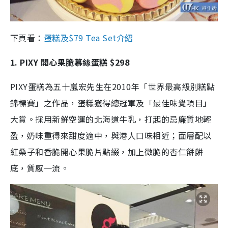
下頁看：
蛋糕及$79 Tea Set介紹
1. PIXY 開心果脆慕絲蛋糕 $298
PIXY蛋糕為五十嵐宏先生在2010年「世界最高級別糕點
錦標賽」之作品，蛋糕獲得總冠軍及「最佳味覺項目」
大賞。採用新鮮空運的北海道牛乳，打起的忌廉質地輕
盈，奶味重得來甜度適中，與港人口味相近；面層配以
紅桑子和香脆開心果脆片點綴，加上微脆的杏仁餅餅
底，質感一流。