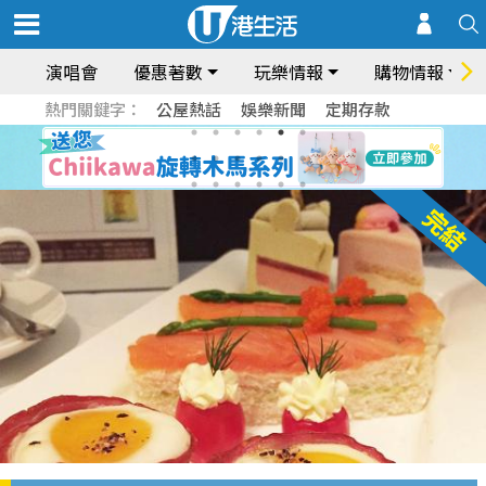
演唱會
優惠著數
玩樂情報
購物情報
熱門關鍵字：
公屋熱話
娛樂新聞
定期存款