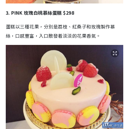
3. PINK 玫瑰白桃慕絲蛋糕 $298
蛋糕以三種花果，分別是荔枝、紅桑子和玫瑰製作慕
絲，口感豐富，入口散發着淡淡的花果香氣。