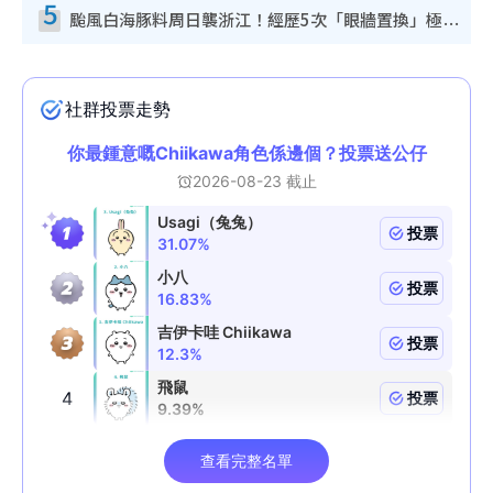
5
颱風白海豚料周日襲浙江！經歷5次「眼牆置換」極罕見 成登陸內地最長途颱風