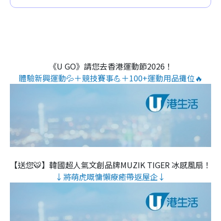
《U GO》請您去香港運動節2026！
體驗新興運動💦＋競技賽事💪＋100+運動用品攤位🔥
【送您🐯】韓國超人氣文創品牌MUZIK TIGER 冰感風扇！
↓將萌虎嘅慵懶療癒帶返屋企↓