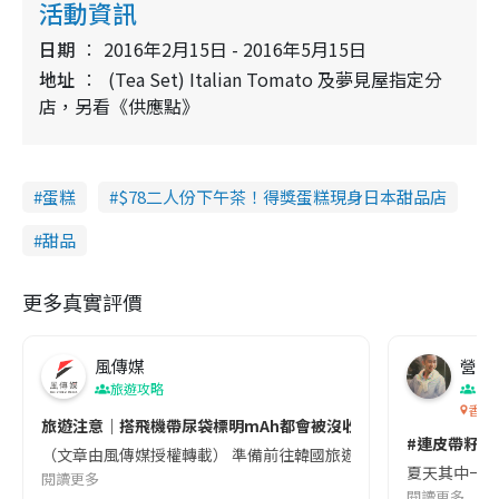
活動資訊
日期
2016年2月15日 - 2016年5月15日
地址
(Tea Set) Italian Tomato 及夢見屋指定分
店，另看《供應點》
蛋糕
$78二人份下午茶！得獎蛋糕現身日本甜品店
甜品
更多真實評價
風傳媒
營養教
旅遊攻略
生
香港
旅遊注意｜搭飛機帶尿袋標明mAh都會被沒收😱出發前切記檢查「1
#連皮帶籽都
（文章由風傳媒授權轉載） 準備前往韓國旅遊的民眾，近期要特別留
夏天其中一種時
閱讀更多
閱讀更多