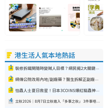
港生活人氣本地熱話
1
裝修拆鐵閘隨時變賊人目標？網民揭2大關鍵用途：裝新式等於白裝？附新舊鐵閘分別
2
網傳公院改用內地/副廠藥？醫生拆解正副廠分別 揭4類人換藥隨時出事
3
怕蟲人士夏日救星！日本3COINS爆紅驅蟲神器$45起 1招「全程免觸碰」輕鬆搞定小強
4
立秋2026｜8月7日立秋進入「多事之秋」 3件事唔做得！專家教6招開運 清枱頭／銀包納氣接好運