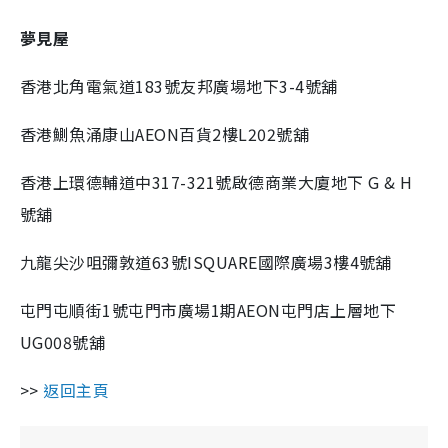
夢見屋
香港北角電氣道183號友邦廣場地下3-4號舖
香港鰂魚涌康山AEON百貨2樓L202號舖
香港上環德輔道中317-321號啟德商業大廈地下 G & H
號舖
九龍尖沙咀彌敦道63號ISQUARE國際廣場3樓4號舖
屯門屯順街1號屯門市廣場1期AEON屯門店上層地下
UG008號舖
>>
返回主頁