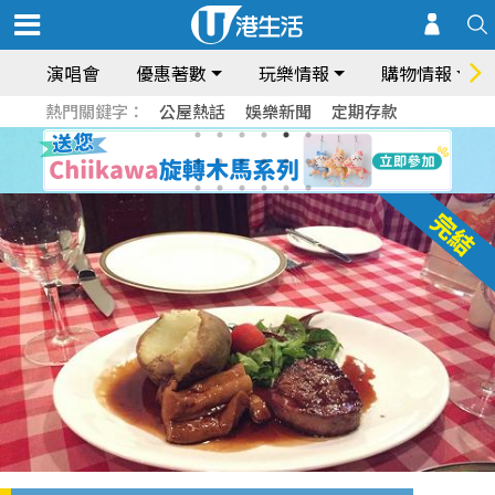
演唱會
優惠著數
玩樂情報
購物情報
熱門關鍵字：
公屋熱話
娛樂新聞
定期存款