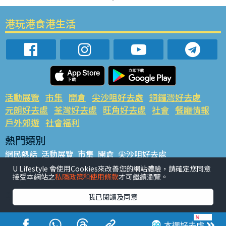
港玩港食港生活
活動展覽
市集
開倉
尖沙咀好去處
銅鑼灣好去處
元朗好去處
荃灣好去處
旺角好去處
社會
餐廳情報
戶外郊遊
社會福利
熱門類別
網民熱話
活動展覽
市集
開倉
尖沙咀好去處
銅鑼灣好去處
元朗好去處
荃灣好去處
旺角好去處
社會
U Lifestyle 會使用Cookies來改善您的網站體驗，請確定您同意
接受本網站之
私隱政策和使用條款
才可繼續瀏覽。
餐廳情報
戶外郊遊
熱門標籤
我已閱讀及同意
#UGO搵好去處
#人氣活動推介
#美食社群熱話
#親子玩樂好去處
#ULifestyle應用程式
#限時搶
本週好去處