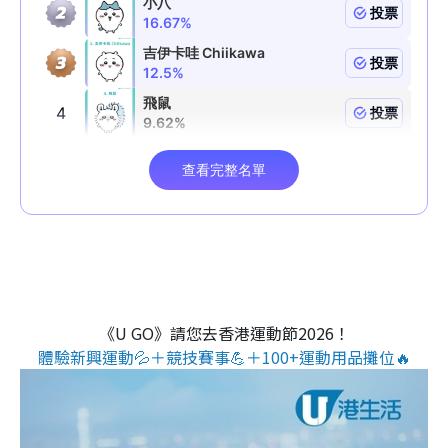
《U GO》請您去香港運動節2026！
體驗新興運動💦＋競技賽事💪＋100+運動用品攤位🔥