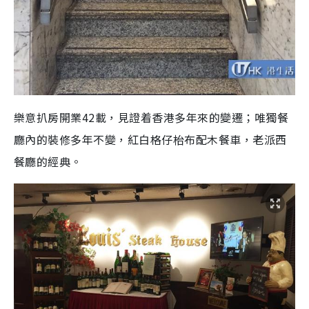
樂意扒房開業42載，見證着香港多年來的變遷；唯獨餐
廳內的裝修多年不變，紅白格仔枱布配木餐車，老派西
餐廳的經典。