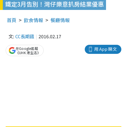
鐵定3月告別！灣仔樂意扒房結業優惠
首頁
飲食情報
餐廳情報
文:
CC長期餓
2016.02.17
在Google追蹤
用 App 睇文
《UHK 港生活》