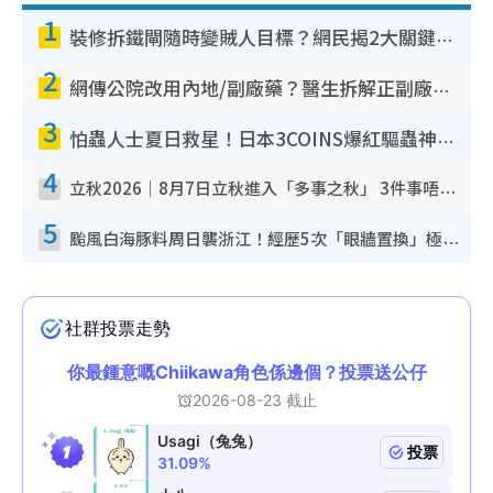
1
裝修拆鐵閘隨時變賊人目標？網民揭2大關鍵用途：裝新式等於白裝？附新舊鐵閘分別
2
網傳公院改用內地/副廠藥？醫生拆解正副廠分別 揭4類人換藥隨時出事
3
怕蟲人士夏日救星！日本3COINS爆紅驅蟲神器$45起 1招「全程免觸碰」輕鬆搞定小強
4
立秋2026｜8月7日立秋進入「多事之秋」 3件事唔做得！專家教6招開運 清枱頭／銀包納氣接好運
5
颱風白海豚料周日襲浙江！經歷5次「眼牆置換」極罕見 成登陸內地最長途颱風