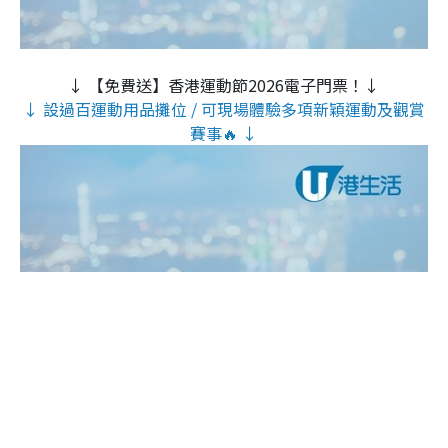
↓ 【免費送】香港運動節2026電子門票！↓
↓ 設過百運動用品攤位 / 可現場體驗多項新穎運動及觀賞
賽事🔥 ↓