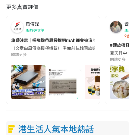
更多真實評價
風傳媒
營養教
旅遊攻略
生
香港
旅遊注意｜搭飛機帶尿袋標明mAh都會被沒收😱出發前切記檢查「1
#連皮帶籽都
（文章由風傳媒授權轉載） 準備前往韓國旅遊的民眾，近期要特別留
夏天其中一種時
閱讀更多
閱讀更多
港生活人氣本地熱話