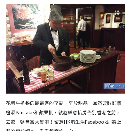
花膠牛扒餐仍屬顧客的至愛，至於甜品，當然要數即煮
橙酒Pancake和蘋果批，就趁樂意扒房告別香港之前，
去歎一頓豐富大餐吧！留意HK港生活Facebook即將上