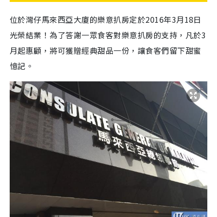
位於灣仔馬來西亞大廈的樂意扒房定於2016年3月18日
光榮結業！為了答謝一眾食客對樂意扒房的支持，凡於3
月起惠顧，將可獲贈經典甜品一份，讓食客們留下甜蜜
憶記。