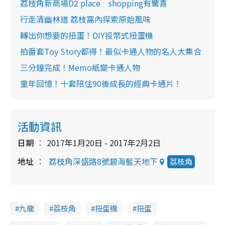
荔枝角新商場D2 place shopping有驚喜
行走清幽林道 荔枝窩內探索原始風味
轉出你想要的扭蛋！DIY投幣式扭蛋機
拍番套Toy Story都得！最似卡通人物的名人大集合
三分鐘完成！Memo紙變卡通人物
童年回憶！十套陪住90後成長的經典卡通片！
活動資訊
日期
2017年1月20日 - 2017年2月2日
地址
荔枝角深盛路8號碧海藍天地下
荔枝角
九龍
荔枝角
扭蛋機
扭蛋