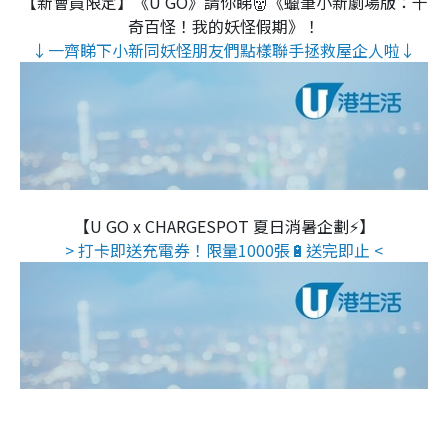
【新會員限定】《U GO》請你睇👹《蠟筆小新劇場版：千
奇百怪！我的妖怪假期》！
↓一齊睇下小新同妖怪朋友們點樣聯手拯救屋企人啦↓
【U GO x CHARGESPOT 夏日消暑企劃⚡】
> 打卡即送充電券！限量1000張🔋送完即止 <