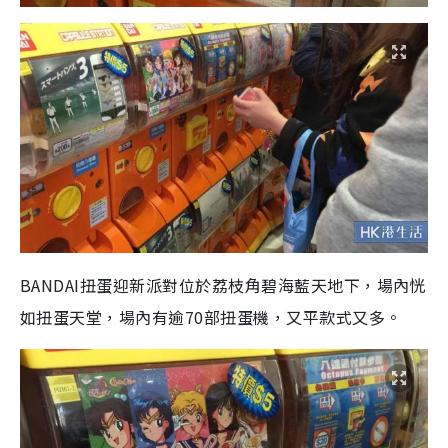
BANDAI扭蛋迎新派對位於荔枝角碧海藍天地下，場內恍
如扭蛋天堂，場內有逾70部扭蛋機，又平款式又多。