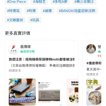
One Piece
海賊王
多啦A夢
美少女戰士
特價區
特價
減價
BANDAI扭蛋迎新派對
文娛藝術
玩具
更多真實評價
風傳媒
營養教
旅遊攻略
生
香港
旅遊注意｜搭飛機帶尿袋標明mAh都會被沒收😱出發前切記檢查「1
#連皮帶籽都
（文章由風傳媒授權轉載） 準備前往韓國旅遊的民眾，近期要特別留
夏天其中一種時
閱讀更多
閱讀更多