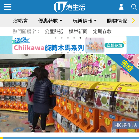
演唱會
優惠著數
玩樂情報
購物情報
熱門關鍵字：
公屋熱話
娛樂新聞
定期存款