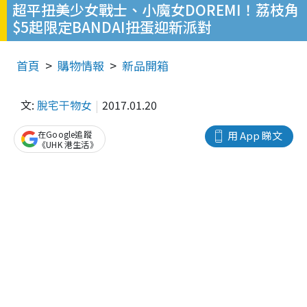
超平扭美少女戰士、小魔女DOREMI！荔枝角
$5起限定BANDAI扭蛋迎新派對
首頁
購物情報
新品開箱
文:
脫宅干物女
2017.01.20
在Google追蹤
用 App 睇文
《UHK 港生活》