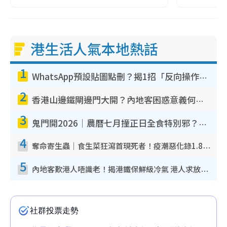
港生活人氣本地熱話
1
WhatsApp預設貼圖點刪？揭1招「反向操作」還原簡潔介面 附3步實測教學
2
香港山邊鐵閘邊門大開？內地客困惑意義何在！網民神回覆：呢種叫法理性防禦
3
鬼門開2026｜農曆七月撞正日全食特別邪？專家警告切忌做一事！揭4大禁忌+2招保平安
4
奪命寄生蟲｜食生菜狂瀉首現死者！疫潮惡化錄1.8萬宗病例 揭洗菜3大謬誤
5
內地客歎港人唔識老！揭港鐵保鮮級冷氣 港人求放過：咪投訴