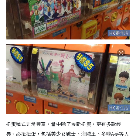
扭蛋種式非常豐富，當中除了最新扭蛋，更有多款經
典、必扭扭蛋，包括美少女戰士、海賊王、多啦A夢等人