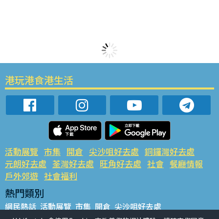
港玩港食港生活
活動展覽
市集
開倉
尖沙咀好去處
銅鑼灣好去處
元朗好去處
荃灣好去處
旺角好去處
社會
餐廳情報
戶外郊遊
社會福利
熱門類別
網民熱話
活動展覽
市集
開倉
尖沙咀好去處
銅鑼灣好去處
元朗好去處
荃灣好去處
旺角好去處
社會