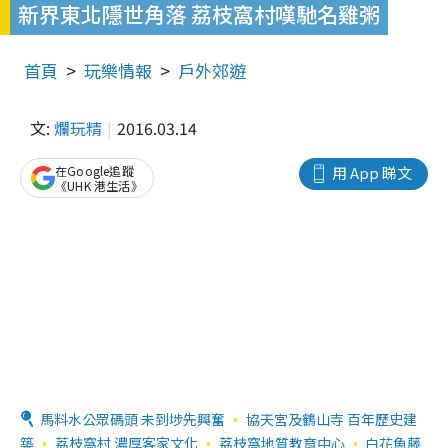
新界東北隱世角落 荔枝窩村嘆馳名雞粥
首頁
玩樂情報
戶外郊遊
文:
爛玩精
2016.03.14
在Google追蹤
用 App 睇文
《UHK 港生活》
馬料水公眾碼頭 未到埗先興奮
協天宮及鶴山寺 百年歷史建
築
荔枝窩村 濃厚客家文化
荔枝窩地質教育中心
白花魚藤