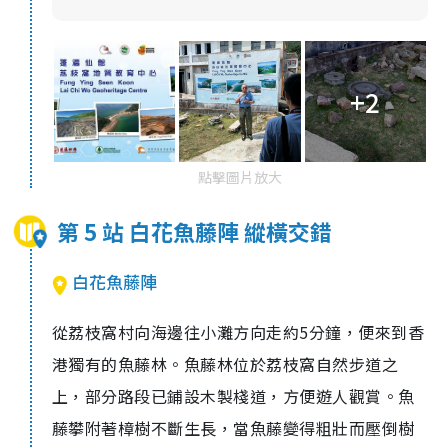
+2
點擊圖片放大
第 5 站 白花魚藤陣 縱橫交錯
白花魚藤陣
從荔枝窩村向海邊往小灘方向走約5分鐘，便來到香
港獨有的魚藤林。魚藤林位於荔枝窩自然步道之
上，部分路段已鋪設木製棧道，方便遊人觀賞。魚
藤攀附著樟樹不斷生長，當魚藤變得粗壯而壓倒樹