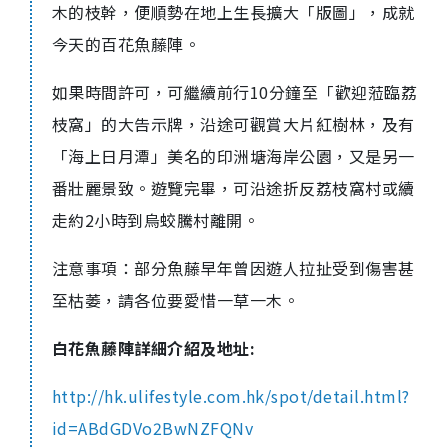
木的枝幹，便順勢在地上生長擴大「版圖」，成就
今天的百花魚藤陣。
如果時間許可，可繼續前行10分鐘至「歡迎蒞臨荔
枝窩」的大告示牌，沿途可觀賞大片紅樹林，及有
「海上日月潭」美名的印洲塘海岸公園，又是另一
番壯麗景致。遊覽完畢，可沿途折反荔枝窩村或續
走約2小時到烏蛟騰村離開。
注意事項：部分魚藤早年曾因遊人拉扯受到傷害甚
至枯萎，請各位要愛惜一草一木。
白花魚藤陣詳細介紹及地址:
http://hk.ulifestyle.com.hk/spot/detail.html?
id=ABdGDVo2BwNZFQNv