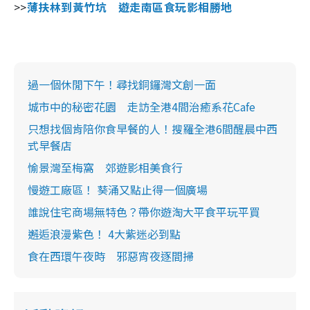
>>
薄扶林到黃竹坑 遊走南區食玩影相勝地
過一個休閒下午！尋找銅鑼灣文創一面
城市中的秘密花園 走訪全港4間治癒系花Cafe
只想找個肯陪你食早餐的人！搜羅全港6間醒晨中西
式早餐店
愉景灣至梅窩 郊遊影相美食行
慢遊工廠區！ 葵涌又點止得一個廣場
誰說住宅商場無特色？帶你遊淘大平食平玩平買
邂逅浪漫紫色！ 4大紫迷必到點
食在西環午夜時 邪惡宵夜逐間掃