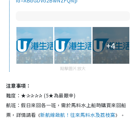
id=ABdGDVo2BwNZFQNp
+4
點擊圖片放大
注意事項：
難度：★✰✰✰✰ (5★為最艱辛)
航班：假日來回各一班，需於馬料水上船時購買來回船
票，詳情請看
新航線啟航！往來馬料水及荔枝窩
《
》 。