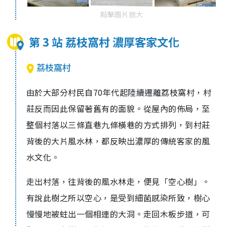
點擊圖片放大
第 3 站 荔枝窩村 濃厚客家文化
荔枝窩村
由於大部分村民自70年代起陸續遷離荔枝窩村，村
莊反而因此保留著舊有的面貌。從屋內的佈局，至
整個村落以三條直巷九條橫巷的方式排列，到村莊
背後的大片風水林，都反映出濃厚的傳統客家的風
水文化。
走出村落，往背後的風水林走，便見「空心樹」。
有說此樹之所以空心，是受到細菌感染所致，樹心
慢慢地被蛀出一個相連的大洞。走回木板步道，可