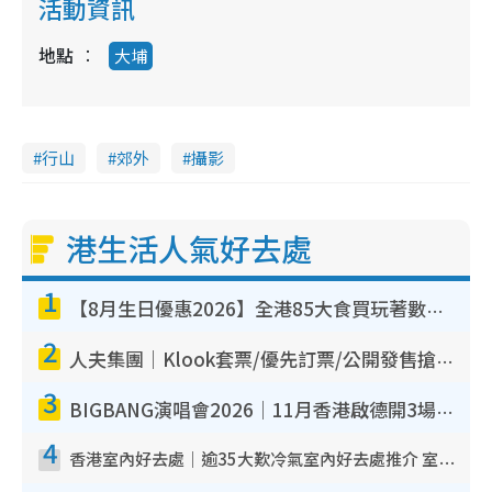
活動資訊
地點
大埔
行山
郊外
攝影
港生活人氣好去處
1
【8月生日優惠2026】全港85大食買玩著數攻略 自助餐/火鍋放題同行免費＋誠品/DONKI送現金券
2
人夫集團｜Klook套票/優先訂票/公開發售搶飛攻略！附票價.購票連結.場地座位表
3
BIGBANG演唱會2026｜11月香港啟德開3場！實名制VIP申請、優先購票攻略
4
香港室內好去處｜逾35大歎冷氣室內好去處推介 室內活動免費避雨無懼落雨