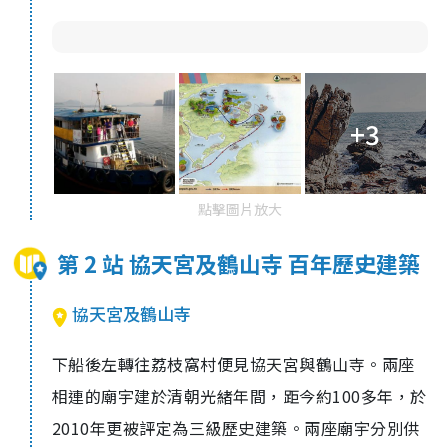
+3
點擊圖片放大
第 2 站 協天宮及鶴山寺 百年歷史建築
協天宮及鶴山寺
下船後左轉往荔枝窩村便見協天宮與鶴山寺。兩座
相連的廟宇建於清朝光緒年間，距今約100多年，於
2010年更被評定為三級歷史建築。兩座廟宇分別供