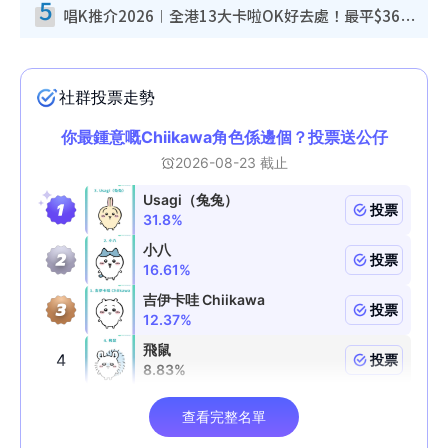
5
唱K推介2026︱全港13大卡啦OK好去處！最平$36起 日文K都有！(附地址+收費詳情)