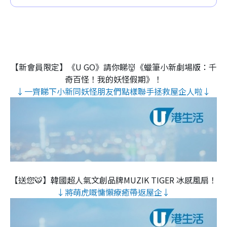
【新會員限定】《U GO》請你睇👹《蠟筆小新劇場版：千
奇百怪！我的妖怪假期》！
↓一齊睇下小新同妖怪朋友們點樣聯手拯救屋企人啦↓
【送您🐯】韓國超人氣文創品牌MUZIK TIGER 冰感風扇！
↓將萌虎嘅慵懶療癒帶返屋企↓