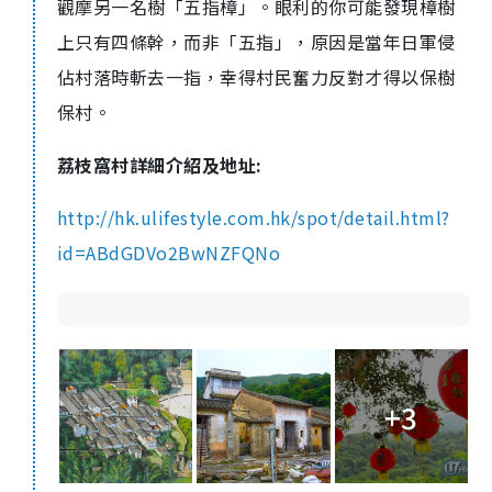
觀摩另一名樹「五指樟」。眼利的你可能發現樟樹
上只有四條幹，而非「五指」，原因是當年日軍侵
佔村落時斬去一指，幸得村民奮力反對才得以保樹
保村。
荔枝窩村詳細介紹及地址:
http://hk.ulifestyle.com.hk/spot/detail.html?
id=ABdGDVo2BwNZFQNo
+3