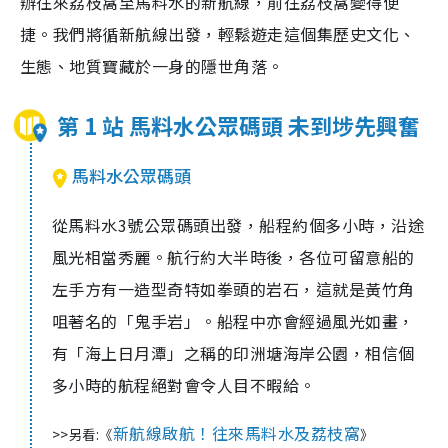
辦往來荔枝窩至馬料水的新航線，前往荔枝窩變得便
捷。我們將循新航線出發，輕鬆遊走這個集歷史文化、
生態、地質寶藏於一身的隱世角落。
第 1 站 馬料水公眾碼頭 未到埗先興奮
馬料水公眾碼頭
從馬料水3號公眾碼頭出發，船程約個多小時，沿途
風光相當秀麗。航行約大半時後，各位可留意船的
左手方有一造型奇特如拳頭的岩石，這就是黃竹角
咀著名的「鬼手岩」。船程中亦會經過風光如畫，
有「海上日月潭」之稱的印洲塘海岸公園，相信個
多小時的航程絕對會令人目不暇給。
新航線啟航！往來馬料水及荔枝窩
>>另看:《
》