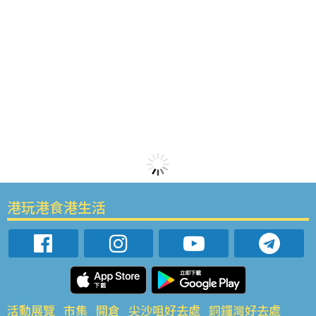
港玩港食港生活
活動展覽
市集
開倉
尖沙咀好去處
銅鑼灣好去處