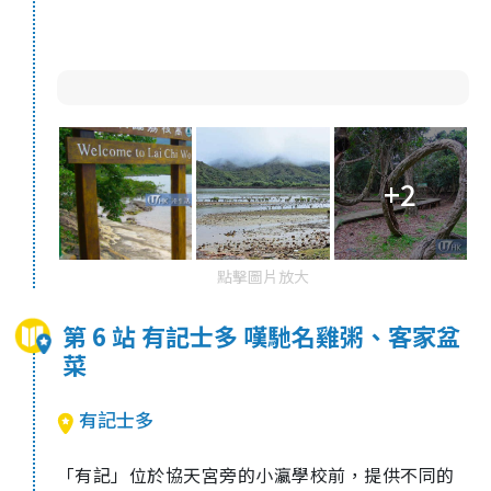
+2
點擊圖片放大
第 6 站 有記士多 嘆馳名雞粥、客家盆
菜
有記士多
「有記」位於協天宮旁的小瀛學校前，提供不同的