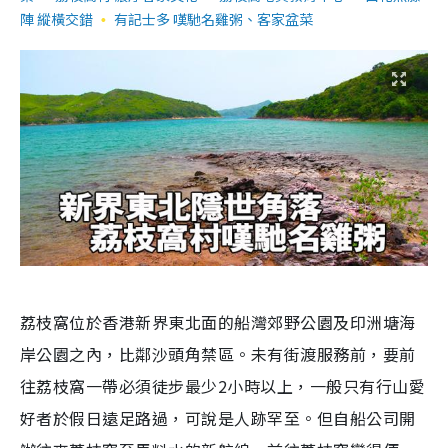
陣 縱橫交錯
有記士多 嘆馳名雞粥、客家盆菜
荔枝窩位於香港新界東北面的船灣郊野公園及印洲塘海
岸公園之內，比鄰沙頭角禁區。未有街渡服務前，要前
往荔枝窩一帶必須徒步最少2小時以上，一般只有行山愛
好者於假日遠足路過，可說是人跡罕至。但自船公司開