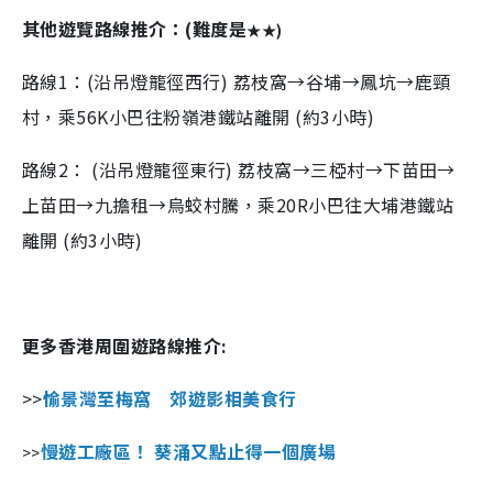
其他遊覽路線推介：(難度是
★
★
)
路線1：(沿吊燈籠徑西行) 荔枝窩→谷埔→鳳坑→鹿頸
村，乘56K小巴往粉嶺港鐵站離開 (約3小時)
路線2： (沿吊燈籠徑東行) 荔枝窩→三椏村→下苗田→
上苗田→九擔租→烏蛟村騰，乘20R小巴往大埔港鐵站
離開 (約3小時)
更多香港周圍遊路線推介:
>>
愉景灣至梅窩 郊遊影相美食行
慢遊工廠區！ 葵涌又點止得一個廣場
>>