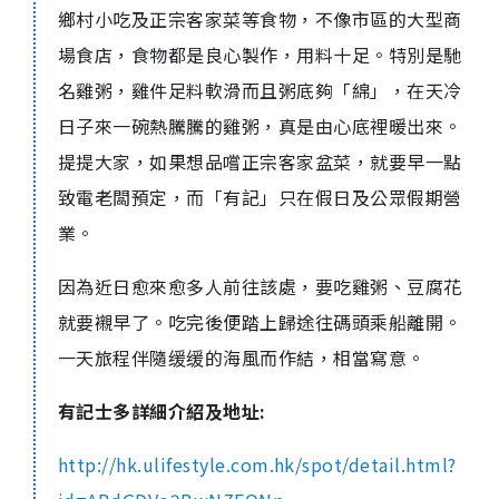
鄉村小吃及正宗客家菜等食物，不像市區的大型商
場食店，食物都是良心製作，用料十足。特別是馳
名雞粥，雞件足料軟滑而且粥底夠「綿」，在天冷
日子來一碗熱騰騰的雞粥，真是由心底裡暖出來。
提提大家，如果想品嚐正宗客家盆菜，就要早一點
致電老闆預定，而「有記」只在假日及公眾假期營
業。
因為近日愈來愈多人前往該處，要吃雞粥、豆腐花
就要襯早了。吃完後便踏上歸途往碼頭乘船離開。
一天旅程伴隨缓缓的海風而作結，相當寫意。
有記士多詳細介紹及地址:
http://hk.ulifestyle.com.hk/spot/detail.html?