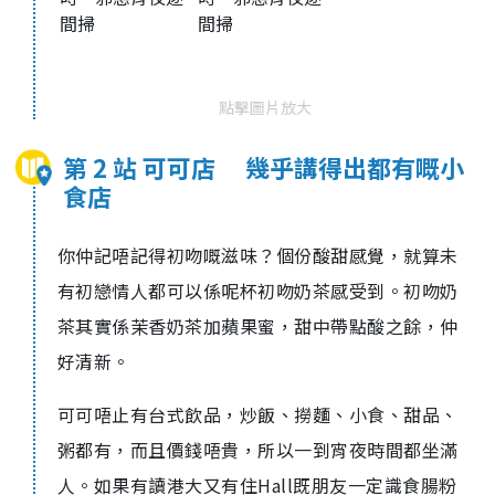
點擊圖片放大
第 2 站 可可店 幾乎講得出都有嘅小
食店
你仲記唔記得初吻嘅滋味？個份酸甜感覺，就算未
有初戀情人都可以係呢杯初吻奶茶感受到。初吻奶
茶其實係茉香奶茶加蘋果蜜，甜中帶點酸之餘，仲
好清新。
可可唔止有台式飲品，炒飯、撈麵、小食、甜品、
粥都有，而且價錢唔貴，所以一到宵夜時間都坐滿
人。如果有讀港大又有住Hall既朋友一定識食腸粉