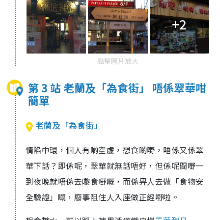
+2
點擊圖片放大
第 3 站 老蘭及「為食街」 唔係翠華咁
簡單
老蘭及「為食街」
情陷中環，個人有啲空虛，想食啲嘢，唔係又係翠
華下話？即係呢，翠華就無話唔好，但係呢間嘢一
到夜晚就唔係去嚟食嘢嘅，而係畀人去做「食物安
全驗證」嘅，廢事阻住人入座做正經嘢啦。