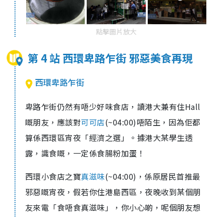
點擊圖片放大
第 4 站 西環卑路乍街 邪惡美食再現
西環卑路乍街
卑路乍街仍然有唔少好味食店，讀港大兼有住Hall
嘅朋友，應該對
可可店
(~04:00)唔陌生，因為佢都
算係西環區宵夜「經濟之選」。據港大某學生透
露，識食嘅，一定係食腸粉加蛋！
西環小食店之寶
真滋味
(~04:00)，係原居民首推最
邪惡嘅宵夜，假若你住港島西區，夜晚收到某個朋
友來電「食唔食真滋味」，你小心啲，呢個朋友想