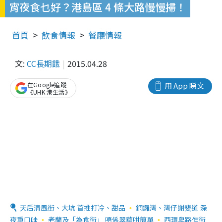
宵夜食乜好？港島區 4 條大路慢慢掃！
首頁
飲食情報
餐廳情報
文:
CC長期餓
2015.04.28
在Google追蹤
用 App 睇文
《UHK 港生活》
天后清風街、大坑 首推打冷、甜品
銅鑼灣、灣仔謝斐道 深
夜重口味
老蘭及「為食街」 唔係翠華咁簡單
西環卑路乍街