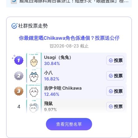
颱風白海豚料周日襲浙江！經歷5次「眼牆置換」極罕見 成登陸內地最長途颱風