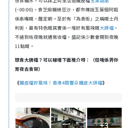
想食糖水，可以踩上荷里活道鐵皮檔
玉葉甜品
(~00:00)，食芝麻糊綠豆沙，都市傳說玉葉個阿姐
係串嘴嘅，醒定啲。至於有「為食街」之稱嘅士丹
利街，最有特色嘅其實係一堆好有風味嘅
大牌檔
，
不過到咗夜晚就通常收檔，盛記係少數會開到夜晚
11點嘅。
想食大牌檔？可以睇埋下面推介呀：（但唔係畀你
宵夜去食架）
《
鐵皮檔好風味！香港4間響朵鐵皮大排檔
》
+3