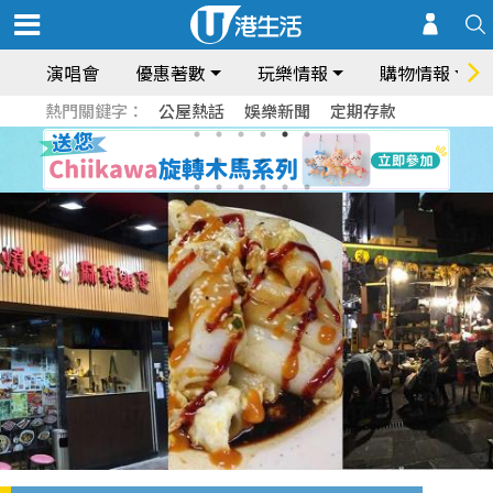
演唱會
優惠著數
玩樂情報
購物情報
熱門關鍵字：
公屋熱話
娛樂新聞
定期存款