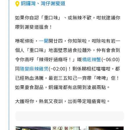
銅鑼灣、灣仔謝斐道
如果你自認「重口味」、或無辣不歡，咁就建議你
嚟到謝斐道搵食！
喺呢條街，
一蘭
開廿四，你知架啦，咁除咗有岩一
個人「重口味」地面壁思過食拉麵外，仲有會食到
令你高呼「辣得好過癮呀！」嘅
橋底辣蟹
(~06:00)
同
隨變麻辣雞煲
(~02:00)！剩係睇相紅噹噹咁，都
已經熱血沸騰，最岩三五知己一齊嚟「啤啤」佢！
如果要食甜品，銅鑼灣都有店開到凌晨兩點。
大鑊呀你，熱氣又夜訓，出街帶定暗瘡膏啦。