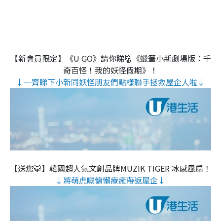
【新會員限定】《U GO》請你睇👹《蠟筆小新劇場版：千
奇百怪！我的妖怪假期》！
↓一齊睇下小新同妖怪朋友們點樣聯手拯救屋企人啦↓
【送您🐯】韓國超人氣文創品牌MUZIK TIGER 冰感風扇！
↓將萌虎嘅慵懶療癒帶返屋企↓