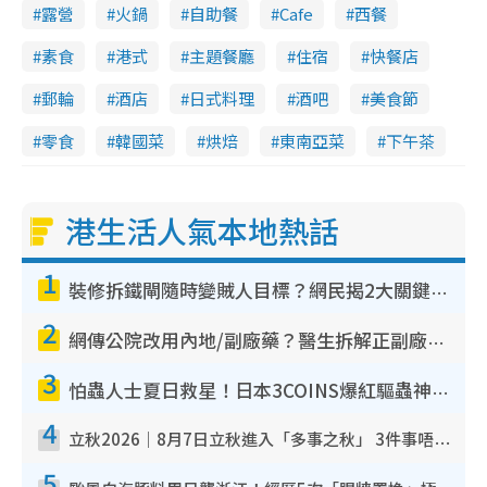
露營
火鍋
自助餐
Cafe
西餐
素食
港式
主題餐廳
住宿
快餐店
郵輪
酒店
日式料理
酒吧
美食節
零食
韓國菜
烘焙
東南亞菜
下午茶
港生活人氣本地熱話
1
裝修拆鐵閘隨時變賊人目標？網民揭2大關鍵用途：裝新式等於白裝？附新舊鐵閘分別
2
網傳公院改用內地/副廠藥？醫生拆解正副廠分別 揭4類人換藥隨時出事
3
怕蟲人士夏日救星！日本3COINS爆紅驅蟲神器$45起 1招「全程免觸碰」輕鬆搞定小強
4
立秋2026｜8月7日立秋進入「多事之秋」 3件事唔做得！專家教6招開運 清枱頭／銀包納氣接好運
5