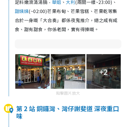
足料嫩滑清湯腩 -
華姐
、
大利
(兩間一樣~23:00)、
甜姨姨
(~02:00)芒果布甸、芒果雪糕、芒果乾等集
合於一身嘅「大合奏」都係夜鬼推介，總之咸有咸
食、甜有甜食，你係老闆，實有得揀嘅。
+2
點擊圖片放大
第 2 站 銅鑼灣、灣仔謝斐道 深夜重口
味