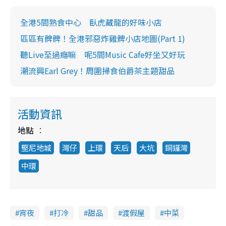
全港5間熟食中心 臥虎藏龍的好味小店
區區有髀髀！全港邪惡炸雞髀小店地圖(Part 1)
聽Live至過癮嘛 呢5間Music Cafe好坐又好玩
潮流興Earl Grey！周圍掃食伯爵茶主題甜品
活動資訊
地點
堅尼地城
灣仔
上環
天后
大坑
銅鑼灣
中環
宵夜
打冷
甜品
渡假屋
中菜