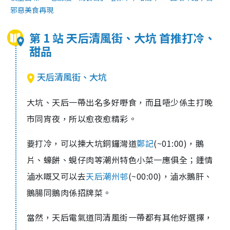
邪惡美食再現
第 1 站 天后清風街、大坑 首推打冷、
甜品
天后清風街、大坑
大坑、天后一帶出名多好嘢食，而且唔少係主打晚
市同宵夜，所以愈夜愈精彩。
要打冷，可以揀大坑銅鑼灣道
鄭記
(~01:00)，鵝
片、蠔餅、蜆仔肉等潮州特色小菜一應俱全；鍾情
滷水嘅又可以去
天后潮州邨
(~00:00)，滷水鵝肝、
鵝腸同鵝肉係招牌菜。
當然，天后電氣道同清風街一帶都有其他好選擇，