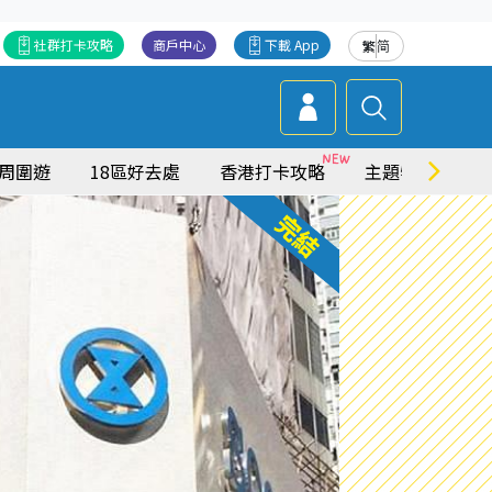
社群打卡攻略
商戶中心
下載 App
繁
简
周圍遊
18區好去處
香港打卡攻略
主題特集