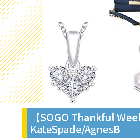
【SOGO Thankful W
KateSpade/AgnesB