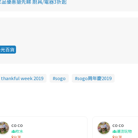
感謝祭家品優惠搶先睇 廚具/電器3折起
崇光百貨
 thankful week 2019
sogo
sogo周年慶2019
co co
co co
吹水
潮流玩物
台灣
台灣