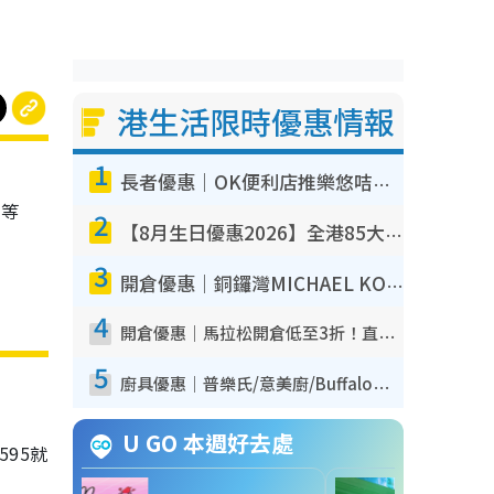
港生活限時優惠情報
1
長者優惠｜OK便利店推樂悠咭優惠！買麵包/牛奶/保健品拍卡即減
具等
2
【8月生日優惠2026】全港85大食買玩著數攻略 自助餐/火鍋放題同行免費＋誠品/DONKI送現金券
3
開倉優惠｜銅鑼灣MICHAEL KORS開倉低至17折！直擊$500起買手袋/銀包/鞋款 必買經典Jet Set系列
4
開倉優惠｜馬拉松開倉低至3折！直擊$99起買adidas／New Balance／Puma鞋款 STANLEY保溫杯劈價至$119起
5
廚具優惠｜普樂氏/意美廚/Buffalo廚具低至3折！$89起買煎鍋／炒鑊／個人鍋 同場小家電激減至$99起
U GO 本週好去處
595就