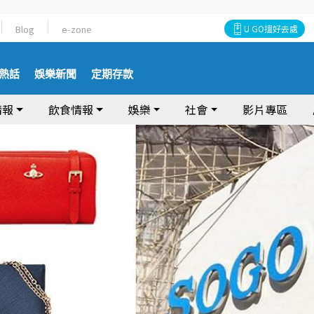
Blog
e-zone
U GO搵好去處
熱話
娛樂新聞
定期存款
情報
飲食情報
娛樂
社會
影片專區