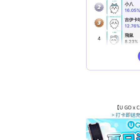
【U GO x
> 打卡即送充