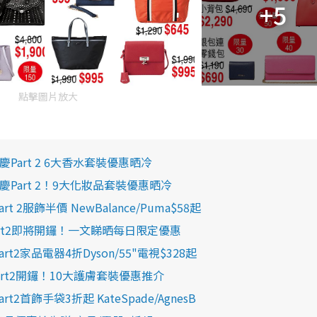
+5
點擊圖片放大
周年慶Part 2 6大香水套裝優惠晒冷
謝周年慶Part 2！9大化妝品套裝優惠晒冷
art 2服飾半價 NewBalance/Puma$58起
感謝祭Part2即將開鑼！一文睇晒每日限定優惠
Part2家品電器4折Dyson/55"電視$328起
謝祭Part2開鑼！10大護膚套裝優惠推介
art2首飾手袋3折起 KateSpade/AgnesB