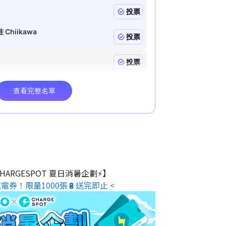
 CHARGESPOT 夏日消暑企劃⚡】
電券！限量1000張🔋送完即止 <