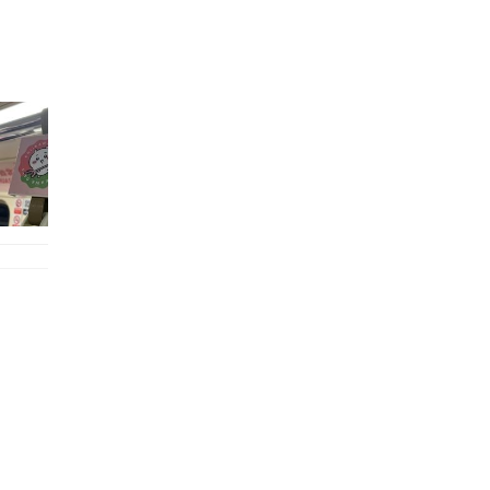
的職員,但其實暗地裡是負責處決逃過法網罪犯的阻擊手｡ 劇情從柳寶娜結束