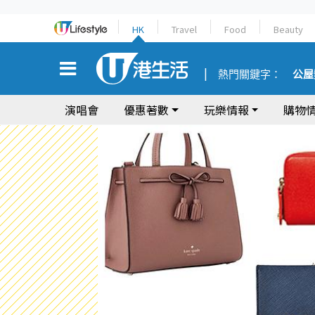
HK
Travel
Food
Beauty
熱門關鍵字：
公屋
演唱會
優惠著數
玩樂情報
購物