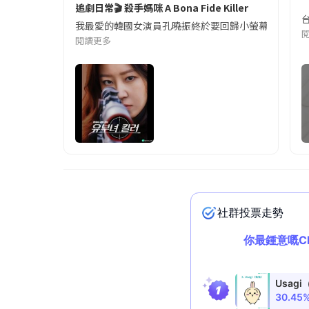
追劇日常🎬 殺手媽咪 A Bona Fide Killer
我最愛的韓國女演員孔曉振終於要回歸小螢幕啦!這次的劇
閱讀更多