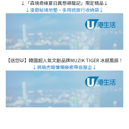
↓「森境奇緣夏日異想尋龍記」限定精品↓
↓漫遊秘境地墊、多用途旅行收納袋↓
【送您🐯】韓國超人氣文創品牌MUZIK TIGER 冰感風扇！
↓將萌虎嘅慵懶療癒帶返屋企↓