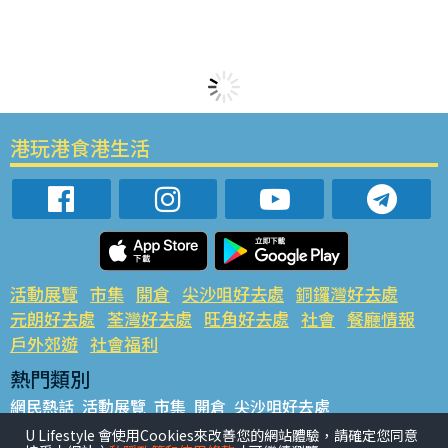
港玩港食港生活
活動展覽
市集
開倉
尖沙咀好去處
銅鑼灣好去處
元朗好去處
荃灣好去處
旺角好去處
社會
餐廳情報
戶外郊遊
社會福利
熱門類別
網民熱話
活動展覽
市集
開倉
尖沙咀好去處
銅鑼灣好去處
元朗好去處
荃灣好去處
旺角好去處
社會
U Lifestyle 會使用Cookies來改善您的網站體驗，請確定您同意