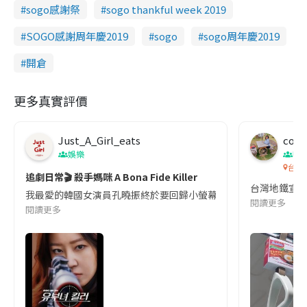
sogo感謝祭
sogo thankful week 2019
SOGO感謝周年慶2019
sogo
sogo周年慶2019
開倉
更多真實評價
Just_A_Girl_eats
co c
娛樂
吹
台灣
追劇日常🎬 殺手媽咪 A Bona Fide Killer
台灣地鐵宣
我最愛的韓國女演員孔曉振終於要回歸小螢幕啦!這次的劇本改編自同名
閱讀更多
閱讀更多