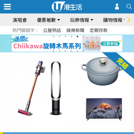
演唱會
優惠著數
玩樂情報
購物情報
熱門關鍵字：
公屋熱話
娛樂新聞
定期存款