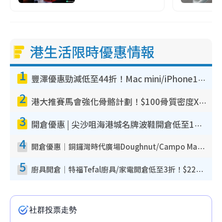
港生活限時優惠情報
1
豐澤優惠勁減低至44折！Mac mini/iPhone17Pro大減價！廚房家電$220起
2
港大推賽馬會強化骨骼計劃！$100骨質密度X光檢查 完成免費運動訓練送超市禮券！附參加資格
3
開倉優惠 | 尖沙咀海港城名牌波鞋開倉低至1折！On鞋$899起／Joy&Peace鞋履$98起
4
開倉優惠｜銅鑼灣時代廣場Doughnut/Campo Marzio開倉低至1折！背囊、書包、手袋劈價$200起
5
廚具開倉｜特福Tefal廚具/家電開倉低至3折！$220起買平底鍋/炒鑊/湯煲！電飯煲/吸塵機/燙斗$418起