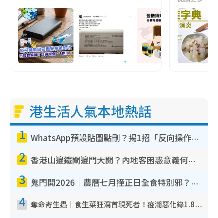
港生活人氣本地熱話
1
WhatsApp預設貼圖點刪？揭1招「反向操作」還原簡潔介面 附3步實測教學
2
香港山邊鐵閘邊門大開？內地客困惑意義何在！網民神回覆：呢種叫法理性防禦
3
鬼門開2026｜農曆七月撞正日全食特別邪？專家警告切忌做一事！揭4大禁忌+2招保平安
4
奪命寄生蟲｜食生菜狂瀉首現死者！疫潮惡化錄1.8萬宗病例 揭洗菜3大謬誤