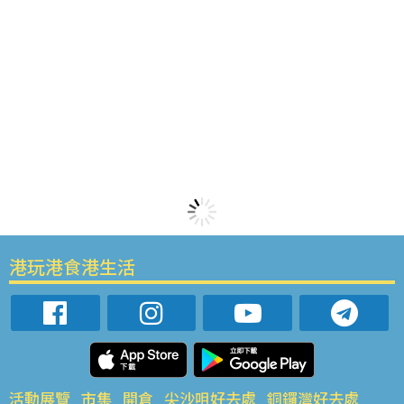
港玩港食港生活
活動展覽
市集
開倉
尖沙咀好去處
銅鑼灣好去處