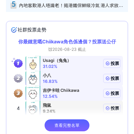
5
內地客歎港人唔識老！揭港鐵保鮮級冷氣 港人求放過：咪投訴