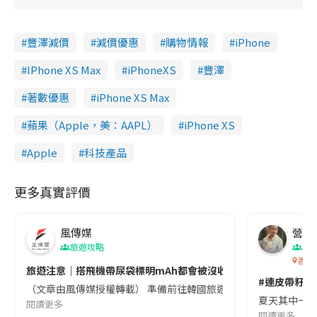
豐澤減價
減價優惠
購物情報
iPhone
IPhone XS Max
iPhoneXS
豐澤
著數優惠
iPhone XS Max
蘋果（Apple，美：AAPL）
iPhone XS
Apple
科技產品
更多真實評價
風傳媒
營養教
旅遊攻略
生
香港
旅遊注意｜搭飛機帶尿袋標明mAh都會被沒收😱出發前切記檢查「1
#連皮帶籽都
（文章由風傳媒授權轉載） 準備前往韓國旅遊的民眾，近期要特別留
夏天其中一種時
閱讀更多
閱讀更多