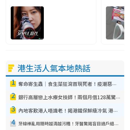
港生活人氣本地熱話
1
奪命寄生蟲｜食生菜狂瀉首現死者！疫潮惡化錄1.8萬宗病例 揭洗菜3大謬誤
2
銀行高層戀上水療女技師！兩個月借128萬驚覺「沉船」沉落火海 揭背後疑似邪教操控賣淫
3
內地客歎港人唔識老！揭港鐵保鮮級冷氣 港人求放過：咪投訴
4
牙線棒亂用隨時越清越污糟！牙醫驚揭盲目過戶細菌恐致蛀牙：呢種先係日常真保養