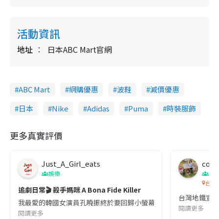
活動資訊
地址
日本ABC Mart官網
ABC Mart
網購優惠
波鞋
減價優惠
日本
Nike
Adidas
Puma
時裝服飾
更多真實評價
Just_A_Girl_eats
co c
娛樂
吹
台灣
追劇日常🎬 殺手媽咪 A Bona Fide Killer
台灣地鐵宣
我最愛的韓國女演員孔曉振終於要回歸小螢幕啦!這次的劇本改編自同名
閱讀更多
閱讀更多