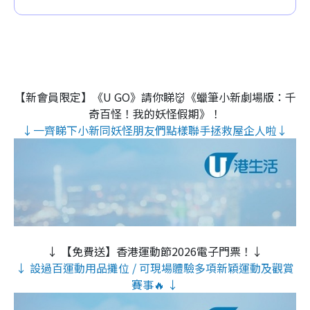
【新會員限定】《U GO》請你睇👹《蠟筆小新劇場版：千
奇百怪！我的妖怪假期》！
↓一齊睇下小新同妖怪朋友們點樣聯手拯救屋企人啦↓
↓ 【免費送】香港運動節2026電子門票！↓
↓ 設過百運動用品攤位 / 可現場體驗多項新穎運動及觀賞
賽事🔥 ↓