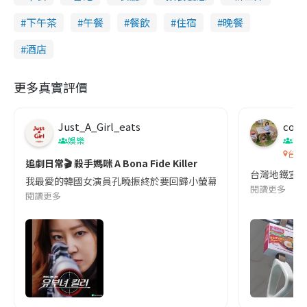
下午茶
午餐
餐飲
住宿
晚餐
酒店
更多真實評價
Just_A_Girl_eats
co c
娛樂
吹
台灣
追劇日常🎬 殺手媽咪 A Bona Fide Killer
台灣地鐵宣
我最愛的韓國女演員孔曉振終於要回歸小螢幕啦!這次的劇本改編自同名
閱讀更多
閱讀更多