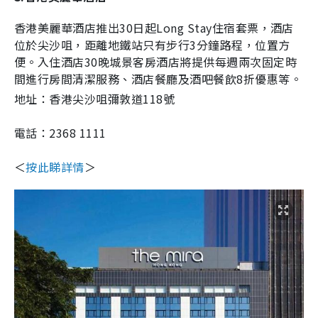
香港美麗華酒店推出
30
日起
Long Stay
住宿套票，酒店
位於尖沙咀，距離地鐵站只有步行
3
分鐘路程，位置方
便。入住酒店
30
晚城景客房酒店將提供每週兩次固定時
間進行房間清潔服務、酒店餐廳及酒吧餐飲
8
折優惠等。
地址：香港尖沙咀彌敦道118號
電話：2368 1111
＜
按此睇詳情
＞