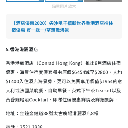
點擊圖片放大
【酒店優惠2020】尖沙咀千禧新世界香港酒店推住
宿優惠 買一送一/望無敵海景
5.香港港麗酒店
香港港麗酒店（
Conrad Hong Kong
）推出
8
月酒店住宿
優惠，海景住宿度假套餐由原價
$6454
減至
$2800
，人均
$1400
入住酒店海景房，更可以免費享用價值
$1954
的意
大利或法國菜晚餐、自助早餐、英式下午茶
Tea set
以及
黃昏雞尾酒
Cocktail
，即睇住宿優惠詳情及詳細餐牌。
地址：金鐘金鐘道88號太古廣場港麗酒店8樓
電話：
2521 3838