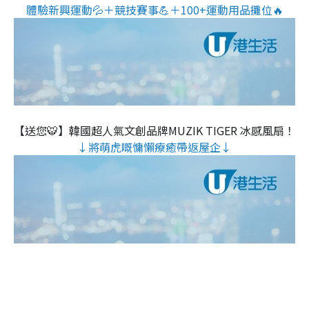
體驗新興運動💦＋競技賽事💪＋100+運動用品攤位🔥
【送您🐯】韓國超人氣文創品牌MUZIK TIGER 冰感風扇！
↓將萌虎嘅慵懶療癒帶返屋企↓