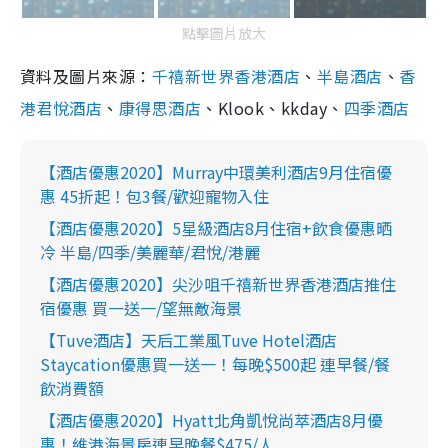
點擊圖片放大
資料及圖片來源：
千禧新世界香港酒店
、
半島酒店
、
香
港君悅酒店
、
康得思酒店
、Klook、kkday、
四季酒店
【酒店優惠2020】Murray中環美利酒店9月住宿優
惠 45折起！包3餐/歡迎寵物入住
【酒店優惠2020】5星級酒店8月住宿+飲食優惠晒
冷 半島/四季/美麗華/君悅/港麗
【酒店優惠2020】尖沙咀千禧新世界香港酒店推住
宿優惠 買一送一/望無敵海景
【Tuve酒店】天后工業風Tuve Hotel酒店
Staycation優惠買一送一！每晚$500起 連早餐/餐
飲消費額
【酒店優惠2020】Hyatt北角凱悅尚萃酒店8月優
惠！維港海景房連早晚餐$475/人