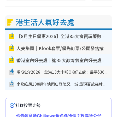
港生活人氣好去處
1
【8月生日優惠2026】全港85大食買玩著數攻略 自助餐/火鍋放題同行免費＋誠品/DONKI送現金券
2
人夫集團｜Klook套票/優先訂票/公開發售搶飛攻略！附票價.購票連結.場地座位表
3
香港室內好去處｜逾35大歎冷氣室內好去處推介 室內活動免費避雨無懼落雨
4
唱K推介2026︱全港13大卡啦OK好去處！最平$36起 日文K都有！(附地址+收費詳情)
5
小熊維尼100週年快閃店登陸又一城 重現百畝森林經典場景／獨家限定盲盒登場／專屬DIY香水