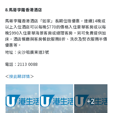
8.馬哥孛羅香港酒店
馬哥孛羅香港酒店「如家」長期住宿優惠，連續
14
晚或
以上入住酒店可以每晚
$770
的價格入住豪華客房或以每
晚
$990
入住豪華海景客房或總理客房。另可免費提供加
床，酒店餐廳與客房餐飲服務
8
折、洗衣及熨衣服務半價
優惠等。
地址：尖沙咀廣東道3號
電話：
2113 0088
＜
按此睇詳情
＞
+2