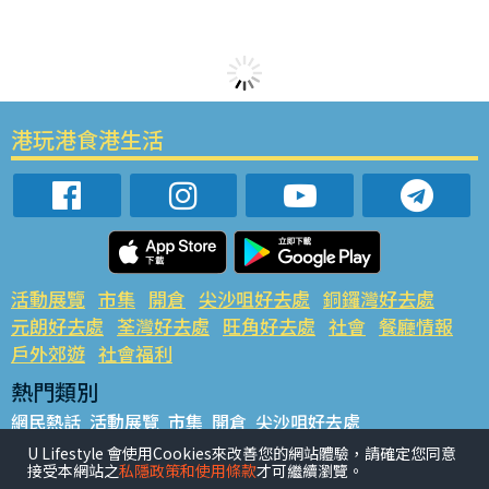
港玩港食港生活
活動展覽
市集
開倉
尖沙咀好去處
銅鑼灣好去處
元朗好去處
荃灣好去處
旺角好去處
社會
餐廳情報
戶外郊遊
社會福利
熱門類別
網民熱話
活動展覽
市集
開倉
尖沙咀好去處
銅鑼灣好去處
元朗好去處
荃灣好去處
旺角好去處
社會
U Lifestyle 會使用Cookies來改善您的網站體驗，請確定您同意
接受本網站之
私隱政策和使用條款
才可繼續瀏覽。
餐廳情報
戶外郊遊