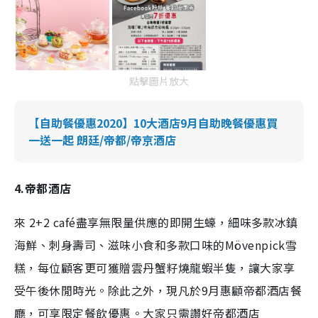
點擊圖片放大
【自助餐優惠2020】10大酒店9月自助晚餐優惠買
一送一起 朗廷/帝都/帝京酒店
4.帝都酒店
來 2+2 café盡享無限量供應的即開生蠔，細味多款冰鎮
海鮮、刺身壽司、滋味小食和多款口味的Mövenpick雪
糕，每位顧客更可獲贈雲丹蟹籽燒龍蝦半隻，讓大家享
受午後休閒時光。除此之外，
現凡於9月惠顧帝都酒店餐
廳，可享限定餐飲優惠。大家只需讚好
帝都酒店