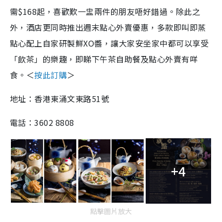
需$168起，喜歡歎一盅兩件的朋友唔好錯過。除此之
外，酒店更同時推出週末點心外賣優惠，多款即叫即蒸
點心配上自家研製鮮XO醬，讓大家安坐家中都可以享受
「飲茶」的樂趣，即睇下午茶自助餐及點心外賣有咩
食。＜
按此訂購
＞
地址：香港東涌文東路51號
電話：3602 8808
+4
點擊圖片放大