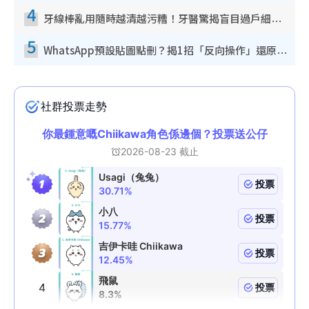
4
牙線棒亂用隨時越清越污糟！牙醫驚揭盲目過戶細菌恐致蛀牙：呢種先係日常真保養
5
WhatsApp預設貼圖點刪？揭1招「反向操作」還原簡潔介面 附3步實測教學