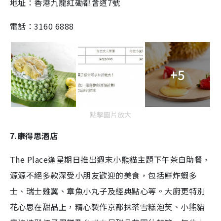
地址：香港九龍紅磡都會道7號
電話：3160 6888
+5
點擊圖片放大
7.康得思酒店
The Place逢星期日推出週末小熊貓主題下午茶自助餐，
源源不絕多款深受小朋友歡迎的美食，包括鮮炸蝦多
士、瑞士雞翼、章魚小丸子及經典點心等。大廚更特別
花心思在甜品上，精心製作京都抹茶雪糕泡芙、小熊貓