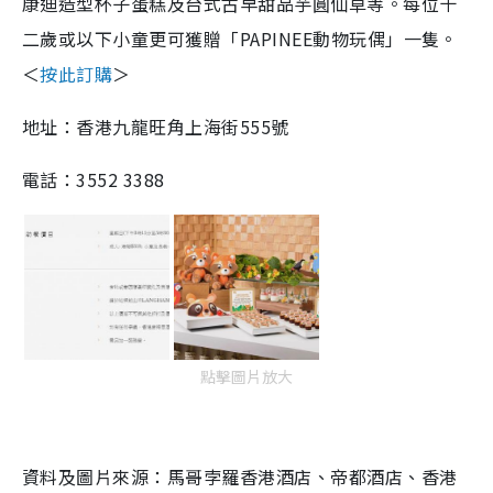
康迪造型杯子蛋糕及台式古早甜品芋圓仙草等。每位十
二歲或以下小童更可獲贈「PAPINEE動物玩偶」一隻。
＜
按此訂購
＞
地址：香港九龍旺角上海街555號
電話：3552 3388
點擊圖片放大
資料及圖片來源：馬哥孛羅香港酒店、帝都酒店、香港