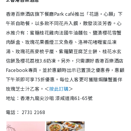
香港百樂酒店旗下餐廳
Park café
推出「花語‧心願」下
午茶自助餐，以多款不同花卉
入饌，散發淡淡芳香。心
水推介有：蜜糖桂花雞肉法國牛油麵包、鹽漬櫻花雪蟹
肉酥盒、玫瑰花果醬煙三文魚卷、洛神花啫喱蜜瓜凍
湯、玫瑰花燕麥梳乎厘、紫羅蘭豆腐芝士餅、桂花水玄
信餅及櫻花荔枝3.6奶凍。另外，只需讚好香港百樂酒店
Facebook專頁，並於惠顧時出示已置頂之優惠券，惠顧
下午茶即可享75折優惠。每位人客更可獲贈焗釀蟹蓋伴
玫瑰芝士汁乙客。＜
按此訂購
＞
地址：香港九龍尖沙咀 漆咸道南61-65號
電話： 2731 2168