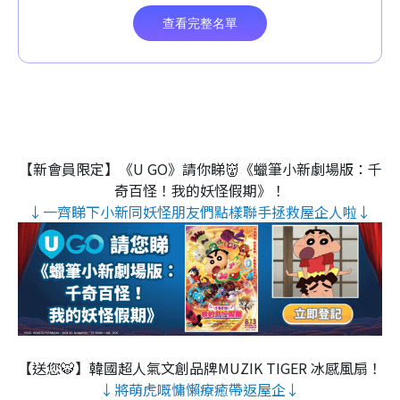
【新會員限定】《U GO》請你睇👹《蠟筆小新劇場版：千
奇百怪！我的妖怪假期》！
↓一齊睇下小新同妖怪朋友們點樣聯手拯救屋企人啦↓
【送您🐯】韓國超人氣文創品牌MUZIK TIGER 冰感風扇！
↓將萌虎嘅慵懶療癒帶返屋企↓