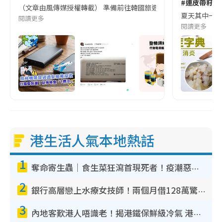
#連皮帶籽都
（文章由風傳媒授權轉載） 準備前往韓國旅遊的民眾，近期要特別留
夏天其中一種時
閱讀更多
閱讀更多
港生活人氣本地熱話
1
奪命寄生蟲｜食生菜狂瀉首現死者！疫潮惡化錄1.8萬宗病例 揭洗菜3大謬誤
2
銀行高層戀上水療女技師！兩個月借128萬驚覺「沉船」沉落火海 揭背後疑似邪教操控賣淫
3
內地客歎港人唔識老！揭港鐵保鮮級冷氣 港人求放過：咪投訴