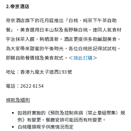
2.帝京酒店
帝京酒店旗下的花月庭推出「白桃．純茶下午茶自助
餐」，美食選用日本山梨及長野縣白桃，連同人氣食材
宇治抹茶入饌，夠晒清新。酒店更提供多款鹹甜美食，
為大家帶來甜蜜的午後時光，各位白桃迷記得試試啦，
即睇自助餐價錢及美食款式。＜
按此訂購
＞
地址：香港九龍太子道西193號
電話：2622 6154
條款及細則
如政府實施的《預防及控制疾病（禁止羣組聚集）規
例》有變更，餐廳安排可能因而有所變更。
白桃種類視乎供應情況而定