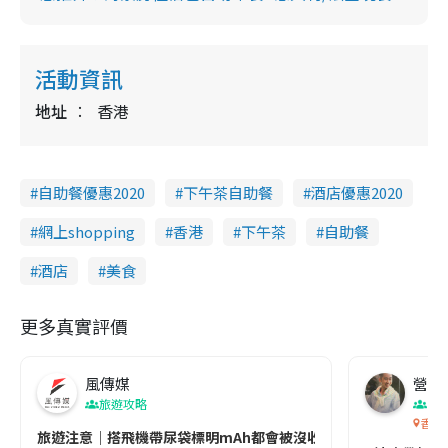
活動資訊
地址
香港
自助餐優惠2020
下午茶自助餐
酒店優惠2020
網上shopping
香港
下午茶
自助餐
酒店
美食
更多真實評價
風傳媒
營養教
旅遊攻略
生
香港
旅遊注意｜搭飛機帶尿袋標明mAh都會被沒收😱出發前切記檢查「1