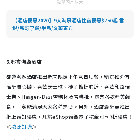
點擊圖片放大
【酒店優惠2020】9大海景酒店住宿優惠$750起 君
悅/馬哥孛羅/半島/文華東方
6.都會海逸酒店
都會海逸酒店推出週末限定下午茶自助餐，精選推介有
榴槤流心撻、香芒芝士球、榛子榴槤脆酥、香芒乳酪瑞
士卷、Häagen-Dazs雪糕杯及雪糕批，還有各款精美鹹
食，一定能滿足大家各種需要。另外，酒店最近更推出
網上預訂優惠，凡於eShop預繳電子按金可享7折優惠！
＜
按此訂購
＞