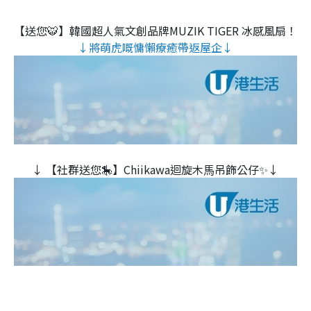
【送您🐯】韓國超人氣文創品牌MUZIK TIGER 冰感風扇！
↓將萌虎嘅慵懶療癒帶返屋企↓
↓ 【社群送您🎠】Chiikawa迴旋木⾺吊飾公仔✨↓