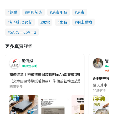
網購
新冠肺炎
消毒用品
消毒
新冠肺炎疫情
家電
家品
網上購物
SARS－CoV－2
更多真實評價
風傳媒
營養教
旅遊攻略
生
香港
旅遊注意｜搭飛機帶尿袋標明mAh都會被沒收😱出發前切記檢查「1
#連皮帶籽都
（文章由風傳媒授權轉載） 準備前往韓國旅遊的民眾，近期要特別留
夏天其中一種時
閱讀更多
閱讀更多