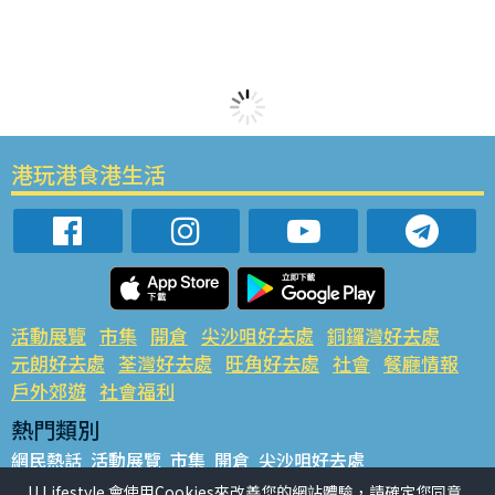
港玩港食港生活
活動展覽
市集
開倉
尖沙咀好去處
銅鑼灣好去處
元朗好去處
荃灣好去處
旺角好去處
社會
餐廳情報
戶外郊遊
社會福利
熱門類別
網民熱話
活動展覽
市集
開倉
尖沙咀好去處
銅鑼灣好去處
元朗好去處
荃灣好去處
旺角好去處
社會
U Lifestyle 會使用Cookies來改善您的網站體驗，請確定您同意