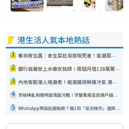
港生活人氣本地熱話
1
奪命寄生蟲｜食生菜狂瀉首現死者！疫潮惡化錄1.8萬宗病例 揭洗菜3大謬誤
2
銀行高層戀上水療女技師！兩個月借128萬驚覺「沉船」沉落火海 揭背後疑似邪教操控賣淫
3
內地客歎港人唔識老！揭港鐵保鮮級冷氣 港人求放過：咪投訴
4
牙線棒亂用隨時越清越污糟！牙醫驚揭盲目過戶細菌恐致蛀牙：呢種先係日常真保養
5
WhatsApp預設貼圖點刪？揭1招「反向操作」還原簡潔介面 附3步實測教學