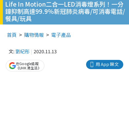
Life In Motion二合一LED消毒燈系列！一分
鐘抑制高達99.9％新冠肺炎病毒/可消毒電話/
餐具/玩具
首頁
購物情報
電子產品
文:
劉紀彤
2020.11.13
在Google追蹤
用 App 睇文
《UHK 港生活》