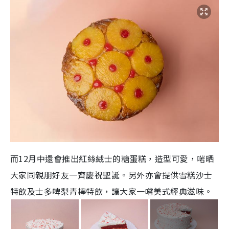
而12月中還
會推出紅絲絨士的糖蛋糕，造型可愛，啱晒
大家同親朋好友一齊慶祝聖誕。另外亦會提供雪糕沙士
特飲及士多啤梨青檸特飲，讓大家一嚐美式經典滋味。