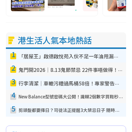
港生活人氣本地熱話
1
「居屋王」啟德啟悅苑入伙不足一年淪甩漏之王！插頭噴火花致大停電 多戶業主全屋家電報銷
2
鬼門開2026｜8.13鬼節禁忌 22件事唔做得！燒肉、刺身要少食？半夜勿吹口哨/打呢個電話
3
行李清潔｜車轆污糟過馬桶58倍！專家警告忌用酒精抹 教1招免污手除菌
4
New Balance型號密碼大公開！識睇2個數字買鞋秒知功能免中伏 附5大熱門鞋款
5
剪頭髮都要擇日？司徒法正提醒3大禁忌日子 隨時剪走財運！呢日剪髮恐「剪壽命」？