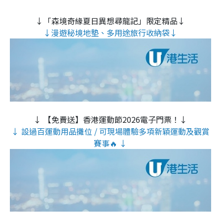
↓「森境奇緣夏日異想尋龍記」限定精品↓
↓漫遊秘境地墊、多用途旅行收納袋↓
↓ 【免費送】香港運動節2026電子門票！↓
↓ 設過百運動用品攤位 / 可現場體驗多項新穎運動及觀賞
賽事🔥 ↓