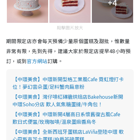
+4
點擊圖片放大
期間限定店亦會每天預備少量原個蛋糕及甜批，惟數量
非常有限，先到先得，建議大家於限定店提早48小時預
訂，或到
官方網站
訂購。
【中環美食】中環新開型格工業風Cafe 霓虹燈打卡
位！夢幻雲朵蛋/足料蟹肉扁意粉
【中環美食】灣仔啡紅磚牆烘焙店Bakehouse新開
中環Soho分店 歎人氣焦糖蛋撻/牛角包！
【中環美食】中環新開4層高日系懷舊復古風Cafe
歎日式便當/玫瑰咖啡/溫泉蛋麻醬烏冬
【中環美食】全新西班牙蛋糕店LaViña登陸中環 軟
心巴斯克芝士蛋糕/伯爵茶磅蛋糕