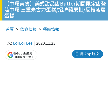
【中環美食】美式甜品店Butter期間限定店登
陸中環 三重朱古力蛋糕/招牌蘋果批/反轉菠蘿
蛋糕
首頁
飲食情報
餐廳情報
文:
LorLor Lee
2020.11.23
在Google追蹤
用 App 睇文
《UHK 港生活》