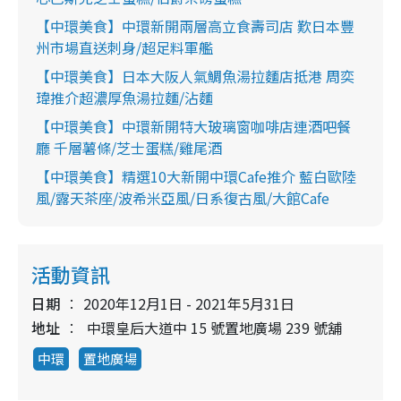
【中環美食】中環新開兩層高立食壽司店 歎日本豐
州市場直送刺身/超足料軍艦
【中環美食】日本大阪人氣鯛魚湯拉麵店抵港 周奕
瑋推介超濃厚魚湯拉麵/沾麵
【中環美食】中環新開特大玻璃窗咖啡店連酒吧餐
廳 千層薯條/芝士蛋糕/雞尾酒
【中環美食】精選10大新開中環Cafe推介 藍白歐陸
風/露天茶座/波希米亞風/日系復古風/大館Cafe
活動資訊
日期
2020年12月1日 - 2021年5月31日
地址
中環皇后大道中 15 號置地廣場 239 號舖
中環
置地廣場