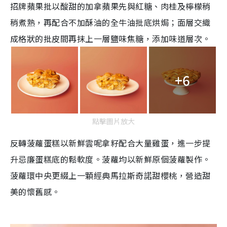
招牌蘋果批以酸甜的加拿蘋果先與紅糖、肉桂及檸檬稍
稍煮熟，再配合不加酥油的全牛油批底烘焗；面層交織
成格狀的批皮間再抹上一層鹽味焦糖，添加味道層次。
+6
點擊圖片放大
反轉菠蘿蛋糕以新鮮雲呢拿籽配合大量雞蛋，進一步提
升忌廉蛋糕底的鬆軟度。菠蘿均以新鮮原個菠蘿製作。
菠蘿環中央更綴上一顆經典馬拉斯奇諾甜櫻桃，營造甜
美的懷舊感。