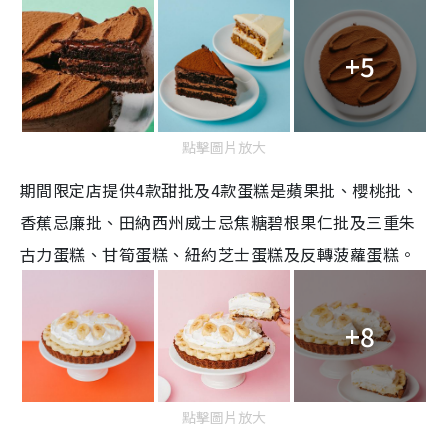
+5
點擊圖片放大
期間限定店提供
4
款甜批及
4
款蛋糕是蘋果批、櫻桃批、
香蕉忌廉批、田納西州威士忌焦糖碧根果仁批及三重朱
古力蛋糕、甘筍蛋糕、紐約芝士蛋糕及反轉菠蘿蛋糕。
+8
點擊圖片放大