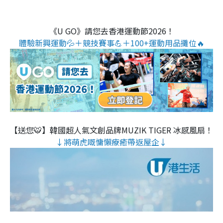
《U GO》請您去香港運動節2026！
體驗新興運動💦＋競技賽事💪＋100+運動用品攤位🔥
【送您🐯】韓國超人氣文創品牌MUZIK TIGER 冰感風扇！
↓將萌虎嘅慵懶療癒帶返屋企↓