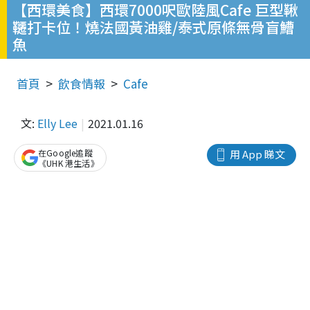
【西環美食】西環7000呎歐陸風Cafe 巨型鞦
韆打卡位！燒法國黃油雞/泰式原條無骨盲鰽
魚
首頁
飲食情報
Cafe
文:
Elly Lee
2021.01.16
在Google追蹤
用 App 睇文
《UHK 港生活》