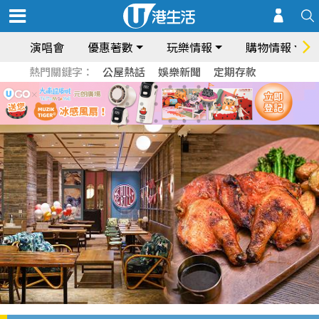
演唱會
優惠著數
玩樂情報
購物情報
熱門關鍵字：
公屋熱話
娛樂新聞
定期存款