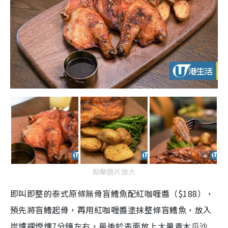
點擊圖片放大
即叫即整的泰式原條無骨盲鰽魚配紅咖喱醬（$188），
預先將盲鰽起骨，再用紅咖喱醬塗抹整條盲鰽魚，放入
炭爐裡煙燻7分鐘左右，最後於表面放上大量青木瓜沙