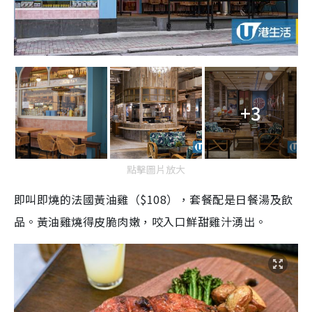
+3
點擊圖片放大
即叫即燒的法國黃油雞（$108），套餐配是日餐湯及飲
品。黃油雞燒得皮脆肉嫩，咬入口鮮甜雞汁湧出。