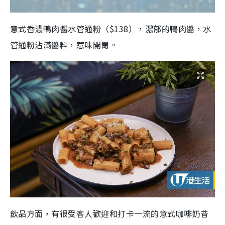
意式香濃鴨肉醬水管通粉（$138），濃郁的鴨肉醬，水
管通粉沾滿醬料，惹味開胃。
飲品方面，有很受客人歡迎和打卡一流的意式咖啡奶昔