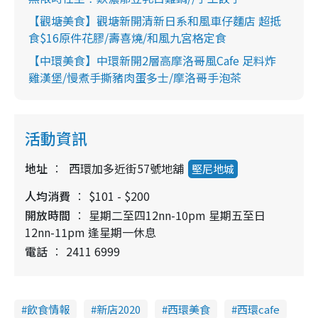
【觀塘美食】觀塘新開清新日系和風車仔麵店 超抵
食$16原件花膠/壽喜燒/和風九宮格定食
【中環美食】中環新開2層高摩洛哥風Cafe 足料炸
雞漢堡/慢煮手撕豬肉蛋多士/摩洛哥手泡茶
活動資訊
地址
西環加多近街57號地舖
堅尼地城
人均消費
$101 - $200
開放時間
星期二至四12nn-10pm 星期五至日
12nn-11pm 逢星期一休息
電話
2411 6999
飲食情報
新店2020
西環美食
西環cafe