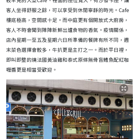
較罕見的大型Cafe。裡面的座位寬大，有沙發卡座，讓
客人坐得舒服之餘，可以享受到休閒寧靜的時光。Cafe
樓底極高，空間感十足。而中庭更有個開放式大廚房，
客人不時會聞到陣陣新鮮出爐食物的香氣。疫情關係，
店內星期一至五及星期六日所準備的餐牌有所不同，週
末菜色選擇會較多，牛扒更是主打之一。而於平日裡，
即叫即整的燒法國黃油雞和泰式原條無骨盲鰽魚配紅咖
喱醬更是相當受歡迎。