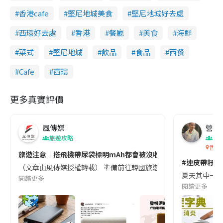
香港cafe
堅尼地城美食
堅尼地城好去處
西環好去處
香港
餐廳
美食
海鮮
菜式
堅尼地城
飲品
食品
西餐
Cafe
西環
更多真實評價
風傳媒
營養教
旅遊攻略
生
香港
旅遊注意｜搭飛機帶尿袋標明mAh都會被沒收😱出發前切記檢查「1
#連皮帶籽都
（文章由風傳媒授權轉載） 準備前往韓國旅遊的民眾，近期要特別留
夏天其中一種時
閱讀更多
閱讀更多