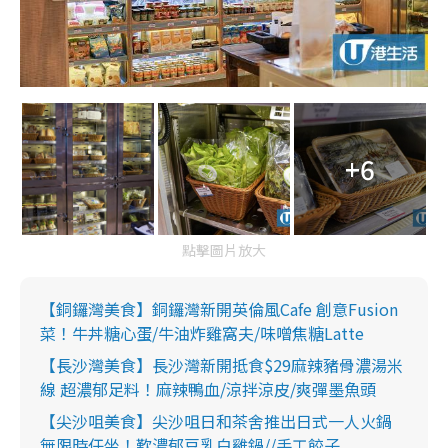
+6
點擊圖片放大
【銅鑼灣美食】銅鑼灣新開英倫風Cafe 創意Fusion
菜！牛丼糖心蛋/牛油炸雞窩夫/味噌焦糖Latte
【長沙灣美食】長沙灣新開抵食$29麻辣豬骨濃湯米
線 超濃郁足料！麻辣鴨血/涼拌涼皮/爽彈墨魚頭
【尖沙咀美食】尖沙咀日和茶舍推出日式一人火鍋
無限時任坐！歎濃郁豆乳白雞鍋//手工餃子