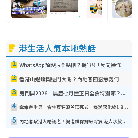
港生活人氣本地熱話
1
WhatsApp預設貼圖點刪？揭1招「反向操作」還原簡潔介面 附3步實測教學
2
香港山邊鐵閘邊門大開？內地客困惑意義何在！網民神回覆：呢種叫法理性防禦
3
鬼門開2026｜農曆七月撞正日全食特別邪？專家警告切忌做一事！揭4大禁忌+2招保平安
4
奪命寄生蟲｜食生菜狂瀉首現死者！疫潮惡化錄1.8萬宗病例 揭洗菜3大謬誤
5
內地客歎港人唔識老！揭港鐵保鮮級冷氣 港人求放過：咪投訴