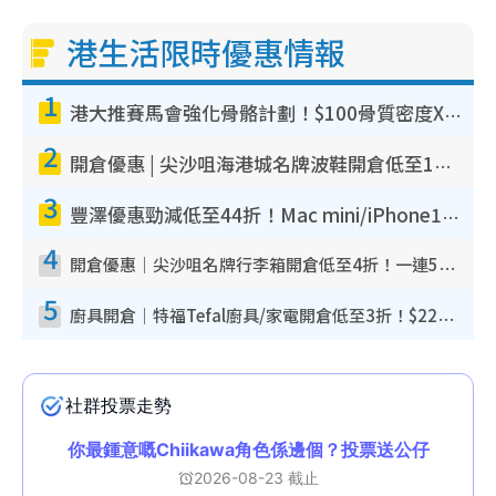
港生活限時優惠情報
1
港大推賽馬會強化骨骼計劃！$100骨質密度X光檢查 完成免費運動訓練送超市禮券！附參加資格
2
開倉優惠 | 尖沙咀海港城名牌波鞋開倉低至1折！On鞋$899起／Joy&Peace鞋履$98起
3
豐澤優惠勁減低至44折！Mac mini/iPhone17Pro大減價！廚房家電$220起
4
開倉優惠｜尖沙咀名牌行李箱開倉低至4折！一連5日 American Tourister/ace./Hallmark $200起！
5
廚具開倉｜特福Tefal廚具/家電開倉低至3折！$220起買平底鍋/炒鑊/湯煲！電飯煲/吸塵機/燙斗$418起