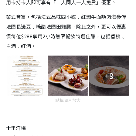
用卡持卡人即可享有「二人同人一人免費」優惠。
菜式豐富，包括法式品味四小碟﹑紅燜牛面頰肉海參伴
法國長邊豆﹑糖醋法國田雞腿。除此之外，更可以優惠
價每位$288享用2小時無限暢飲特選佳釀，包括香檳﹑
白酒﹑紅酒。
+9
點擊圖片放大
十里洋場