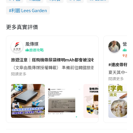
利園 Lees Garden
更多真實評價
風傳媒
營養教
旅遊攻略
生
香港
旅遊注意｜搭飛機帶尿袋標明mAh都會被沒收😱出發前切記檢查「1
#連皮帶籽都
（文章由風傳媒授權轉載） 準備前往韓國旅遊的民眾，近期要特別留
夏天其中一種時
閱讀更多
閱讀更多