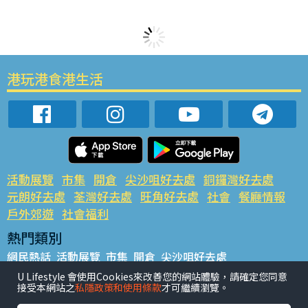
港玩港食港生活
活動展覽
市集
開倉
尖沙咀好去處
銅鑼灣好去處
元朗好去處
荃灣好去處
旺角好去處
社會
餐廳情報
戶外郊遊
社會福利
熱門類別
網民熱話
活動展覽
市集
開倉
尖沙咀好去處
銅鑼灣好去處
元朗好去處
荃灣好去處
旺角好去處
社會
U Lifestyle 會使用Cookies來改善您的網站體驗，請確定您同意
接受本網站之
私隱政策和使用條款
才可繼續瀏覽。
餐廳情報
戶外郊遊