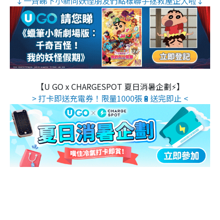
↓一齊睇下小新同妖怪朋友們點樣聯手拯救屋企人啦↓
【U GO x CHARGESPOT 夏日消暑企劃⚡】
> 打卡即送充電券！限量1000張🔋送完即止 <