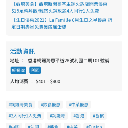
【觀塘美食】觀塘新開哥基主題火鍋店開業優惠
$15足料丼飯/雞煲火鍋放題4人同行1人免費
【生日優惠2021】La Famille 6月生日之星優惠 指
定日期壽星免費獲戚風蛋糕
活動資訊
地址
香港銅鑼灣恩平道28號利園二期101號舖
銅鑼灣
利園
人均消費
$401 - $800
銅鑼灣美食
飲食優惠
中菜優惠
2人同行1人免費
銅鑼灣
香港
香檳
中國
法國
美食
中菜
Fusion