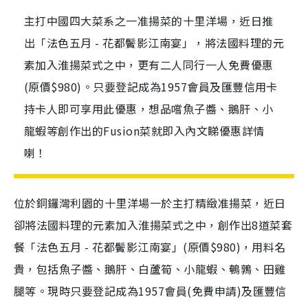
主打中國四大菜系之一准揚菜的十里洋場，近日推
出「法色五月 - 花都鬢影江南宴」，將法國料理的元
素加入淮揚菜式之中，更有二人同行一人免費優惠
(原價$980)。只要登記成為1957會員及匯豐信用卡
持卡人即可享用此優惠，想品嚐魚子醬、鵝肝、小
龍蝦等創作出的Fusion菜就即入內文睇優惠詳情
喇！
位於銅鑼灣利園的十里洋場一於主打精緻准揚菜，近日
卻將法國料理的元素加入淮揚菜式之中，創作出8道菜套
餐「法色五月 - 花都鬢影江南宴」(原價$980)，用料名
貴，包括魚子醬、鵝肝、白蘆筍、小龍蝦、鵪鶉、田雞
腿等。現時只要登記成為1957會員(免費申請)及匯豐信