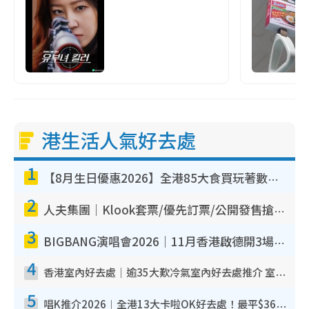
港生活人氣好去處
1
【8月生日優惠2026】全港85大食買玩著數攻略 自助餐/火鍋放題同行免費＋誠品/DONKI送現金券
2
人夫集團｜Klook套票/優先訂票/公開發售搶飛攻略！附票價.購票連結.場地座位表
3
BIGBANG演唱會2026｜11月香港啟德開3場！實名制VIP申請、優先購票攻略
4
香港室內好去處｜逾35大歎冷氣室內好去處推介 室內活動免費避雨無懼落雨
5
唱K推介2026︱全港13大卡啦OK好去處！最平$36起 日文K都有！(附地址+收費詳情)