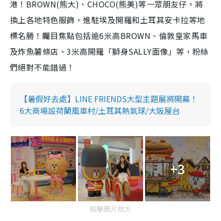
港！BROWN(熊大)、CHOCO(熊美)等一眾朋友仔，將
換上各地特色服飾，進駐埃及開羅和土耳其安卡拉等地
標名勝！矚目焦點包括逾6米高BROWN、倫敦皇家馬車
及炸魚薯條店、3米高開羅「獅身SALLY面像」等，粉絲
們絕對不能錯過！
【暑假好去處】LINE FRIENDS大型主題展將開幕！
6大商場設荷蘭風車村/土耳其熱氣球/大阪屋台
+3
點擊圖片放大