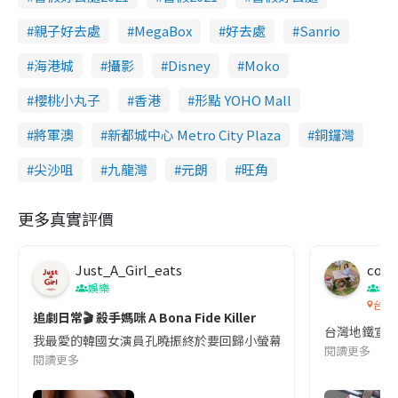
親子好去處
MegaBox
好去處
Sanrio
海港城
攝影
Disney
Moko
櫻桃小丸子
香港
形點 YOHO Mall
將軍澳
新都城中心 Metro City Plaza
銅鑼灣
尖沙咀
九龍灣
元朗
旺角
更多真實評價
Just_A_Girl_eats
co c
娛樂
吹
台灣
追劇日常🎬 殺手媽咪 A Bona Fide Killer
台灣地鐵宣
我最愛的韓國女演員孔曉振終於要回歸小螢幕啦!這次的劇本改編自同名
閱讀更多
閱讀更多