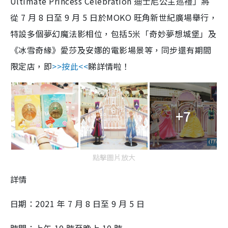
Ultimate Princess Celebration 迪士尼公主巡禮」將
從 7 月 8 日至 9 月 5 日於MOKO 旺角新世紀廣場舉行，
特設多個夢幻魔法影相位，包括5米「奇妙夢想城堡」及
《冰雪奇緣》愛莎及安娜的電影場景等，同步還有期間
限定店，即
>>按此<<
睇詳情啦！
+7
點擊圖片放大
詳情
日期：2021 年 7 月 8 日至 9 月 5 日
時間：上午 10 時至晚上 10 時