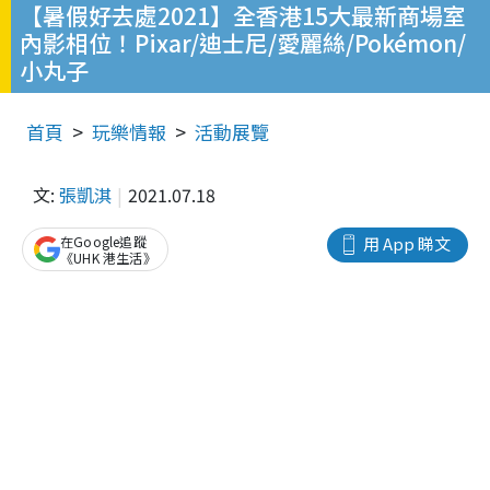
【暑假好去處2021】全香港15大最新商場室
內影相位！Pixar/迪士尼/愛麗絲/Pokémon/
小丸子
首頁
玩樂情報
活動展覽
文:
張凱淇
2021.07.18
在Google追蹤
用 App 睇文
《UHK 港生活》