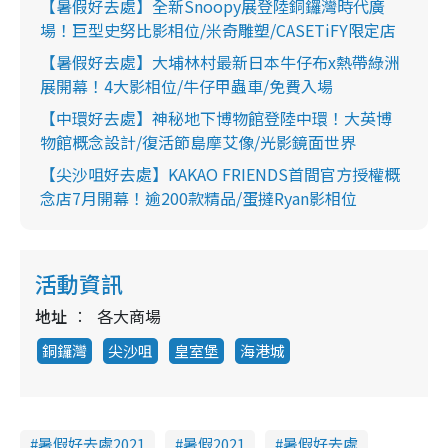
【暑假好去處】全新Snoopy展登陸銅鑼灣時代廣
場！巨型史努比影相位/米奇雕塑/CASETiFY限定店
【暑假好去處】大埔林村最新日本牛仔布x熱帶綠洲
展開幕！4大影相位/牛仔甲蟲車/免費入場
【中環好去處】神秘地下博物館登陸中環！大英博
物館概念設計/復活節島摩艾像/光影鏡面世界
【尖沙咀好去處】KAKAO FRIENDS首間官方授權概
念店7月開幕！逾200款精品/蛋撻Ryan影相位
活動資訊
地址
各大商場
銅鑼灣
尖沙咀
皇室堡
海港城
暑假好去處2021
暑假2021
暑假好去處