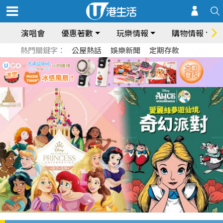
演唱會
優惠著數
玩樂情報
購物情報
熱門關鍵字：
公屋熱話
娛樂新聞
定期存款