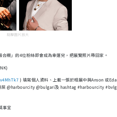
點擊圖片放大
「最合襯」的4位粉絲即會成為幸運兒，把展覽照片帶回家。
NK)
vGv4MhTk7
) 填寫個人資料、上載一張於相展中與Anson 或Ed
city @bulgari及 hashtag #harbourcity #bvlga
獎事宜