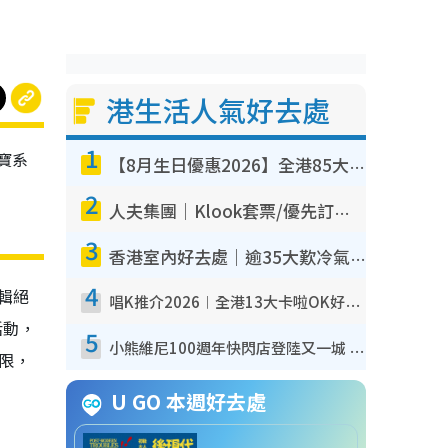
港生活人氣好去處
1
珠寶系
【8月生日優惠2026】全港85大食買玩著數攻略 自助餐/火鍋放題同行免費＋誠品/DONKI送現金券
2
人夫集團｜Klook套票/優先訂票/公開發售搶飛攻略！附票價.購票連結.場地座位表
3
香港室內好去處｜逾35大歎冷氣室內好去處推介 室內活動免費避雨無懼落雨
4
一輯絕
唱K推介2026︱全港13大卡啦OK好去處！最平$36起 日文K都有！(附地址+收費詳情)
活動，
5
小熊維尼100週年快閃店登陸又一城 重現百畝森林經典場景／獨家限定盲盒登場／專屬DIY香水
有限，
U GO 本週好去處