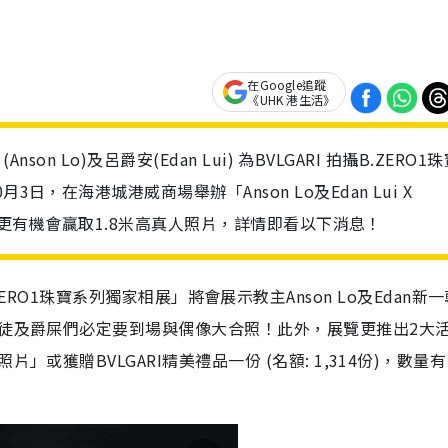
在Google追蹤
《UHK 港生活》
on Lo)及呂爵安(Edan Lui) 為BVLGARI 拍攝B.ZERO1
日，在海港城港威商場舉辦「Anson Lo及Edan Lui X
，粉絲更有機會贏取1.8米高真人照片，詳情即看以下消息！
RI B.ZERO1珠寶系列獨家相展」將會展示教主Anson Lo及Edan新
神徒及爵屎們必定要到場與偶像大合照！此外，展覽更推出2大
」或獲贈BVLGARI精美禮品一份 (名額: 1,314份)，數量