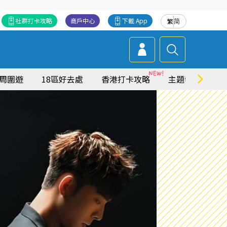
社群打卡攻略
商戶中心
下載 App
繁
简
周圍遊
18區好去處
香港打卡攻略
主題特集