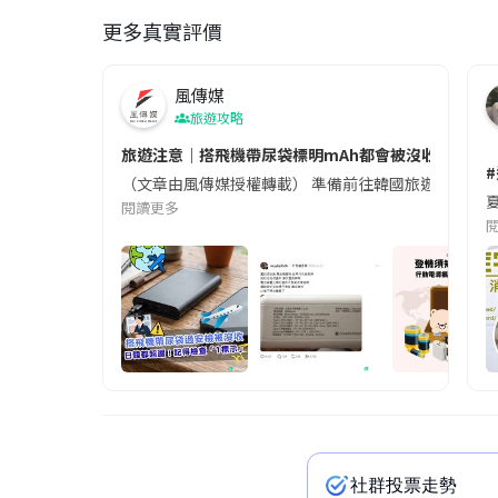
更多真實評價
風傳媒
旅遊攻略
旅遊注意｜搭飛機帶尿袋標明mAh都會被沒收😱出發前
（文章由風傳媒授權轉載） 準備前往韓國旅遊的民眾，
夏
閱讀更多