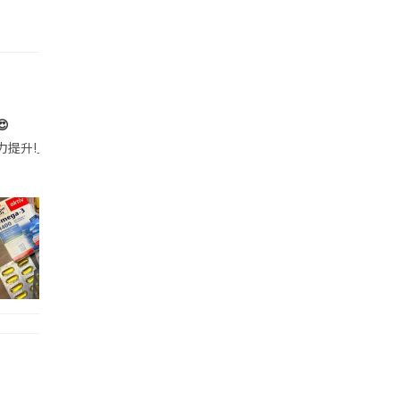

帶的行動電源機身已標示「10000mAh」，卻仍被要求當場丟棄，讓他
注力提升!｣ 長時間對住電腦､剪片寫稿,成日覺得眼睛乾澀､腦袋好似｢斷線｣｡試咗
好多鮮為人知嘅好處：減肥、消水腫、降血脂、美白養顏👇 冬瓜5大功效✨ 1️⃣ 利尿