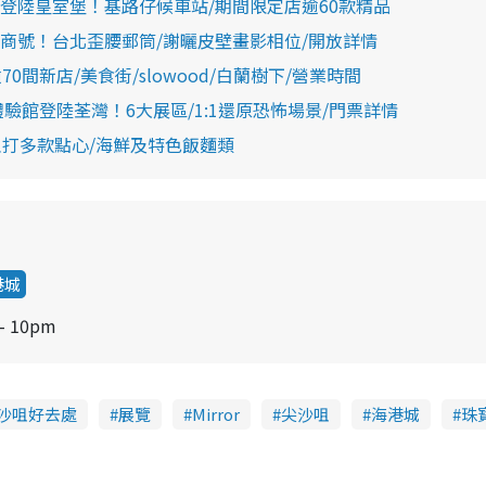
登陸皇室堡！基路仔候車站/期間限定店逾60款精品
商號！台北歪腰郵筒/謝曬皮壁畫影相位/開放詳情
間新店/美食街/slowood/白蘭樹下/營業時間
驗館登陸荃灣！6大展區/1:1還原恐怖場景/門票詳情
主打多款點心/海鮮及特色飯麵類
港城
 10pm
沙咀好去處
展覽
Mirror
尖沙咀
海港城
珠