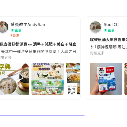
營養教主AndySan
Soul CC
生活
生活
香港
切記檢查「1標示」🚨
呢款魚油大家食過未
#連皮帶籽都係寶 🥒 消暑＋減肥＋美白＋降血脂
近期要特別留意隨身行李中的行動電源。一名旅客日前在機場安檢時，明明攜
💊 ｢精神返晒嚟,專
天其中一種時令蔬果非冬瓜莫屬！大暑之日，點都要飲碗冬瓜湯消暑解渴！除了解暑，冬瓜仲有
閱讀更多
閱讀更多