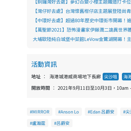
【銅鑼灣好去處】夢幻百變小櫻主題鐵道打卡位
【灣仔好去處】台灣懷舊柑仔店主題展登陸尚青
【中環好去處】超過80年歷史中環街市開幕！逾70
【萬聖節2021】恐怖漫畫家伊藤潤二詭異世界體
大埔歐陸純白城堡中菜館LeVow金鷺湖開幕！
活動資訊
地址
海港城港威商場地下長廊
尖沙咀
海
開放時間
2021年9月11日至10月3日，10am –
MIRROR
Anson Lo
Edan 呂爵安
尖
盧瀚霆
呂爵安