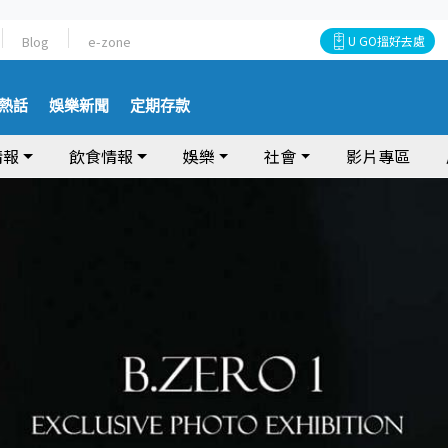
Blog
e-zone
U GO搵好去處
熱話
娛樂新聞
定期存款
情報
飲食情報
娛樂
社會
影片專區