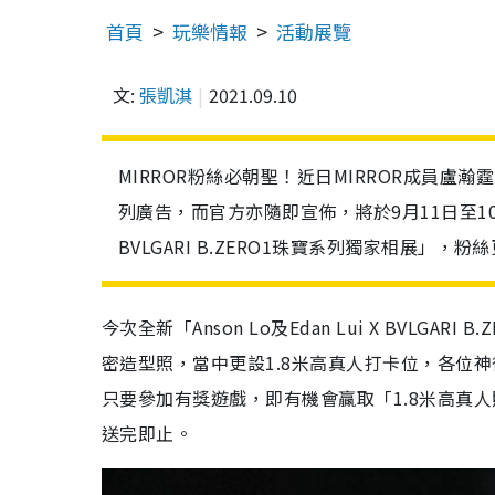
首頁
玩樂情報
活動展覽
文:
張凱淇
2021.09.10
MIRROR粉絲必朝聖！近日MIRROR成員盧瀚霆 (Ans
列廣告，而官方亦隨即宣佈，將於9月11日至10月3
BVLGARI B.ZERO1珠寶系列獨家相展」
今次全新「Anson Lo及Edan Lui X BVLGA
密造型照，當中更設1.8米高真人打卡位，各位
只要參加有獎遊戲，即有機會贏取「1.8米高真人照片
送完即止。