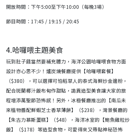
開放時間：下午5:00至下午10:00（每晚3場）
節目時間：17:45 / 19:15 / 20:45
4.哈囉喂主題美食
玩到肚子餓當然要補充體力，海洋公園哈囉喂食物方面
設計亦心思不少！爐炭燒餐廳提供【哈囉喂套餐】
（$380），可以選擇可怕稻草人的泰式海鮮炒金邊粉，
配合斑蘭椰汁飯布甸作甜點，詭異造型美食讓大家的旅
程增添萬聖節恐怖感！另外，冰極餐廳推出的【南瓜未
來植物醬配鮮蝦芝士香草薄餅】（$238），灣景餐廳的
【朱古力慕斯蛋糕】（$48），海洋冰室的【鮑魚雞粒炒
飯】（$178）等造型食物，可愛得來又帶點神秘恐怖