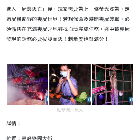
進入「屍襲逃亡」後，玩家需要帶上一條螢光腰帶，走
過屍橫遍野的喪屍世界！若想保命及避開喪屍襲擊，必
須儘快在充滿喪屍之地尋找血清完成任務，途中被喪屍
發現的話務必要拔腿而逃！刺激度絕對滿分！
點擊圖片放大
詳情：
位置：高峰樂園大街