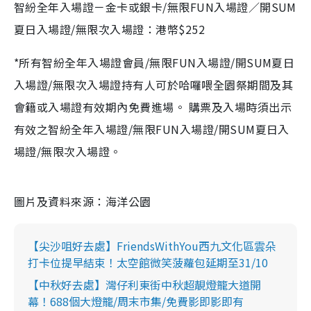
智紛全年入場證－金卡或銀卡/無限FUN入場證／開SUM
夏日入場證/無限次入場證：港幣$252
*所有智紛全年入場證會員/無限FUN入場證/開SUM夏日
入場證/無限次入場證持有人可於哈囉喂全園祭期間及其
會籍或入場證有效期內免費進場。 購票及入場時須出示
有效之智紛全年入場證/無限FUN入場證/開SUM夏日入
場證/無限次入場證。
圖片及資料來源：海洋公園
【尖沙咀好去處】FriendsWithYou西九文化區雲朵
打卡位提早結束！太空館微笑菠蘿包延期至31/10
【中秋好去處】灣仔利東街中秋超靚燈籠大道開
幕！688個大燈籠/周末市集/免費影即影即有