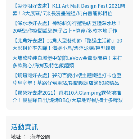
【尖沙咀好去處】K11 Art Mall Design Fest 2021開
幕！3大展區/ 7米長漫畫隧道/純白書籠影相位
【深水埗好去處】神秘斜角行選物店登陸深水埗！
20呎迷你空間設迷妹子占卜+算命/多款本地手作
【北角好去處】北角大型藝術節「路過生活節」20
大影相位率先睇！海邊小島/漂浮泳棚/巨型蠔殼
大埔歐陸純白城堡中菜館LeVow金鷺湖開幕！主打
多款點心/海鮮及特色飯麵類
【銅鑼灣好去處】夢幻百變小櫻主題鐵道打卡位登
陸皇室堡！基路仔候車站/期間限定店逾60款精品
【露營好去處2021】香港10大Glamping露營地推
介！觀星睇日出/燒烤BBQ/大草地野餐/摘士多啤梨
活動資訊
地址
海洋公園