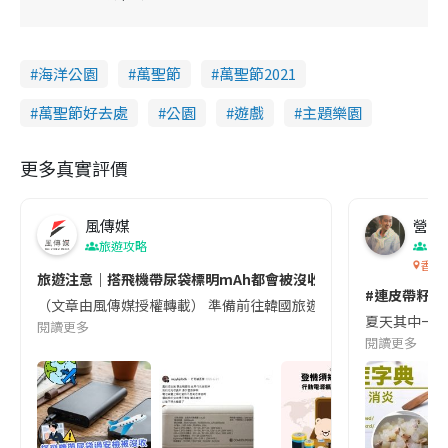
海洋公園
萬聖節
萬聖節2021
萬聖節好去處
公園
遊戲
主題樂園
更多真實評價
風傳媒
營養教
旅遊攻略
生
香港
旅遊注意｜搭飛機帶尿袋標明mAh都會被沒收😱出發前切記檢查「1
#連皮帶籽都
（文章由風傳媒授權轉載） 準備前往韓國旅遊的民眾，近期要特別留
夏天其中一種時
閱讀更多
閱讀更多