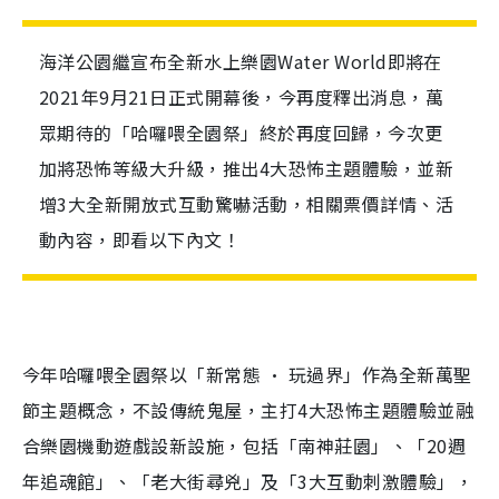
海洋公園繼宣布全新水上樂園Water World即將在
2021年9月21日正式開幕後，今再度釋出消息，萬
眾期待的「哈囉喂全園祭」終於再度回歸，今次更
加將恐怖等級大升級，推出4大恐怖主題體驗，並新
增3大全新開放式互動驚嚇活動，相關票價詳情、活
動內容，即看以下內文！
今年哈囉喂全園祭以「新常態 • 玩過界」作為全新萬聖
節主題概念，不設傳統鬼屋，主打4大恐怖主題體驗並融
合樂園機動遊戲設新設施，包括「南神莊園」、「20週
年追魂館」、「老大街尋兇」及「3大互動刺激體驗」，