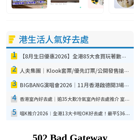
港生活人氣好去處
1
【8月生日優惠2026】全港85大食買玩著數攻略 自助餐/火鍋放題同行免費＋誠品/DONKI送現金券
2
人夫集團｜Klook套票/優先訂票/公開發售搶飛攻略！附票價.購票連結.場地座位表
3
BIGBANG演唱會2026｜11月香港啟德開3場！實名制VIP申請、優先購票攻略
4
香港室內好去處｜逾35大歎冷氣室內好去處推介 室內活動免費避雨無懼落雨
5
唱K推介2026︱全港13大卡啦OK好去處！最平$36起 日文K都有！(附地址+收費詳情)