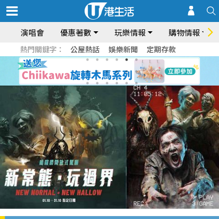
演唱會
優惠著數
玩樂情報
購物情報
熱門關鍵字：
公屋熱話
娛樂新聞
定期存款