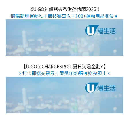
《U GO》請您去香港運動節2026！
體驗新興運動💦＋競技賽事💪＋100+運動用品攤位🔥
【U GO x CHARGESPOT 夏日消暑企劃⚡】
> 打卡即送充電券！限量1000張🔋送完即止 <