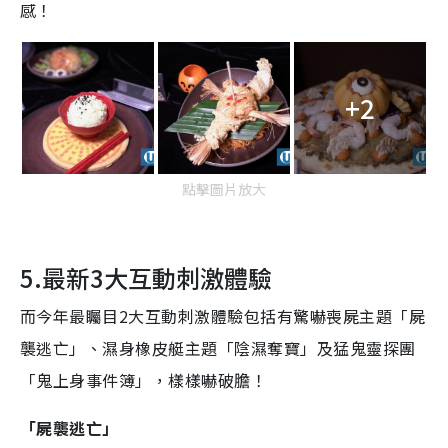
感！
+2
點擊圖片放大
5.最新3大互動刺激體驗
而今年最矚目2大互動刺激體驗包括有驚嚇喪屍主題「屍
襲逃亡」、濕身橡皮艇主題「陰濕奪寶」及猛鬼靈探團
「鬼上身事件簿」，樣樣嚇破膽！
「屍襲逃亡」