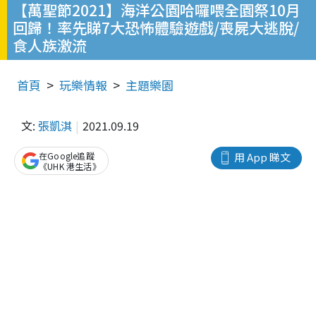
【萬聖節2021】海洋公園哈囉喂全園祭10月
回歸！率先睇7大恐怖體驗遊戲/喪屍大逃脫/
食人族激流
首頁
玩樂情報
主題樂園
文:
張凱淇
2021.09.19
在Google追蹤
用 App 睇文
《UHK 港生活》