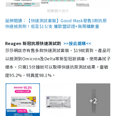
點擊圖片放大
延伸閱讀：【快速測試套裝】Good Mask發售3款抗原
快速檢測劑！低至$15/支 獲歐盟認證+無限購數量
Reagen 新冠抗原快速測試劑
>>按此選購<<
莎莎網店亦有售多款快速測試套裝，$19就買到。產品可
以檢測到Omicron及Delta等新型冠狀病毒，使用鼻拭子
樣本，只需15分鐘就可以取得快速抗原測試結果。靈敏
度95.2%，特異度98.1%。
+2