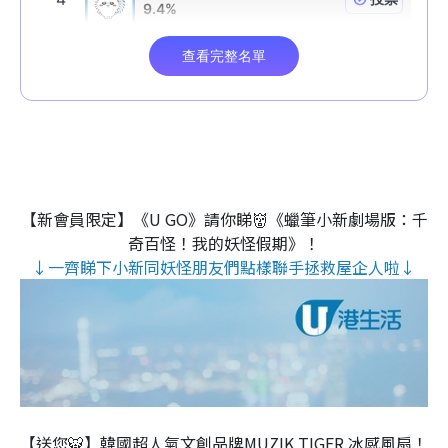
【新會員限定】《U GO》請你睇👹《蠟筆小新劇場版：千
奇百怪！我的妖怪假期》！
↓一齊睇下小新同妖怪朋友們點樣聯手拯救屋企人啦↓
【送您🐯】韓國超人氣文創品牌MUZIK TIGER 冰感風扇！