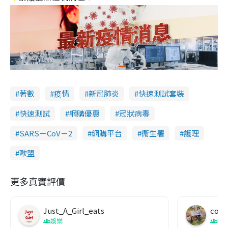
著數
疫情
新冠肺炎
快速測試套裝
快速測試
網購優惠
冠狀病毒
SARS－CoV－2
網購平台
衞生署
護理
歐盟
更多真實評價
Just_A_Girl_eats
co c
娛樂
吹