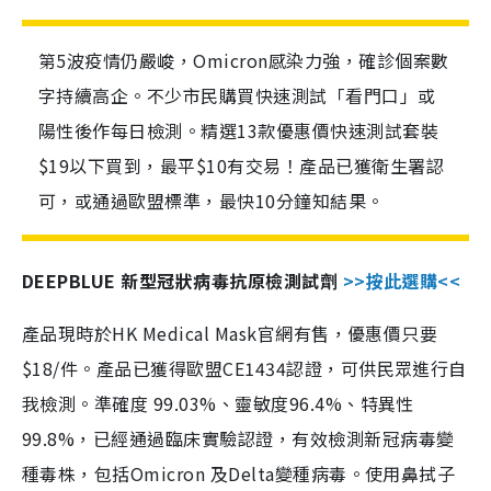
第5波疫情仍嚴峻，Omicron感染力強，確診個案數
字持續高企。不少市民購買快速測試「看門口」或
陽性後作每日檢測。精選13款優惠價快速測試套裝
$19以下買到，最平$10有交易！產品已獲衛生署認
可，或通過歐盟標準，最快10分鐘知結果。
DEEPBLUE 新型冠狀病毒抗原檢測試劑
>>按此選購<<
產品現時於HK Medical Mask官網有售，優惠價只要
$18/件。產品已獲得歐盟CE1434認證，可供民眾進行自
我檢測。準確度 99.03%、靈敏度96.4%、特異性
99.8%，已經通過臨床實驗認證，有效檢測新冠病毒變
種毒株，包括Omicron 及Delta變種病毒。使用鼻拭子