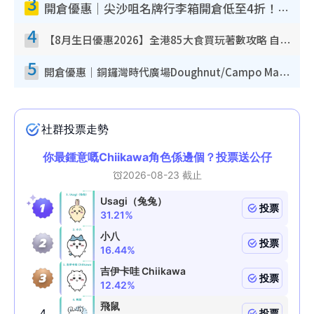
3
開倉優惠｜尖沙咀名牌行李箱開倉低至4折！一連5日 American Tourister/ace./Hallmark $200起！
4
【8月生日優惠2026】全港85大食買玩著數攻略 自助餐/火鍋放題同行免費＋誠品/DONKI送現金券
5
開倉優惠｜銅鑼灣時代廣場Doughnut/Campo Marzio開倉低至1折！背囊、書包、手袋劈價$200起