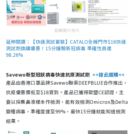
點擊圖片放大
延伸閱讀：【快速測試套裝】CATALO全線門市$16快速
測試劑換購優惠！15分鐘驗新冠病毒 準確性高達
98.26%
Savewo新型冠狀病毒快速抗原測試劑
>>按此選購<<
產品由香港口罩品牌Savewo聯乘DEEPBLUE合作推出，
抗疫優惠價低至$18買到。產品已獲得歐盟CE認證，主
要以採集鼻液樣本作檢測，能有效檢測Omicron及Delta
變種病毒，準確度達至99%，最快15分鐘就能知道檢測
結果。