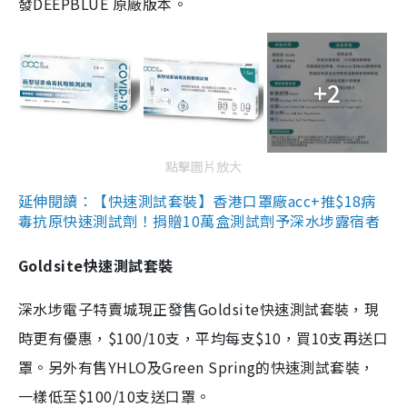
發DEEPBLUE 原廠版本。
+2
點擊圖片放大
延伸閱讀：【快速測試套裝】香港口罩廠acc+推$18病
毒抗原快速測試劑！捐贈10萬盒測試劑予深水埗露宿者
Goldsite快速測試套裝
深水埗電子特賣城現正發售Goldsite快速測試套裝，現
時更有優惠，$100/10支，平均每支$10，買10支再送口
罩。另外有售YHLO及Green Spring的快速測試套裝，
一樣低至$100/10支送口罩。