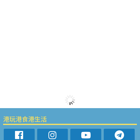
港玩港食港生活