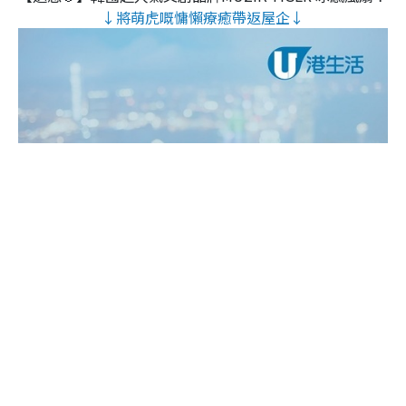
↓將萌虎嘅慵懶療癒帶返屋企↓