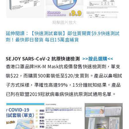
點擊圖片放大
延伸閱讀：【快速測試套裝】鄰住買開賣$9.9快速測試
劑！最快即日發貨 每日15萬盒補貨
SEJOY SARS-CoV-2 抗原快速檢測
>>按此選購<<
香港口罩品牌HK-M Mask抗疫價發售快速檢測劑，單支
裝$22，而購買500套裝低至$20/支買到。產品以鼻咽拭
子方式採樣，準確性高達99%，15分鐘就知結果。產品
已列在歐盟2019冠狀病毒病快速抗原測試通用名單。