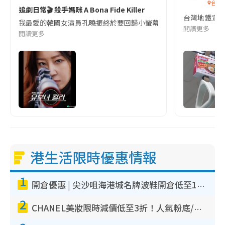
台灣
追劇日常🎬 殺手媽咪 A Bona Fide Killer
台灣地鐵宣
我最愛的韓國女演員孔曉振終於要回歸小螢幕啦!這次的劇本改編自同名
閱讀更多
閱讀更多
港生活限時優惠情報
1
開倉優惠 | 尖沙咀海港城名牌波鞋開倉低至1折！On鞋$899起／Joy&Peace鞋履$98起
2
CHANEL美妝限時減價低至3折！人氣粉底/唇膏/精華液低至$275！COCO香水都有平