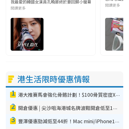
我最愛的韓國女演員孔曉振終於要回歸小螢幕啦!這次的劇本改編自同名
閱讀更多
閱讀更多
港生活限時優惠情報
1
港大推賽馬會強化骨骼計劃！$100骨質密度X光檢查 完成免費運動訓練送超市禮券！附參加資格
2
開倉優惠 | 尖沙咀海港城名牌波鞋開倉低至1折！On鞋$899起／Joy&Peace鞋履$98起
3
豐澤優惠勁減低至44折！Mac mini/iPhone17Pro大減價！廚房家電$220起