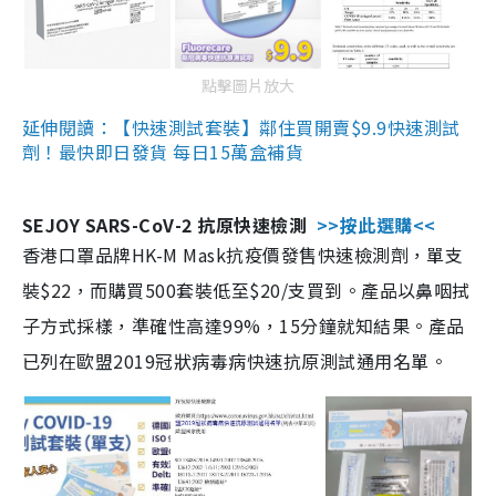
點擊圖片放大
延伸閱讀：【快速測試套裝】鄰住買開賣$9.9快速測試
劑！最快即日發貨 每日15萬盒補貨
SEJOY SARS-CoV-2 抗原快速檢測
>>按此選購<<
香港口罩品牌HK-M Mask抗疫價發售快速檢測劑，單支
裝$22，而購買500套裝低至$20/支買到。產品以鼻咽拭
子方式採樣，準確性高達99%，15分鐘就知結果。產品
已列在歐盟2019冠狀病毒病快速抗原測試通用名單。