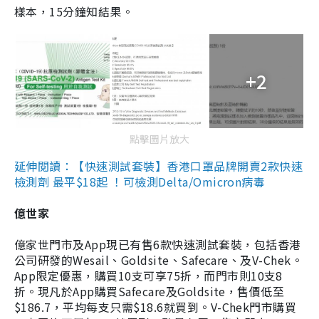
樣本，15分鐘知結果。
+2
點擊圖片放大
延伸閱讀：【快速測試套裝】香港口罩品牌開賣2款快速
檢測劑 最平$18起 ！可檢測Delta/Omicron病毒
億世家
億家世門市及App現已有售6款快速測試套裝，包括香港
公司研發的Wesail、Goldsite、Safecare、及V-Chek。
App限定優惠，購買10支可享75折，而門市則10支8
折。現凡於App購買Safecare及Goldsite，售價低至
$186.7，平均每支只需$18.6就買到。V-Chek門市購買