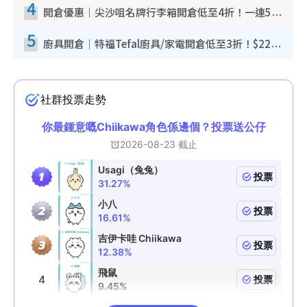
4
開倉優惠｜尖沙咀名牌行李箱開倉低至4折！一連5日 American Tourister/ace./Hallmark $200起！
5
廚具開倉｜特福Tefal廚具/家電開倉低至3折！$220起買平底鍋/炒鑊/湯煲！電飯煲/吸塵機/燙斗$418起