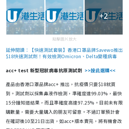
+2
點擊圖片放大
延伸閱讀：【快速測試套裝】香港口罩品牌Savewo推出
$18快速測試劑！有效檢測Omicron、Delta變種病毒
acc+ test 新型冠狀病毒抗原測試劑
>>按此選購<<
產品由香港口罩品牌acc+ 推出，抗疫價只要$18就買
到。測試劑以採集鼻液作檢測，準確度達99.03%，最快
15分鐘知道結果，而且準確度高達97.25%。目前未有限
購數量，需要大量購入的朋友可留意。不過訂單預計會
在確認後10至21日出貨，如acc+版本賣完，將有機會改