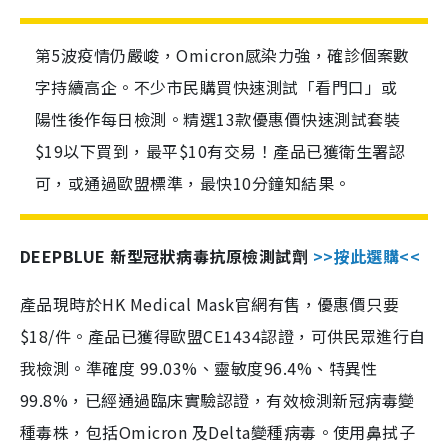
第5波疫情仍嚴峻，Omicron感染力強，確診個案數
字持續高企。不少市民購買快速測試「看門口」或
陽性後作每日檢測。精選13款優惠價快速測試套裝
$19以下買到，最平$10有交易！產品已獲衛生署認
可，或通過歐盟標準，最快10分鐘知結果。
DEEPBLUE 新型冠狀病毒抗原檢測試劑
>>按此選購<<
產品現時於HK Medical Mask官網有售，優惠價只要
$18/件。產品已獲得歐盟CE1434認證，可供民眾進行自
我檢測。準確度 99.03%、靈敏度96.4%、特異性
99.8%，已經通過臨床實驗認證，有效檢測新冠病毒變
種毒株，包括Omicron 及Delta變種病毒。使用鼻拭子