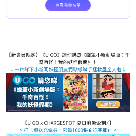
【新會員限定】《U GO》請你睇👹《蠟筆小新劇場版：千
奇百怪！我的妖怪假期》！
↓一齊睇下小新同妖怪朋友們點樣聯手拯救屋企人啦↓
【U GO x CHARGESPOT 夏日消暑企劃⚡】
> 打卡即送充電券！限量1000張🔋送完即止 <