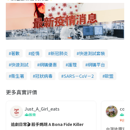
著數
疫情
新冠肺炎
快速測試套裝
快速測試
網購優惠
護理
網購平台
衞生署
冠狀病毒
SARS－CoV－2
歐盟
更多真實評價
Just_A_Girl_eats
co c
娛樂
吹
台灣
追劇日常🎬 殺手媽咪 A Bona Fide Killer
台灣地鐵宣