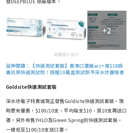
發DEEPBLUE 原廠版本。
+2
點擊圖片放大
延伸閱讀：【快速測試套裝】香港口罩廠acc+推$18病
毒抗原快速測試劑！捐贈10萬盒測試劑予深水埗露宿者
Goldsite快速測試套裝
深水埗電子特賣城現正發售Goldsite快速測試套裝，現
時更有優惠，$100/10支，平均每支$10，買10支再送口
罩。另外有售YHLO及Green Spring的快速測試套裝，
一樣低至$100/10支送口罩。