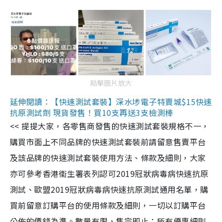
點擊圖片放大
延伸閱讀：【快速測試套裝】深水埗電子特賣城$15快速
抗原測試劑 現貨發售！買10支再送3支檢測棒
<< 提提大家，各零售商發售的快速測試套裝規格不一，
購買市面上不同品牌的快速測試套裝前請留意售賣平台
及該品牌的快速測試套裝使用方法、條款及細則，大家
亦可參考香港衞生署表列認可2019冠狀病毒病快速抗原
測試、歐盟2019冠狀病毒病快速抗原測試通用名單，購
買前留意訂購平台的使用條款及細則，一切以訂購平台
公佈的價錢為準。數量有限，售完即止；所有優惠細則