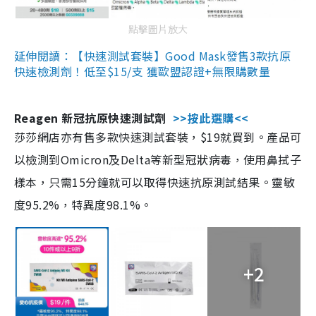
點擊圖片放大
延伸閱讀：【快速測試套裝】Good Mask發售3款抗原
快速檢測劑！低至$15/支 獲歐盟認證+無限購數量
Reagen 新冠抗原快速測試劑
>>按此選購<<
莎莎網店亦有售多款快速測試套裝，$19就買到。產品可
以檢測到Omicron及Delta等新型冠狀病毒，使用鼻拭子
樣本，只需15分鐘就可以取得快速抗原測試結果。靈敏
度95.2%，特異度98.1%。
+2