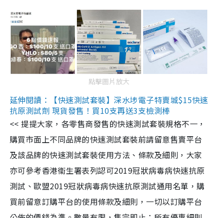
點擊圖片放大
延伸閱讀：【快速測試套裝】深水埗電子特賣城$15快速
抗原測試劑 現貨發售！買10支再送3支檢測棒
<< 提提大家，各零售商發售的快速測試套裝規格不一，
購買市面上不同品牌的快速測試套裝前請留意售賣平台
及該品牌的快速測試套裝使用方法、條款及細則，大家
亦可參考香港衞生署表列認可2019冠狀病毒病快速抗原
測試、歐盟2019冠狀病毒病快速抗原測試通用名單，購
買前留意訂購平台的使用條款及細則，一切以訂購平台
公佈的價錢為準。數量有限，售完即止；所有優惠細則