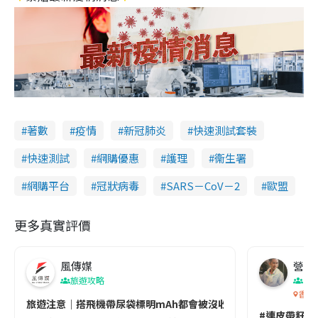
著數
疫情
新冠肺炎
快速測試套裝
快速測試
網購優惠
護理
衞生署
網購平台
冠狀病毒
SARS－CoV－2
歐盟
更多真實評價
風傳媒
營養教
旅遊攻略
生
香港
旅遊注意｜搭飛機帶尿袋標明mAh都會被沒收😱出發前切記檢查「1
#連皮帶籽都