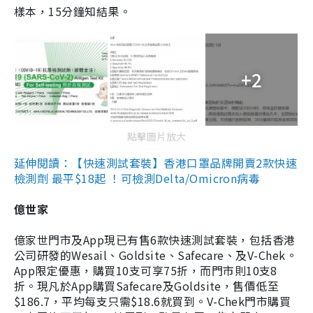
樣本，15分鐘知結果。
+2
點擊圖片放大
延伸閱讀：【快速測試套裝】香港口罩品牌開賣2款快速
檢測劑 最平$18起 ！可檢測Delta/Omicron病毒
億世家
億家世門市及App現已有售6款快速測試套裝，包括香港
公司研發的Wesail、Goldsite、Safecare、及V-Chek。
App限定優惠，購買10支可享75折，而門市則10支8
折。現凡於App購買Safecare及Goldsite，售價低至
$186.7，平均每支只需$18.6就買到。V-Chek門市購買