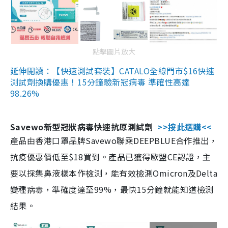
點擊圖片放大
延伸閱讀：【快速測試套裝】CATALO全線門市$16快速
測試劑換購優惠！15分鐘驗新冠病毒 準確性高達
98.26%
Savewo新型冠狀病毒快速抗原測試劑
>>按此選購<<
產品由香港口罩品牌Savewo聯乘DEEPBLUE合作推出，
抗疫優惠價低至$18買到。產品已獲得歐盟CE認證，主
要以採集鼻液樣本作檢測，能有效檢測Omicron及Delta
變種病毒，準確度達至99%，最快15分鐘就能知道檢測
結果。