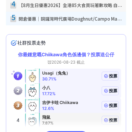
4
【8月生日優惠2026】全港85大食買玩著數攻略 自助餐/火鍋放題同行免費＋誠品/DONKI送現金券
5
開倉優惠｜銅鑼灣時代廣場Doughnut/Campo Marzio開倉低至1折！背囊、書包、手袋劈價$200起