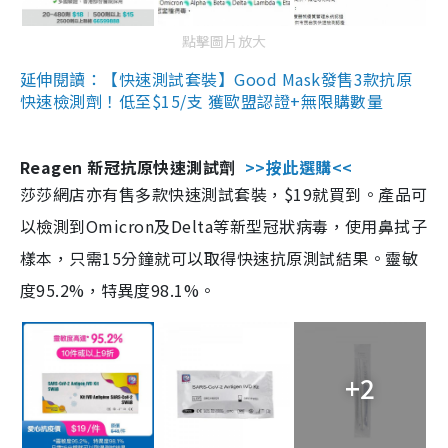
點擊圖片放大
延伸閱讀：【快速測試套裝】Good Mask發售3款抗原
快速檢測劑！低至$15/支 獲歐盟認證+無限購數量
Reagen 新冠抗原快速測試劑
>>按此選購<<
莎莎網店亦有售多款快速測試套裝，$19就買到。產品可
以檢測到Omicron及Delta等新型冠狀病毒，使用鼻拭子
樣本，只需15分鐘就可以取得快速抗原測試結果。靈敏
度95.2%，特異度98.1%。
+2