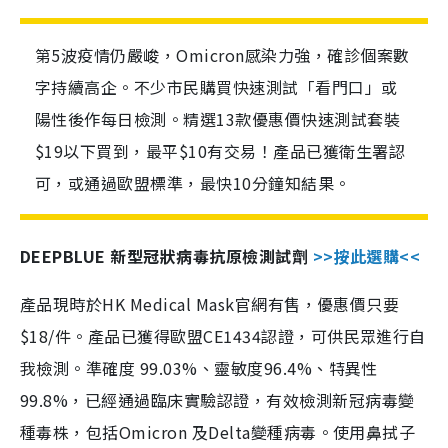
第5波疫情仍嚴峻，Omicron感染力強，確診個案數
字持續高企。不少市民購買快速測試「看門口」或
陽性後作每日檢測。精選13款優惠價快速測試套裝
$19以下買到，最平$10有交易！產品已獲衛生署認
可，或通過歐盟標準，最快10分鐘知結果。
DEEPBLUE 新型冠狀病毒抗原檢測試劑
>>按此選購<<
產品現時於HK Medical Mask官網有售，優惠價只要
$18/件。產品已獲得歐盟CE1434認證，可供民眾進行自
我檢測。準確度 99.03%、靈敏度96.4%、特異性
99.8%，已經通過臨床實驗認證，有效檢測新冠病毒變
種毒株，包括Omicron 及Delta變種病毒。使用鼻拭子