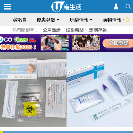
演唱會
優惠著數
玩樂情報
購物情報
熱門關鍵字：
公屋熱話
娛樂新聞
定期存款