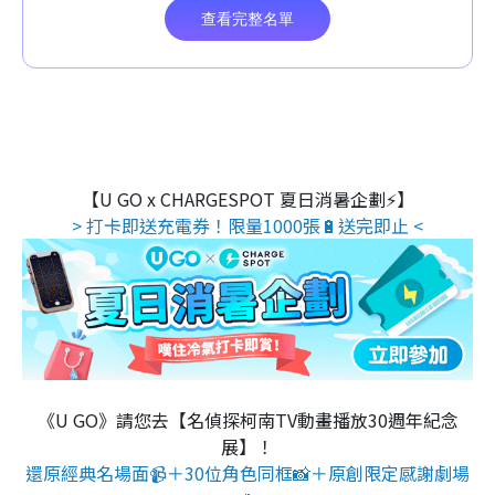
【U GO x CHARGESPOT 夏日消暑企劃⚡】
> 打卡即送充電券！限量1000張🔋送完即止 <
《U GO》請您去【名偵探柯南TV動畫播放30週年紀念
展】！
還原經典名場面📹＋30位角色同框📸＋原創限定感謝劇場