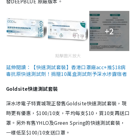
發DEEPBLUE 原廠版本。
+2
點擊圖片放大
延伸閱讀：【快速測試套裝】香港口罩廠acc+推$18病
毒抗原快速測試劑！捐贈10萬盒測試劑予深水埗露宿者
Goldsite快速測試套裝
深水埗電子特賣城現正發售Goldsite快速測試套裝，現
時更有優惠，$100/10支，平均每支$10，買10支再送口
罩。另外有售YHLO及Green Spring的快速測試套裝，
一樣低至$100/10支送口罩。