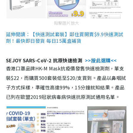
點擊圖片放大
延伸閱讀：【快速測試套裝】鄰住買開賣$9.9快速測試
劑！最快即日發貨 每日15萬盒補貨
SEJOY SARS-CoV-2 抗原快速檢測
>>按此選購<<
香港口罩品牌HK-M Mask抗疫價發售快速檢測劑，單支
裝$22，而購買500套裝低至$20/支買到。產品以鼻咽拭
子方式採樣，準確性高達99%，15分鐘就知結果。產品
已列在歐盟2019冠狀病毒病快速抗原測試通用名單。