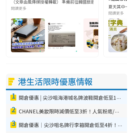
（文章由風傳媒授權轉載） 準備前往韓國旅遊的民眾，近期要特別留
夏天其中一種時
閱讀更多
閱讀更多
港生活限時優惠情報
1
開倉優惠 | 尖沙咀海港城名牌波鞋開倉低至1折！On鞋$899起／Joy&Peace鞋履$98起
2
CHANEL美妝限時減價低至3折！人氣粉底/唇膏/精華液低至$275！COCO香水都有平
3
開倉優惠｜尖沙咀名牌行李箱開倉低至4折！一連5日 American Tourister/ace./Hallmark $200起！