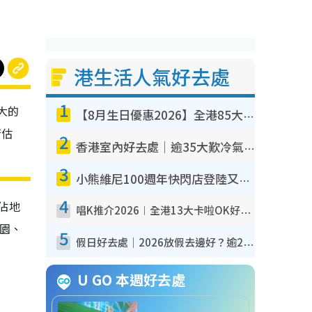
港生活人氣好去處
1
大的
【8月生日優惠2026】全港85大食買玩著數攻略 自助餐/火鍋放題同行免費＋誠品/DONKI送現金券
府估
2
香港室內好去處｜逾35大歎冷氣室內好去處推介 室內活動免費避雨無懼落雨
3
小熊維尼100週年快閃店登陸又一城 重現百畝森林經典場景／獨家限定盲盒登場／專屬DIY香水
4
佔地
唱K推介2026︱全港13大卡啦OK好去處！最平$36起 日文K都有！(附地址+收費詳情)
花園、
5
假日好去處｜2026放假去邊好？逾20放假好去處郊外/秘景 休閒半日或一日遊
U GO 本週好去處