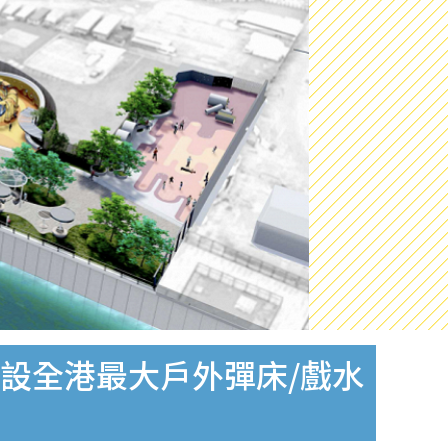
！設全港最大戶外彈床/戲水