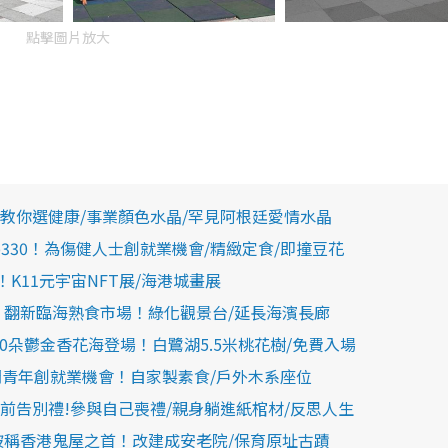
點擊圖片放大
教你選健康/事業顏色水晶/罕見阿根廷愛情水晶
o330！為傷健人士創就業機會/精緻定食/即撞豆花
K11元宇宙NFT展/海港城畫展
 翻新臨海熟食市場！綠化觀景台/延長海濱長廊
000朵鬱金香花海登場！白鷺湖5.5米桃花樹/免費入場
自閉青年創就業機會！自家製素食/戶外木系座位
前告別禮!參與自己喪禮/親身躺進紙棺材/反思人生
被稱香港鬼屋之首！改建成安老院/保育原址古蹟