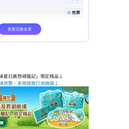
緣夏日異想尋龍記」限定精品↓
境地墊、多用途旅行收納袋↓