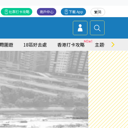
社群打卡攻略
商戶中心
下載 App
繁
简
周圍遊
18區好去處
香港打卡攻略
主題特集