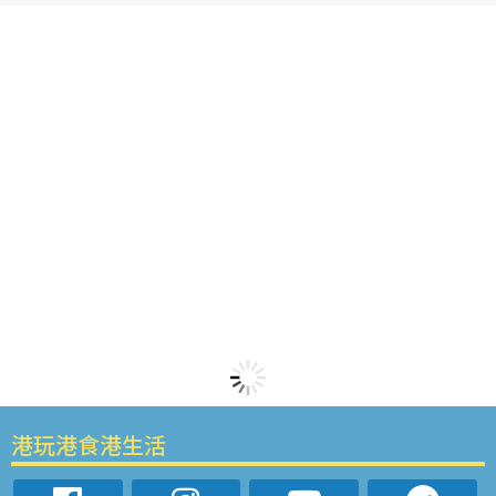
港玩港食港生活