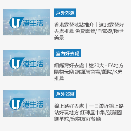
戶外郊遊
香港露營地點推介｜逾13露營好
去處推薦 免費露營/自駕遊/隱世
美景
室內好去處
銅鑼灣好去處︱逾20大HEA地方
購物玩樂 銅鑼灣商場/戲院/K房
推薦
戶外郊遊
錦上路好去處｜一日遊近錦上路
站好玩地方 紅磚屋市集/菠蘿園
餵羊駝/寵物友好餐廳