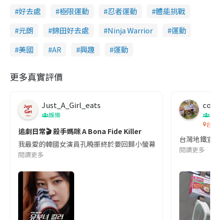
好去處
極限運動
忍者運動
體能挑戰
元朗
錦田好去處
Ninja Warrior
運動
美國
AR
興趣
運動
更多真實評價
Just_A_Girl_eats
co c
娛樂
吹
台灣
追劇日常🎬 殺手媽咪 A Bona Fide Killer
台灣地鐵宣
我最愛的韓國女演員孔曉振終於要回歸小螢幕啦!這次的劇本改編自同名
閱讀更多
閱讀更多