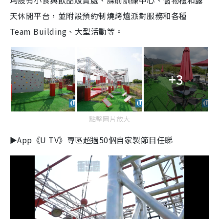
均設有小食與飲品販賣處、課前訓練中心、儲物櫃和露
天休閒平台，並附設預約制燒烤爐派對服務和各種
Team Building、大型活動等。
+3
點擊圖片放大
►App《U TV》專區超過50個自家製節目任睇