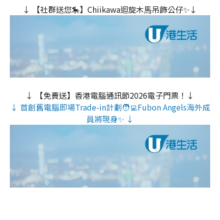
↓ 【社群送您🎠】Chiikawa迴旋木⾺吊飾公仔✨↓
↓ 【免費送】香港電腦通訊節2026電子門票！↓
↓ 首創舊電腦即場Trade-in計劃🧑‍💻Fubon Angels海外成
員將現身✨ ↓