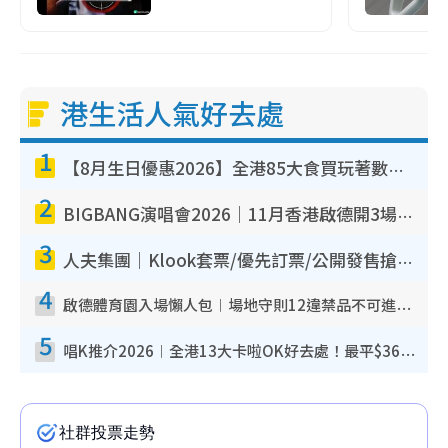
港生活人氣好去處
1
【8月生日優惠2026】全港85大食買玩著數攻略 自助餐/火鍋放題同行免費＋誠品/DONKI送現金券
2
BIGBANG演唱會2026｜11月香港啟德開3場！實名制VIP申請、優先購票攻略
3
人夫集團｜Klook套票/優先訂票/公開發售搶飛攻略！附票價.購票連結.場地座位表
4
啟德體育園入場懶人包︱場地守則12違禁品不可進場准帶細水樽但全場禁樽蓋！應援牌有限制！
5
唱K推介2026︱全港13大卡啦OK好去處！最平$36起 日文K都有！(附地址+收費詳情)