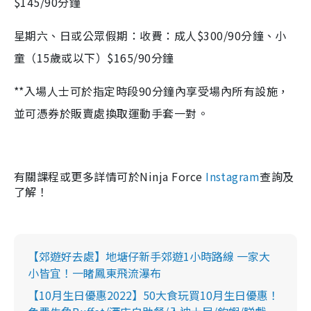
$145/90分鐘
星期六、日或公眾假期：收費：成人$300/90分鐘、小
童（15歲或以下）$165/90分鐘
**入場人士可於指定時段90分鐘內享受場內所有設施，
並可憑券於販賣處換取運動手套一對。
有關課程或更多詳情可於Ninja Force
Instagram
查詢及
了解！
【郊遊好去處】地塘仔新手郊遊1小時路線 一家大
小皆宜！一睹鳳東飛流瀑布
【10月生日優惠2022】50大食玩買10月生日優惠！