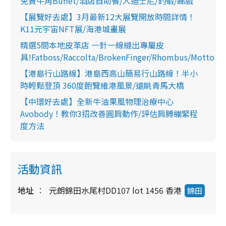
免費牛角Buffet/酒店自助餐/入迪士尼/釣蝦/睇戲
【展覽好去處】3月最新12大展覽開放時間詳情！
K11元宇宙NFT展/海港城畫展
精選5間本地皮革店 一針一線縫出專屬皮
具!Fatboss/Raccolta/BrokenFinger/Rhombus/Motto
【港島行山路線】港島西高山簡易行山路線！半小
時輕鬆登頂 360度飽覽維港風景/遠眺青馬大橋
【中環好去處】全新牛油果風物理治療中心
Avobody！教你3招改善圓肩動作/評估肩膊繃緊程
度方法
活動資訊
地址
元朗錦田水尾村DD107 lot 1456 香港
錦田