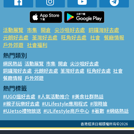
活動展覽
市集
開倉
尖沙咀好去處
銅鑼灣好去處
元朗好去處
荃灣好去處
旺角好去處
社會
餐廳情報
戶外郊遊
社會福利
熱門類別
網民熱話
活動展覽
市集
開倉
尖沙咀好去處
銅鑼灣好去處
元朗好去處
荃灣好去處
旺角好去處
社會
餐廳情報
戶外郊遊
熱門標籤
#UGO搵好去處
#人氣活動推介
#美食社群熱話
#親子玩樂好去處
#ULifestyle應用程式
#限時搶
#UJetso禮物放送
#ULifestyle商戶中心
#著數
#網絡熱話
香港經濟日報版權所有©2026