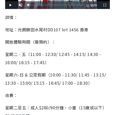
R
-
5:44
L
P
U
F
o
l
n
u
a
a
m
l
e
d
y
u
l
詳情：
e
t
s
d
e
c
m
:
r
3
e
.
e
地址：元朗錦田水尾村DD107 lot 1456 香港
a
1
n
4
%
i
開放體驗時間（需預約）：
n
i
星期二 - 五（11:00 - 12:30/ 12:45 - 14:15/ 14:30 -
n
16:00/ 16:15 - 17:45）
g
星期六-日 & 公眾假期（10:00 - 11:30/ 11:45 - 13:15/
T
13:30 - 15:00/ 15:15 - 16:45/ 17:00 - 18:30）
i
m
收費：
e
星期二至五：成人$280/90分鐘、小童（15歲或以下）