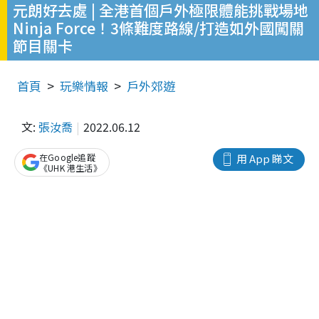
元朗好去處 | 全港首個戶外極限體能挑戰場地
Ninja Force！3條難度路線/打造如外國闖關
節目關卡
首頁
玩樂情報
戶外郊遊
文:
張汝喬
2022.06.12
在Google追蹤
用 App 睇文
《UHK 港生活》