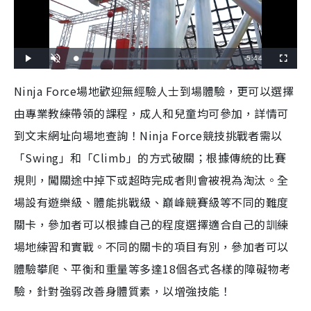
R
-
5:44
L
P
U
F
o
l
n
u
a
a
m
l
e
d
y
u
l
Ninja Force場地歡迎無經驗人士到場體驗，更可以選擇
e
t
s
d
e
c
m
:
r
由專業教練帶領的課程，成人和兒童均可參加，詳情可
3
e
.
e
a
1
n
4
到文末網址向場地查詢！Ninja Force競技挑戰者需以
%
i
「Swing」和「Climb」的方式破關；根據傳統的比賽
n
規則，闖關途中掉下或超時完成者則會被視為淘汰。全
i
場設有遊樂級、體能挑戰級、巔峰競賽級等不同的難度
n
關卡，參加者可以根據自己的程度選擇適合自己的訓練
g
場地練習和實戰。不同的關卡的項目有別，參加者可以
T
體驗攀爬、平衡和重量等多達18個各式各樣的障礙物考
i
驗，針對強弱改善身體質素，以增強技能！
m
e