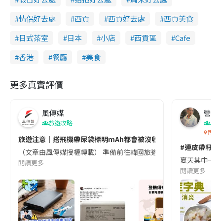
情侶好去處
西貢
西貢好去處
西貢美食
日式茶室
日本
小店
西貢區
Cafe
香港
餐廳
美食
更多真實評價
風傳媒
營養教
旅遊攻略
生
香港
旅遊注意｜搭飛機帶尿袋標明mAh都會被沒收😱出發前切記檢查「1
#連皮帶籽都
（文章由風傳媒授權轉載） 準備前往韓國旅遊的民眾，近期要特別留
夏天其中一種時
閱讀更多
閱讀更多