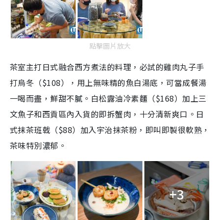
點擊圖片放大
茶室主打日式融合西方煮法的料理，必試的雞肉丸子手
打烏冬（$108），用上無味精的魚白湯底，可
當成餐湯
一喝而盡，
鮮甜不膩。白松露油冷素麵（$168）加上三
文魚子和西貢區內入貨的即拆蟹肉，十分清新爽口。日
式抹茶班戟（$88）加入
宇治抹茶粉
，即叫即製很軟熟，
茶味特別濃郁。
+3