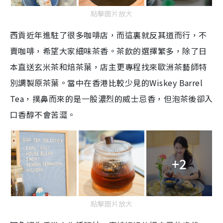
點擊圖片放大
西貢近年進駐了很多咖啡店，而這裏就反其道而行，不
賣咖啡，希望大家細味茶香。茶飲的選擇繁多，除了日
本直送玄米茶和焙茶葉，店主更專程找來歐洲茶藝師特
別調製原茶葉。
當中在香港比較少見的Wiskey Barrel
Tea，撲鼻而來的是一股濃烈的威士忌香，但泡茶後卻
入
口香醇不會苦澀。
+2
點擊圖片放大