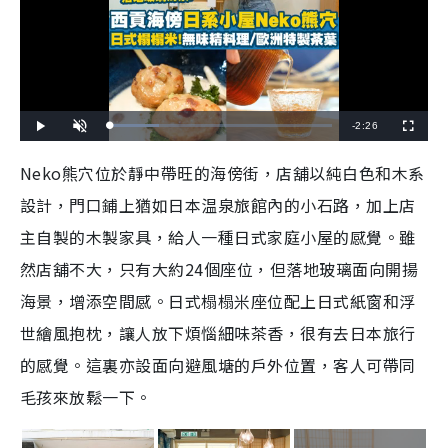
R
-
2:26
L
P
U
F
o
l
n
u
a
a
m
l
e
d
y
u
l
Neko熊穴位於靜中帶旺的
海傍街，店舖以純白色和木系
e
t
s
d
e
c
m
:
r
設計，
門口鋪上猶如日本
温泉旅館內的小石路，加上店
2
e
2
e
a
.
n
1
主自製的木製家具，給人一種日式家庭小屋的感覺。雖
9
i
%
然店舖不大，只有大約24個座位，但
落地玻璃面向開揚
n
海景，增添空間感。日式榻榻米座位配上
日式紙窗和浮
i
世繪風抱枕，讓人放下煩惱細味茶香，
很有去日本旅行
n
的感覺。這裏亦設面向避風塘的戶外位置，客人可帶同
g
毛孩來放鬆一下。
T
i