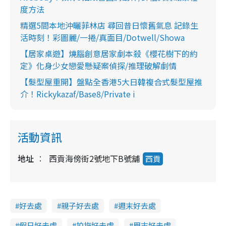
度方法
精選5間本地沖曬菲林店 尋回昔日懷舊氣息 記錄生
活時刻！彩圖麗/一捲/真面目/Dotwell/Showa
【居家桌遊】燒腦創意居家劇本殺《櫻花樹下的約
定》化身少女戀愛懸疑案偵探/推理破解劇情
【髮型屋重開】盤點全香港5大日韓複合式髮型屋推
介！Rickykazaf/Base8/Private i
活動資訊
地址
西貢海傍街2號地下B號舖
西貢
好去處
親子好去處
週末好去處
假日好去處
拍拖好去處
周末好去處