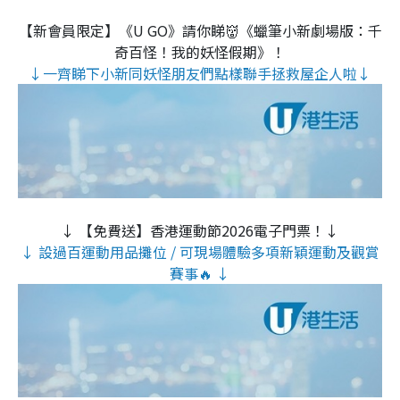
【新會員限定】《U GO》請你睇👹《蠟筆小新劇場版：千
奇百怪！我的妖怪假期》！
↓一齊睇下小新同妖怪朋友們點樣聯手拯救屋企人啦↓
↓ 【免費送】香港運動節2026電子門票！↓
↓ 設過百運動用品攤位 / 可現場體驗多項新穎運動及觀賞
賽事🔥 ↓