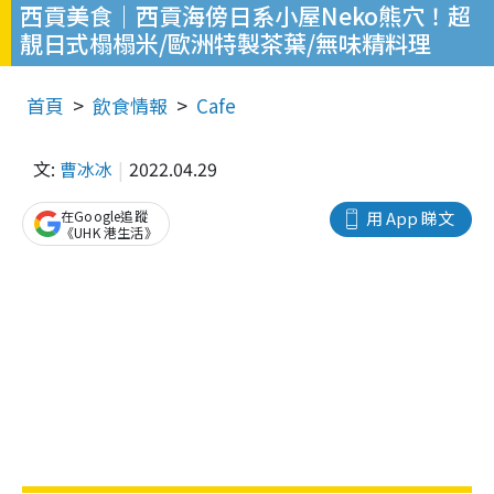
西貢美食｜西貢海傍日系小屋Neko熊穴！超
靚日式榻榻米/歐洲特製茶葉/無味精料理
首頁
飲食情報
Cafe
文:
曹冰冰
2022.04.29
在Google追蹤
用 App 睇文
《UHK 港生活》