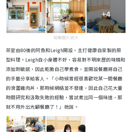
m
+4
e
點擊圖片放大
茶室由80後的阿魚和Leigh開設，主打健康自家製的
原
型
料理。Leigh自小身體不好，容易對不明來歷的味精和
添加劑敏感，因此乾脆自己學煮食，並開設餐廳將自己
的手藝分享給客人。
「
小時候曾經很喜歡吃某一間餐廳
的滑蛋
雞肉丼，那時候網絡並不發達，因此自己
花大量
時間研究和
汲取
失敗的經驗，
嘗試煮出同一個味道，那
就不用外出光顧餐廳了！」她說。