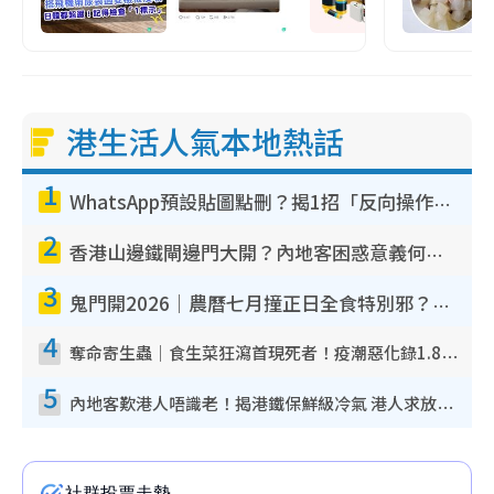
港生活人氣本地熱話
1
WhatsApp預設貼圖點刪？揭1招「反向操作」還原簡潔介面 附3步實測教學
2
香港山邊鐵閘邊門大開？內地客困惑意義何在！網民神回覆：呢種叫法理性防禦
3
鬼門開2026｜農曆七月撞正日全食特別邪？專家警告切忌做一事！揭4大禁忌+2招保平安
4
奪命寄生蟲｜食生菜狂瀉首現死者！疫潮惡化錄1.8萬宗病例 揭洗菜3大謬誤
5
內地客歎港人唔識老！揭港鐵保鮮級冷氣 港人求放過：咪投訴