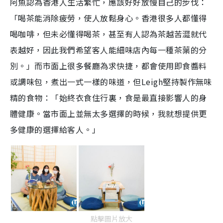
阿魚認為香港人生活繁忙，應該好好放慢自己的步伐：
「喝茶
能消除疲勞，使人放鬆身心。香港很多人都懂得
喝咖啡，但未必懂得喝茶，甚至有人認為茶越
苦澀就代
表越好，因此我們希望客人能細味店內每一種茶葉
的分
別。
」而市面上很多餐廳為求快捷，都會使用
即食醬料
或調味包，煮出一式一樣的味道，
但Leigh堅持製作無味
精的食物：「始終衣食住行裏，食是最直接影響人的身
體健康。當市面上並無太多選擇的時候，我就想提供更
多健康的選擇給客人。」
點擊圖片放大