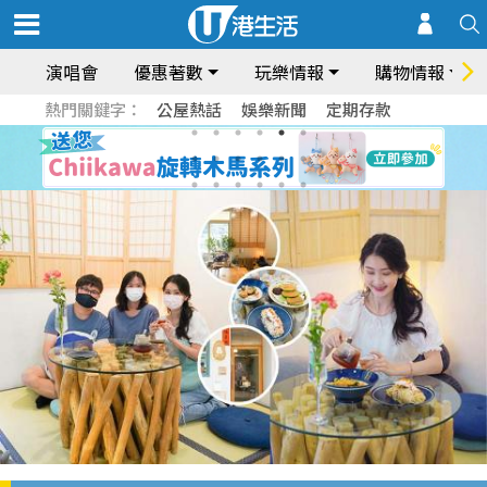
演唱會
優惠著數
玩樂情報
購物情報
熱門關鍵字：
公屋熱話
娛樂新聞
定期存款