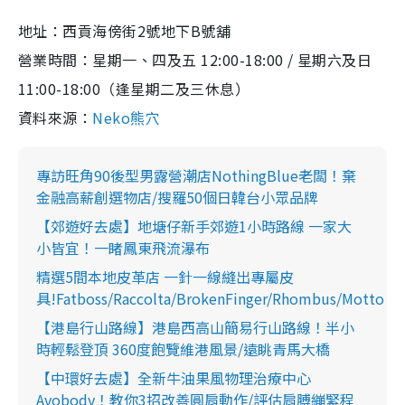
地址：西貢海傍街2號地下B號舖
營業時間：星期一、四及五 12:00-18:00 / 星期六及日
11:00-18:00（逢星期二及三休息）
資料來源：
Neko熊穴
專訪旺角90後型男露營潮店NothingBlue老闆！棄
金融高薪創選物店/搜羅50個日韓台小眾品牌
【郊遊好去處】地塘仔新手郊遊1小時路線 一家大
小皆宜！一睹鳳東飛流瀑布
精選5間本地皮革店 一針一線縫出專屬皮
具!Fatboss/Raccolta/BrokenFinger/Rhombus/Motto
【港島行山路線】港島西高山簡易行山路線！半小
時輕鬆登頂 360度飽覽維港風景/遠眺青馬大橋
【中環好去處】全新牛油果風物理治療中心
Avobody！教你3招改善圓肩動作/評估肩膊繃緊程