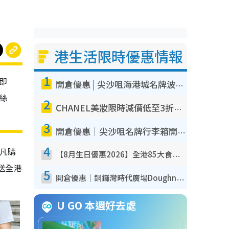
港生活限時優惠情報
1
即
開倉優惠 | 尖沙咀海港城名牌波鞋開倉低至1折！On鞋$899起／Joy&Peace鞋履$98起
絲
2
CHANEL美妝限時減價低至3折！人氣粉底/唇膏/精華液低至$275！COCO香水都有平
3
開倉優惠｜尖沙咀名牌行李箱開倉低至4折！一連5日 American Tourister/ace./Hallmark $200起！
4
凡購
【8月生日優惠2026】全港85大食買玩著數攻略 自助餐/火鍋放題同行免費＋誠品/DONKI送現金券
送全港
5
開倉優惠｜銅鑼灣時代廣場Doughnut/Campo Marzio開倉低至1折！背囊、書包、手袋劈價$200起
U GO 本週好去處