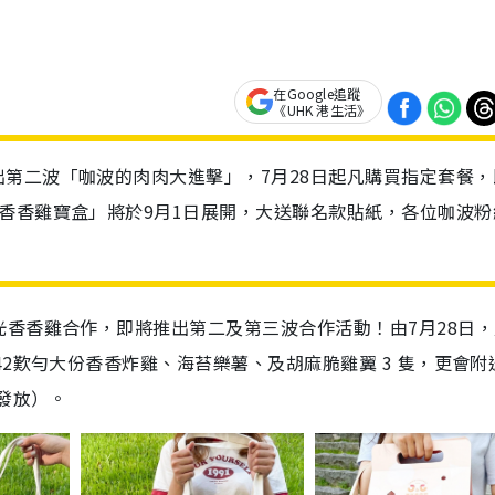
在Google追蹤
《UHK 港生活》
第二波「咖波的肉肉大進擊」，7月28日起凡購買指定套餐，
香香雞寶盒」將於9月1日展開，大送聯名款貼紙，各位咖波粉
香香雞合作，即將推出第二及第三波合作活動！由7月28日，
2歎勻大份香香炸雞、海苔樂薯、及胡麻脆雞翼 3 隻，更會附
發放）。