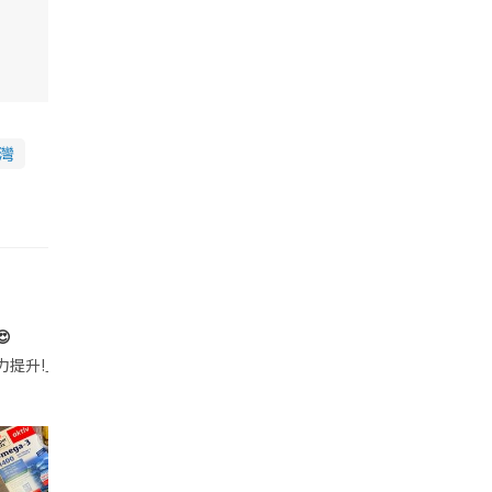
灣

帶的行動電源機身已標示「10000mAh」，卻仍被要求當場丟棄，讓他
注力提升!｣ 長時間對住電腦､剪片寫稿,成日覺得眼睛乾澀､腦袋好似｢斷線｣｡試咗
好多鮮為人知嘅好處：減肥、消水腫、降血脂、美白養顏👇 冬瓜5大功效✨ 1️⃣ 利尿