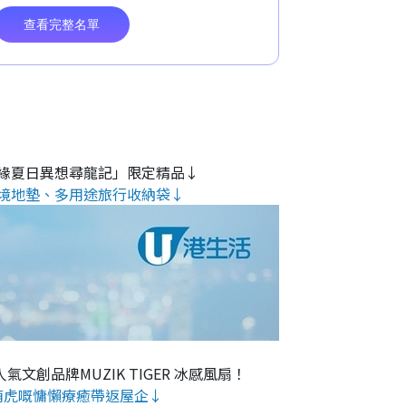
緣夏日異想尋龍記」限定精品↓
境地墊、多用途旅行收納袋↓
氣文創品牌MUZIK TIGER 冰感風扇！
萌虎嘅慵懶療癒帶返屋企↓