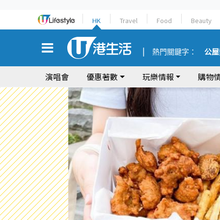
HK
Travel
Food
Beauty
熱門關鍵字：
公屋
演唱會
優惠著數
玩樂情報
購物