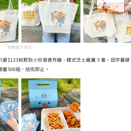
點擊圖片放大
要$123就歎到小份香香炸雞、韓式芝士雞翼 5 隻、田字薯餅
量500組，送完即止。