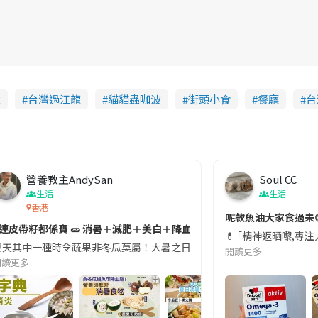
雞
台灣過江龍
貓貓蟲咖波
街頭小食
餐廳
台
營養教主AndySan
Soul CC
生活
生活
香港
切記檢查「1標示」🚨
呢款魚油大家食過未
#連皮帶籽都係寶 🥒 消暑＋減肥＋美白＋降血脂
近期要特別留意隨身行李中的行動電源。一名旅客日前在機場安檢時，明明攜
💊 ｢精神返晒嚟,專
天其中一種時令蔬果非冬瓜莫屬！大暑之日，點都要飲碗冬瓜湯消暑解渴！除了解暑，冬瓜仲有
閱讀更多
閱讀更多