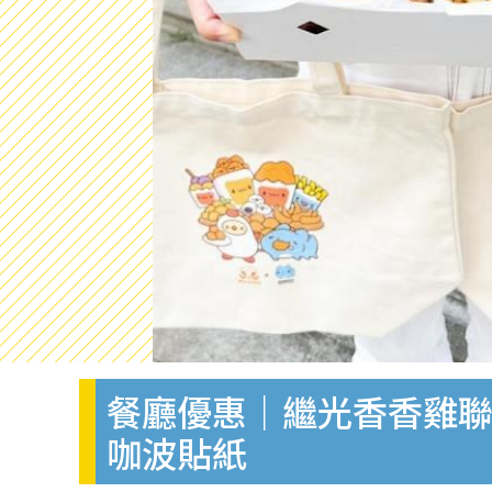
餐廳優惠｜繼光香香雞聯
咖波貼紙