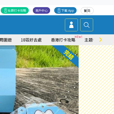
社群打卡攻略
商戶中心
下載 App
繁
简
周圍遊
18區好去處
香港打卡攻略
主題特集