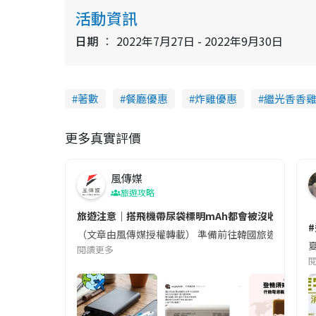
活動資訊
日期
2022年7月27日 - 2022年9月30日
著數
餐廳優惠
炸雞優惠
繼光香香
更多真實評價
風傳媒
旅遊攻略
旅遊注意｜搭飛機帶尿袋標明mAh都會被沒收😱出發前
（文章由風傳媒授權轉載） 準備前往韓國旅遊的民眾，
夏
閱讀更多