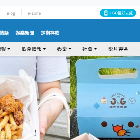
Blog
e-zone
U GO搵好去處
熱話
娛樂新聞
定期存款
情報
飲食情報
娛樂
社會
影片專區