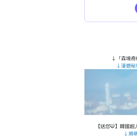
↓「森境奇
↓漫遊秘
【送您🐯】韓國超人
↓將